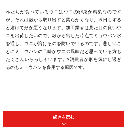
私たちが食べているウニはウニの卵巣か精巣なのです
が、それは殻から取り出すと柔らかくなり、５日もする
と溶けて形が悪くなります。加工業者は見た目の良いウ
ニを出荷したいので、殻から出した時点でミョウバン水
を通し、ウニが溶けるのを防いでいるのです。悲しいこ
とにミョウバンの苦味がウニの風味だと思っている方も
たくさんいらっしゃいます。※消費者が形を気にし過ぎ
るのもミョウバンを多用する原因です。
本当のウニの味を楽しむには、活きたウニを取寄せ自分
で割るのに限ります。自分でウニを取り出すのは手間が
続きを読む
掛りますが、その分、生産者の手間賃が少ないので、同