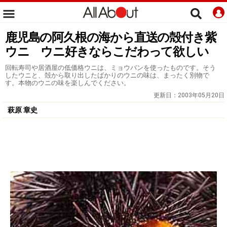
鹿児島の阿久根の海から直送の殻付き紫
ウニ ウニ好きならこだわって欲しい
回転寿司や居酒屋の低価格ウニは、ミョウバンを使ったものです。そう
したウニと、殻から取り出したばかりのウニの味は、まったく別物で
す。本物のウニの味を楽しんでください。
更新日：
2003年05月20日
萩原 章史