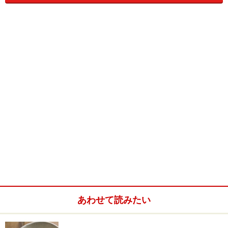
じお金でもたくさんのウニを食べられます。但し、上手
に開けないと、せっかくのウニをぐちゃぐちゃにしてし
まう可能性がありますので、手先のスキルに自信がある
方にだけ、今回の取寄せをお薦めします。もちろん、器
用なお友達の家に持っていって、ウニを取ってもらい、
自分は食べるだけということも可能ですが、やはり、自
分で開けると何故か自分のウニが美味しく感じます。
さて次は、
活きウニのさばき方
です＞＞
※記事内容は執筆時点のものです。最新の内容をご確認くださ
い。
※衛生面および保存状態に起因して食中毒や体調不良を引き起こ
す場合があります。必ず清潔な状態で、正しい方法で行い、なる
べく早めにお召し上がりください。また、持ち運びの際は保存方
法に注意してください。
あわせて読みたい
次のページへ
1
/
3