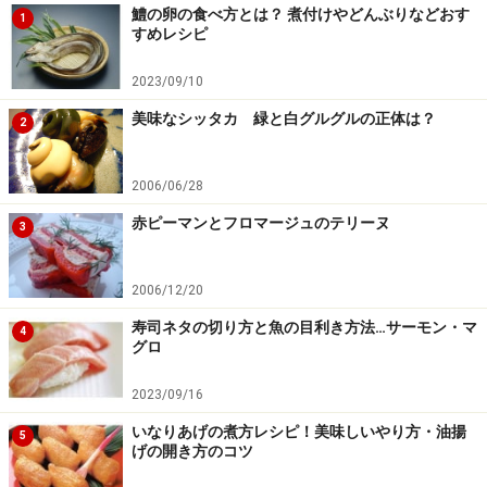
鱧の卵の食べ方とは？ 煮付けやどんぶりなどおす
1
すめレシピ
2023/09/10
美味なシッタカ 緑と白グルグルの正体は？
2
2006/06/28
赤ピーマンとフロマージュのテリーヌ
3
2006/12/20
寿司ネタの切り方と魚の目利き方法…サーモン・マ
4
グロ
2023/09/16
いなりあげの煮方レシピ！美味しいやり方・油揚
5
げの開き方のコツ