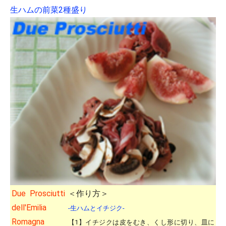
生ハムの前菜2種盛り
Due Prosciutti
＜作り方＞
dell'Emilia
-生ハムとイチジク-
Romagna
【1】イチジクは皮をむき、くし形に切り、皿に