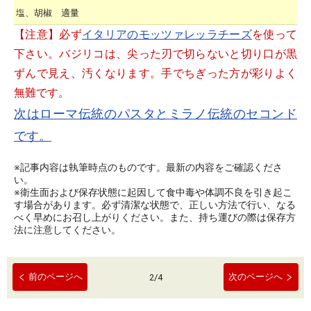
塩、胡椒 適量
【注意】必ず
イタリアのモッツァレッラチーズ
を使って
下さい。バジリコは、尖った刃で切らないと切り口が黒
ずんで見え、汚くなります。手でちぎった方が彩りよく
無難です。
次はローマ伝統のパスタとミラノ伝統のセコンド
です。
※記事内容は執筆時点のものです。最新の内容をご確認くださ
い。
※衛生面および保存状態に起因して食中毒や体調不良を引き起こ
す場合があります。必ず清潔な状態で、正しい方法で行い、なる
べく早めにお召し上がりください。また、持ち運びの際は保存方
法に注意してください。
前のページへ
次のページへ
2
/
4