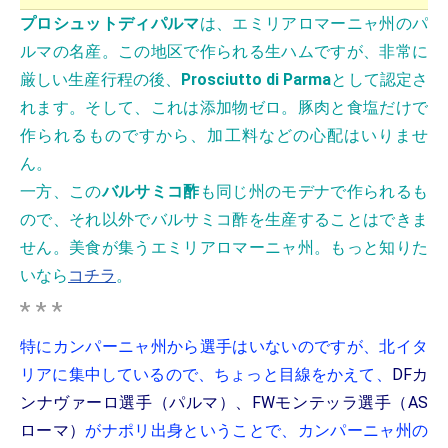
プロシュットディパルマ
は、エミリアロマーニャ州のパ
ルマの名産。この地区で作られる生ハムですが、非常に
厳しい生産行程の後、
Prosciutto di Parma
として認定さ
れます。そして、これは添加物ゼロ。豚肉と食塩だけで
作られるものですから、加工料などの心配はいりませ
ん。
一方、この
バルサミコ酢
も同じ州のモデナで作られるも
ので、それ以外でバルサミコ酢を生産することはできま
せん。美食が集うエミリアロマーニャ州。もっと知りた
いなら
コチラ
。
* * *
特にカンパーニャ州から選手はいないのですが、北イタ
リアに集中しているので、ちょっと目線をかえて、
DFカ
ンナヴァーロ選手（パルマ）、FWモンテッラ選手（AS
ローマ）
がナポリ出身ということで、カンパーニャ州の