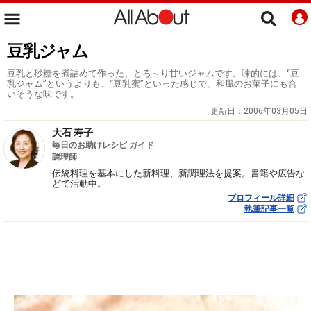
豆乳ジャム
豆乳と砂糖を煮詰めて作った、とろ～り甘いジャムです。味的には、“豆
乳ジャム”というよりも、“豆乳蜜”といった感じで、和風のお菓子にも合
いそうな味です。
更新日：
2006年03月05日
大石 寿子
毎日のお助けレシピ ガイド
調理師
伝統料理を基本にした新料理、新調理法を提案。書籍や広告な
どで活動中。
プロフィール詳細
執筆記事一覧