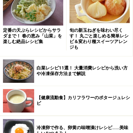
■
■
作り方
定番の天ぷらレシピからサラ
旬の新玉ねぎを味わい尽く
ダまで！ 春の恵み「山菜」を
す！ 丸ごと楽しめる簡単レシ
1.
鍋にグラニュー糖と水を入れて中火にかけ、鍋を回し
楽しむ絶品レシピ集
ピ＆変わり種スイーツアレン
て砂糖を溶かし、 そのまま煮詰め、だんだん焦げ色が付
ジも
いてくるので、目を離さずに見守り、時々鍋をまわして
ほどよい茶色にして火を止める。
白菜レシピ11選！ 大量消費レシピから洗い方
や冷凍保存方法まで解説
2.
豆乳を一気に注ぎ入れ、木ベラでかき混ぜ、再び弱火
にかけ、とろりと煮詰めて火を止め、お好みでレモン汁
を加える。
【健康流動食】カリフラワーのポタージュレシ
ピ
■ 昨日紹介したのは
【早春弁当3種】
冷凍卵で作る、卵黄の味噌漬けレシピ……美味