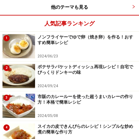
他のテーマも見る
人気記事ランキング
ノンフライヤーでゆで卵（焼き卵）を作る！おす
1
すめ簡単レシピ
2024/06/23
ポテサラパケットディッシュ再現レシピ！自宅で
2
びっくりドンキーの味
2024/09/24
市販のカレールーを使った超うまいカレーの作り
3
方！本格で簡単レシピ
2024/05/08
スイカの皮できんぴらのレシピ！シンプルな炒め
4
煮の簡単な作り方