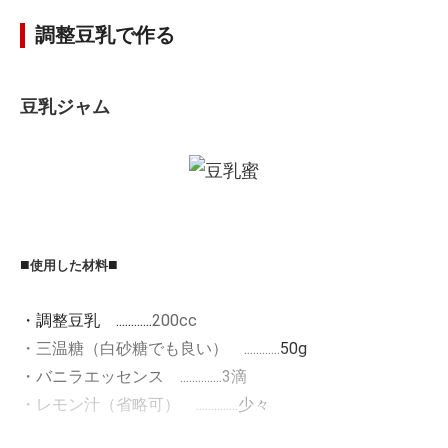
調整豆乳で作る
豆乳ジャム
■
■
使用した材料
・調整豆乳 ............
200cc
・三温糖（白砂糖でも良い） ............
50g
・バニラエッセンス ..............
3滴
・レモン汁（省略可） ..............
少々