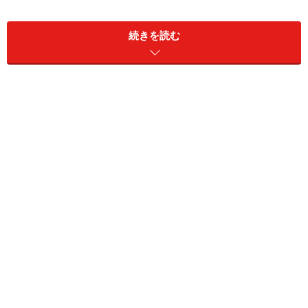
作り方
■
■
続きを読む
1.
鍋に豆乳と砂糖を入れて中火にかけ、木ベラでかき混
ぜながら煮詰める。
2.
だいぶ煮詰まってきたら弱火にし、たえずかき混ぜな
がら、とろりと煮詰めて火を止め、バニラエッセンスと
レモン汁を数滴加える。
（コップに冷水を入れ、ジャムを一滴落としてみて、水
に溶けずに底に固まって落ちたら完成。冷めると固くな
るので、煮詰めすぎに注意。）
3.
清潔な容器にあける。