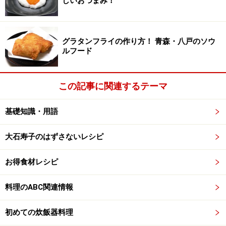
しいおつまみ！
※記事内容は執筆時点のものです。最新の内容をご確認くださ
い。
※衛生面および保存状態に起因して食中毒や体調不良を引き起こ
す場合があります。必ず清潔な状態で、正しい方法で行い、なる
べく早めにお召し上がりください。また、持ち運びの際は保存方
グラタンフライの作り方！ 青森・八戸のソウ
法に注意してください。
ルフード
【編集部おすすめの購入サイト】
この記事に関連するテーマ
Amazonで人気レシピの書籍をチェック！
基礎知識・用語
大石寿子のはずさないレシピ
楽天市場で人気レシピの書籍をチェック！
お得食材レシピ
料理のABC関連情報
初めての炊飯器料理