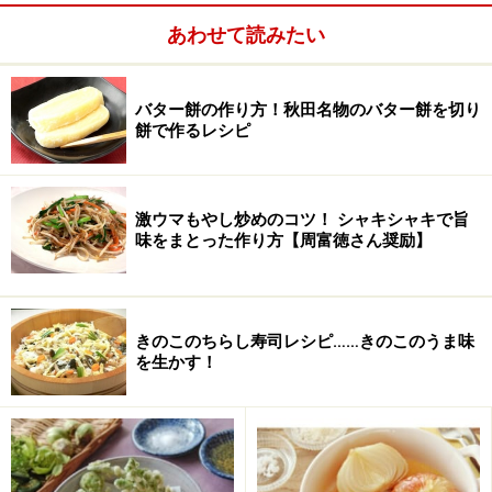
トーストやパンケーキに、又、練乳のかわりに苺にかけ
あわせて読みたい
たり、みつ豆や葛餅などの和菓子にも合いそう。
バター餅の作り方！秋田名物のバター餅を切り
餅で作るレシピ
豆乳キャラメルクリーム
激ウマもやし炒めのコツ！ シャキシャキで旨
味をまとった作り方【周富徳さん奨励】
使用した材料
■
■
きのこのちらし寿司レシピ……きのこのうま味
を生かす！
200cc
・調整豆乳 ............
・グラニュー糖 ..............
70g
・水 ............
大さじ1
・レモン汁(お好みで) ..............
少々