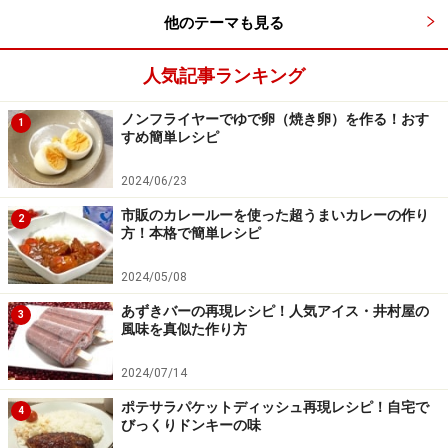
他のテーマも見る
人気記事ランキング
ノンフライヤーでゆで卵（焼き卵）を作る！おす
1
すめ簡単レシピ
2024/06/23
市販のカレールーを使った超うまいカレーの作り
2
方！本格で簡単レシピ
2024/05/08
あずきバーの再現レシピ！人気アイス・井村屋の
3
風味を真似た作り方
2024/07/14
ポテサラパケットディッシュ再現レシピ！自宅で
4
びっくりドンキーの味