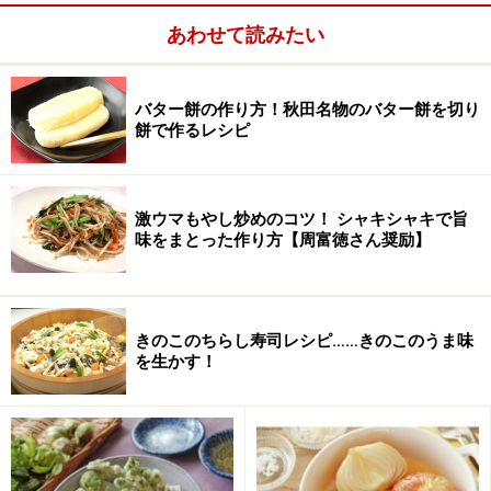
2.
ボウルに小麦粉を取り、泡だて器でかき混ぜ、おから
あわせて読みたい
と砂糖と塩を加えてかき混ぜ、卵と牛乳とメープルシロ
ップを加えて混ぜ、ぽってりした生地を作る。
バター餅の作り方！秋田名物のバター餅を切り
餅で作るレシピ
3.
樹脂加工のフライパンに バターを少量塗って熱し、
（
2.
）の生地をスプーンですくって流し入れ、お好みの
トッピングして、蓋をして弱火で焼く。
激ウマもやし炒めのコツ！ シャキシャキで旨
味をまとった作り方【周富徳さん奨励】
（ホットケーキほどは弱火にしなくてよい。ご飯をのせ
たものもおいしい。）
きのこのちらし寿司レシピ……きのこのうま味
4.
裏がこんがり焼けたらひっくり返す。
を生かす！
5.
竹串を刺して何もついてこなかったら出来上がり。