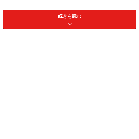
・小麦粉 ..................
1カップ
・三温糖 ....................
大さじ1
続きを読む
・塩 ..................
1つまみ
・卵 ....................
1こ
・牛乳 ..................
大さじ4
・メープルシロップ ......
大さじ1
・トッピング ..................
ゴマ・青海苔・桜エビ・粉チー
ズ・シラス・ごはん
・バター ..................
少々
作り方
■
■
1.
樹脂加工のフライパンにゴマ油を熱し、おからを入れ
てさらさらになるまで煎って、皿に広げて冷ます。