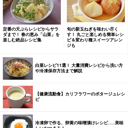
■ 昨日紹介したのは
【盛夏のお弁当3種】
※記事内容は執筆時点のものです。最新の内容をご確認くださ
い。
※衛生面および保存状態に起因して食中毒や体調不良を引き起こ
定番の天ぷらレシピからサラ
旬の新玉ねぎを味わい尽く
す場合があります。必ず清潔な状態で、正しい方法で行い、なる
ダまで！ 春の恵み「山菜」を
す！ 丸ごと楽しめる簡単レシ
べく早めにお召し上がりください。また、持ち運びの際は保存方
楽しむ絶品レシピ集
ピ＆変わり種スイーツアレン
法に注意してください。
ジも
【編集部おすすめの購入サイト】
白菜レシピ11選！ 大量消費レシピから洗い方
や冷凍保存方法まで解説
Amazonで人気レシピの書籍をチェック！
【健康流動食】カリフラワーのポタージュレシ
楽天市場で人気レシピの書籍をチェック！
ピ
冷凍卵で作る、卵黄の味噌漬けレシピ……美味