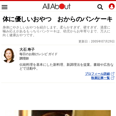
体に優しいおやつ おからのパンケーキ
身体にやさしいおやつを紹介します。柔らかすぎず、硬すぎず、適度に
噛み応えがあるもっちりパンケーキは、幼児からお年寄りまで、万人に
向く健康おやつです。
更新日：
2005年07月29日
大石 寿子
毎日のお助けレシピ ガイド
調理師
伝統料理を基本にした新料理、新調理法を提案。書籍や広告な
どで活動中。
プロフィール詳細
執筆記事一覧