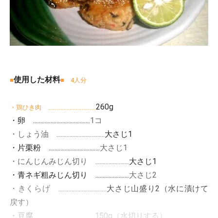
使用した材料
■
■ 4人分
260g
・鶏ひき肉 .................................
・卵 .......................................
1コ
・しょう油 .................................
大さじ1
・片栗粉 ...................................
大さじ1
・にんじんみじん切り .......................
大さじ1
・青ネギ粗みじん切り .......................
大さじ2
・きくらげ .................................
大さじ山盛り2（水に漬けて
戻す）
・豆腐 .....................................
150g（水切りする）