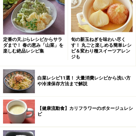
6.
器に盛って、けしの実をふりかける。
ポイント
定番の天ぷらレシピからサラ
旬の新玉ねぎを味わい尽く
みりんと水で煮てる時に、火が通ってないのに、汁気が
ダまで！ 春の恵み「山菜」を
す！ 丸ごと楽しめる簡単レシ
少なくなった場合は、水を大さじ1 ほど足してやればよ
楽しむ絶品レシピ集
ピ＆変わり種スイーツアレン
ジも
い。甘味をおさえたいなら、ミリンを減らしてその分酒
に置き換える。お弁当のおかずにする場合は、少し濃い
目の味付けにする。（たとえば、最後の、しょう油を少
白菜レシピ11選！ 大量消費レシピから洗い方
し増やして、砂糖を一つまみ加える。）
や冷凍保存方法まで解説
■ 昨日紹介したのは
「大学芋ケーキ」
レシピは
こち
【健康流動食】カリフラワーのポタージュレシ
ら！
ピ
※記事内容は執筆時点のものです。最新の内容をご確認くださ
い。
※衛生面および保存状態に起因して食中毒や体調不良を引き起こ