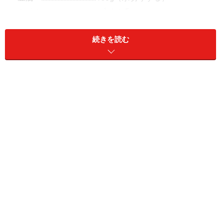
・みりん ...................................
大さじ5
・水 .......................................
大さじ2
・しょう油 .................................
大さじ2～2.5
続きを読む
・けしの実（又は白ごま） ...................
少々
・生姜汁 ...................................
小さじ1
作り方
■
■
1.
ひき肉に、卵、しょう油、片栗粉を加え、手で練るよ
うによく混ぜる。
2.
豆腐を崩して加え、人参、ネギ、きくらげをみじん切
りにして加えて混ぜる。
（豆腐は、皿に取り出して一晩冷蔵庫に置いた程度の水