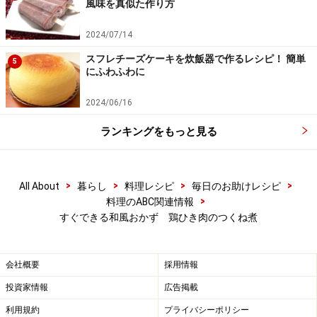
風味を真似た作り方
2024/07/14
スフレチーズケーキを炊飯器で作るレシピ！ 簡単
5
にふわふわに
2024/06/16
ランキングをもっと見る
>
>
>
>
All About
暮らし
料理レシピ
毎日のお助けレシピ
>
料理のABC関連情報
すぐできる和風おかず 鶏ひき肉のつくね煮
会社概要
採用情報
投資家情報
広告掲載
利用規約
プライバシーポリシー