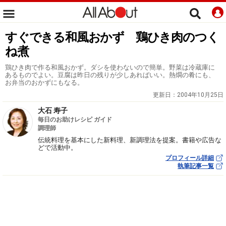
すぐできる和風おかず 鶏ひき肉のつく
ね煮
鶏ひき肉で作る和風おかず。ダシを使わないので簡単。野菜は冷蔵庫に
あるものでよい。豆腐は昨日の残りが少しあればいい。熱燗の肴にも、
お弁当のおかずにもなる。
更新日：
2004年10月25日
大石 寿子
毎日のお助けレシピ ガイド
調理師
伝統料理を基本にした新料理、新調理法を提案。書籍や広告な
どで活動中。
プロフィール詳細
執筆記事一覧