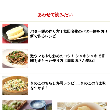
切り加減でよい。人参ときくらげは、みじん切りと言う
よりも、 1センチ長さの千切り。）
あわせて読みたい
3.
底の広い鍋に、みりんを入れて火にかけ、沸騰させて
バター餅の作り方！秋田名物のバター餅を切り
から水を加え、つくねを丸めて小さめの ハンバーグ状に
餅で作るレシピ
して並べる。
激ウマもやし炒めのコツ！ シャキシャキで旨
味をまとった作り方【周富徳さん奨励】
4.
鍋をゆすりながら1～2分煮て、裏返し、火を弱めて蓋
をして数分煮る。
きのこのちらし寿司レシピ……きのこのうま味
を生かす！
5.
真ん中を指で押してみて、弾力が出ていたら 火が通
っているので、しょう油をまわし入れ、鍋を回して汁を
からめてツヤを出し、最後に生姜汁をかけて火からおろ
す。