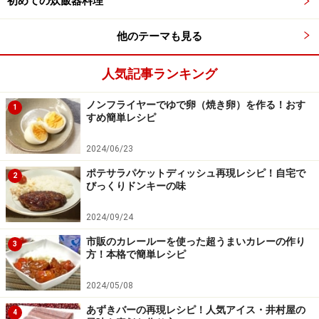
初めての炊飯器料理
他のテーマも見る
人気記事ランキング
ノンフライヤーでゆで卵（焼き卵）を作る！おす
1
すめ簡単レシピ
2024/06/23
ポテサラパケットディッシュ再現レシピ！自宅で
2
びっくりドンキーの味
2024/09/24
市販のカレールーを使った超うまいカレーの作り
3
方！本格で簡単レシピ
2024/05/08
あずきバーの再現レシピ！人気アイス・井村屋の
4