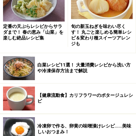
定番の天ぷらレシピからサラ
旬の新玉ねぎを味わい尽く
ダまで！ 春の恵み「山菜」を
す！ 丸ごと楽しめる簡単レシ
楽しむ絶品レシピ集
ピ＆変わり種スイーツアレン
ジも
白菜レシピ11選！ 大量消費レシピから洗い方
や冷凍保存方法まで解説
【健康流動食】カリフラワーのポタージュレシ
ピ
冷凍卵で作る、卵黄の味噌漬けレシピ……美味
しいおつまみ！