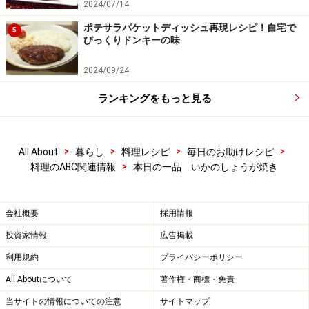
2024/07/14
ポテサラパケットディッシュ再現レシピ！自宅で
5
びっくりドンキーの味
2024/09/24
ランキングをもっと見る
>
>
>
>
All About
暮らし
料理レシピ
毎日のお助けレシピ
>
料理のABC関連情報
本日の一品 いかのしょうが焼き
会社概要
採用情報
投資家情報
広告掲載
利用規約
プライバシーポリシー
All Aboutについて
著作権・商標・免責
当サイトの情報についての注意
サイトマップ