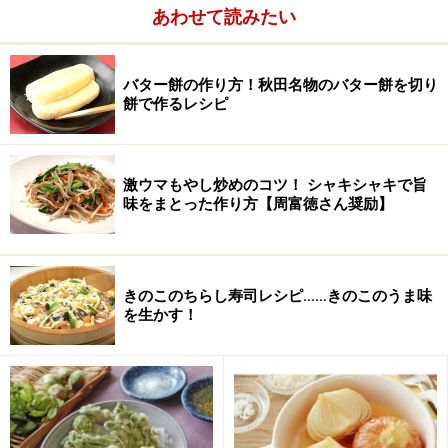
あわせて読みたい
6.
皿に盛り、焼き汁を少し煮詰めてかける。
バター餅の作り方！秋田名物のバター餅を切り
■ 昨日紹介したのは
「パイ巻きアスパラ」
レシピは
こ
餅で作るレシピ
ちら！
※記事内容は執筆時点のものです。最新の内容をご確認くださ
い。
激ウマもやし炒めのコツ！ シャキシャキで旨
※衛生面および保存状態に起因して食中毒や体調不良を引き起こ
味をまとった作り方【周富徳さん奨励】
す場合があります。必ず清潔な状態で、正しい方法で行い、なる
べく早めにお召し上がりください。また、持ち運びの際は保存方
法に注意してください。
きのこのちらし寿司レシピ……きのこのうま味
を生かす！
【編集部おすすめの購入サイト】
Amazonで人気レシピの書籍をチェック！
楽天市場で人気レシピの書籍をチェック！