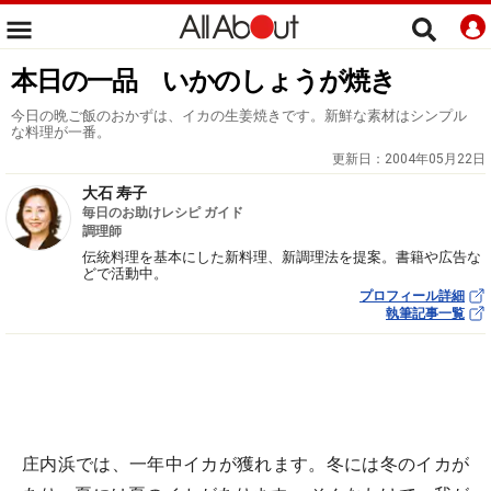
本日の一品 いかのしょうが焼き
今日の晩ご飯のおかずは、イカの生姜焼きです。新鮮な素材はシンプル
な料理が一番。
更新日：
2004年05月22日
大石 寿子
毎日のお助けレシピ ガイド
調理師
伝統料理を基本にした新料理、新調理法を提案。書籍や広告な
どで活動中。
プロフィール詳細
執筆記事一覧
庄内浜では、一年中イカが獲れます。冬には冬のイカが