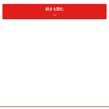
作り方
■
■
続きを読む
1.
しょう油とみりんと生姜とニンニクを混ぜてタレを作
っておく。
2.
イカの足を引き抜き、中を洗う。足を開き、目玉と口
ばしとワタを取り除き、胴体の中に押し込む。
3.
胴体に詰めた足に火が通り易いように、斜めに切れ目
を数本を入れる。
4.
フライパンにサラダ油を少々熱し、イカを並べ、蓋を
して焼く。
5.
両面焼いて、七分どおり火が通ったところで、タレを
加えて強火でからめる。