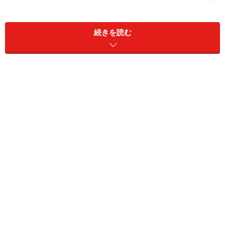
で、空気を取り込むように、かきまぜる。）ボールにあ
け、真ん中にくぼみをつくる。
続きを読む
2.
卵と牛乳を混ぜ、半量を（
1.
）のくぼみの中に流し入
れ、泡だて器で、 周りの粉を取り込むように混ぜ合わ
せ、残りの卵液を入れて、ダマができないように丁寧に
混ぜ合わせる。
3.
ダマができてるようなら、こし器か金ザル等でこす。
4.
ラップをして室温で30分間寝かす。（もっと時間をお
く場合は冷蔵庫に入れる。）
5.
湯せんで溶かしたバターを混ぜる。
6.
熱したフライパンを、キッチンペーパーにサラダ油を