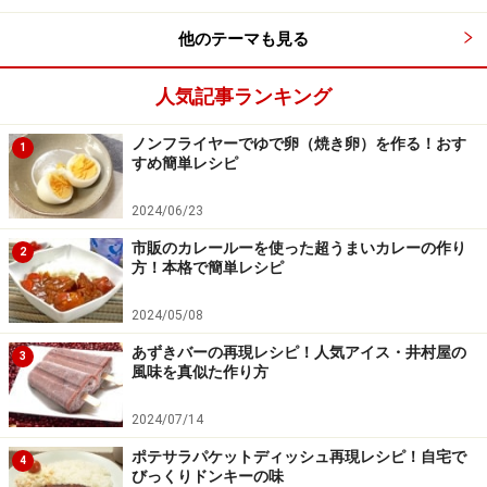
他のテーマも見る
人気記事ランキング
ノンフライヤーでゆで卵（焼き卵）を作る！おす
1
すめ簡単レシピ
2024/06/23
市販のカレールーを使った超うまいカレーの作り
2
方！本格で簡単レシピ
2024/05/08
あずきバーの再現レシピ！人気アイス・井村屋の
3
風味を真似た作り方
2024/07/14
ポテサラパケットディッシュ再現レシピ！自宅で
4
びっくりドンキーの味