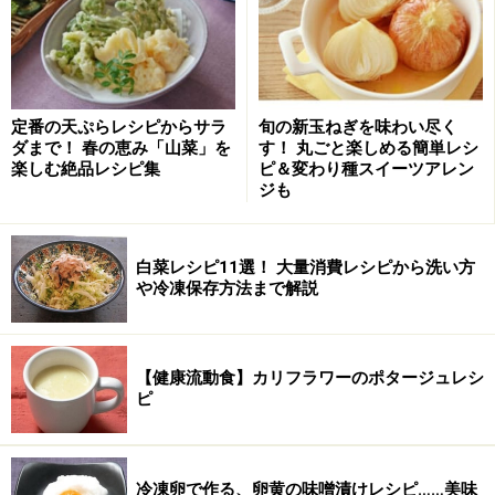
■ 昨日紹介したのは
「鍋焼き豆乳うどん」
レシピは
こ
ちら！
※記事内容は執筆時点のものです。最新の内容をご確認くださ
い。
定番の天ぷらレシピからサラ
旬の新玉ねぎを味わい尽く
※衛生面および保存状態に起因して食中毒や体調不良を引き起こ
ダまで！ 春の恵み「山菜」を
す！ 丸ごと楽しめる簡単レシ
す場合があります。必ず清潔な状態で、正しい方法で行い、なる
べく早めにお召し上がりください。また、持ち運びの際は保存方
楽しむ絶品レシピ集
ピ＆変わり種スイーツアレン
法に注意してください。
ジも
【編集部おすすめの購入サイト】
白菜レシピ11選！ 大量消費レシピから洗い方
や冷凍保存方法まで解説
Amazonで人気レシピの書籍をチェック！
【健康流動食】カリフラワーのポタージュレシ
楽天市場で人気レシピの書籍をチェック！
ピ
冷凍卵で作る、卵黄の味噌漬けレシピ……美味