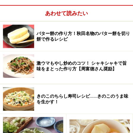
つけて拭い、 クレープ生地をお玉ですくって流しいれ、
フライパンをまわして薄くのばす。中火にし、
薄焼き玉
あわせて読みたい
子を焼くように
、周囲が焼けてきたら箸を差し込んでひ
っくり返して焼いて、次々に重ねておく。
バター餅の作り方！秋田名物のバター餅を切り
餅で作るレシピ
7.
生クリームに砂糖を加えてホイップする。缶詰の洋ナ
シをスライスする。クレープで包む。（お好みで、仕上
げに粉糖をふりかける。）
激ウマもやし炒めのコツ！ シャキシャキで旨
味をまとった作り方【周富徳さん奨励】
ひとこと
油が多すぎると綺麗に焼けないので、油は流し入れるの
きのこのちらし寿司レシピ……きのこのうま味
ではなく、「油のついた紙で フライパンを拭く」程度に
を生かす！
してください。使いこなしたフライパンであれば、最初
に油で拭えば、焼くたびに油をつけなくても焼けます。