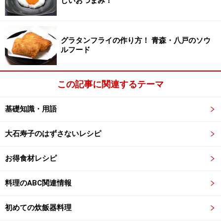
しいおつまみ！
ごはんもの
※記事内容は執筆時点のものです。最新の内容をご確認くださ
い。
グラタンフライの作り方！ 青森・八戸のソウ
※衛生面および保存状態に起因して食中毒や体調不良を引き起こ
ルフード
す場合があります。必ず清潔な状態で、正しい方法で行い、なる
べく早めにお召し上がりください。また、持ち運びの際は保存方
法に注意してください。
この記事に関連するテーマ
【編集部おすすめの購入サイト】
基礎知識・用語
Amazonで人気レシピの書籍をチェック！
大石寿子のはずさないレシピ
楽天市場で人気レシピの書籍をチェック！
お得食材レシピ
料理のABC関連情報
初めての炊飯器料理