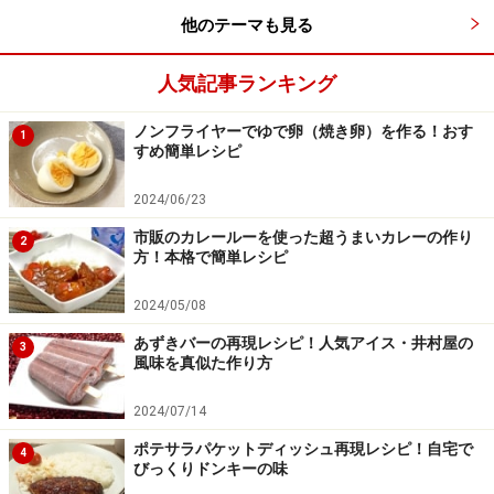
他のテーマも見る
人気記事ランキング
ノンフライヤーでゆで卵（焼き卵）を作る！おす
1
すめ簡単レシピ
2024/06/23
市販のカレールーを使った超うまいカレーの作り
2
方！本格で簡単レシピ
2024/05/08
あずきバーの再現レシピ！人気アイス・井村屋の
3
風味を真似た作り方
2024/07/14
ポテサラパケットディッシュ再現レシピ！自宅で
4
びっくりドンキーの味