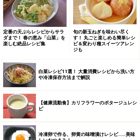
5.
塩を小さじ1/3とコショウ（コクを出したい場合はここ
で旨味調味料を少々）を加えてあおる。しょう油をご飯
の上に回し入れて炒め合わす。
定番の天ぷらレシピからサラ
旬の新玉ねぎを味わい尽く
6.
最後に、風味付け用のごま油を、鍋肌に回し入れる。
ダまで！ 春の恵み「山菜」を
す！ 丸ごと楽しめる簡単レシ
楽しむ絶品レシピ集
ピ＆変わり種スイーツアレン
（あっさり味が好みならば入れない）
ジも
白菜レシピ11選！ 大量消費レシピから洗い方
※鮭の塩味がキツイ場合は、調味用の塩は少な目に！
や冷凍保存方法まで解説
【関連レシピ】
黄金チャーハン
【健康流動食】カリフラワーのポタージュレシ
お手軽チャーハン
ピ
卵炒飯・あんかけ炒飯
塩鮭のクリームパスタ
塩ジャケでごはん
冷凍卵で作る、卵黄の味噌漬けレシピ……美味