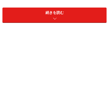
・卵..........
2コ
・長ネギ.........
10cm（みじん切り）
続きを読む
調味料
小さじ2
・酒......
・塩......
小さじ1/4～1/3
・コショウ...........
少々
・しょう油...........
少々（小さじ2/3程度）
・サラダ油...........
大さじ2
・ごま油...........
小さじ1/2程度
■
■
作り方