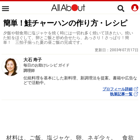
簡単！鮭チャーハンの作り方・レシピ
夕飯や朝食用に塩ジャケを焼く時には一切れ多く焼いて頂きたい。焼い
た鮭をほぐして、卵とご飯と炒め合せたら、あっさり！さっぱり！簡
単！ 三拍子揃った夏の昼ご飯の完成です。
更新日：
2003年07月17日
大石 寿子
毎日のお助けレシピ ガイド
調理師
伝統料理を基本にした新料理、新調理法を提案。書籍や広告な
どで活動中。
プロフィール詳細
執筆記事一覧
材料は、ご飯、塩ジャケ、卵、ネギ少々。 食欲