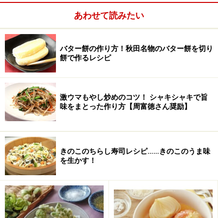
1.
塩鮭をグリルか網で焼き、皮と骨を取り除いてほぐ
あわせて読みたい
す。長ネギをみじん切りにする。卵を溶きほぐす。
2.
フライパンを熱し、サラダ油大さじ2を取り、卵を流し
バター餅の作り方！秋田名物のバター餅を切り
入れ、大きくかき混ぜる。
餅で作るレシピ
激ウマもやし炒めのコツ！ シャキシャキで旨
味をまとった作り方【周富徳さん奨励】
3.
卵が半熟の内にご飯を入れて炒める。
きのこのちらし寿司レシピ……きのこのうま味
を生かす！
4.
酒を回し入れる。鮭と長ネギを加えて炒める