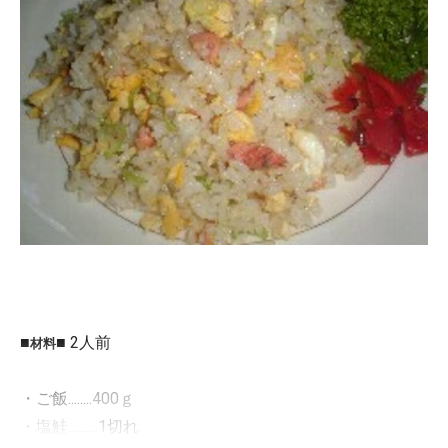
■
■ 2人前
材料
・ご飯........
400ｇ
・塩鮭..........
1切れ