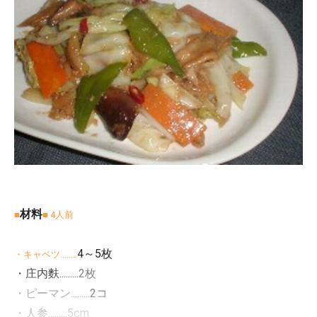
材料
■
■ 4人前
4～5枚
・キャベツ........
・庄内麩.........
2枚
・ピーマン.........
2コ
・人参.........
5cm