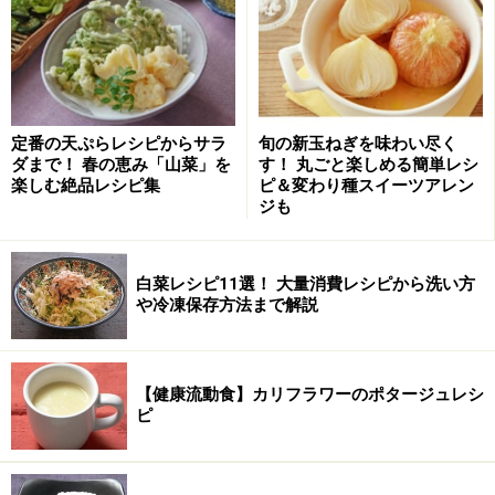
ギと椎茸以外）をサッとゆがき、ザルにとる。
4.
合わせ調味料を混ぜておく。
定番の天ぷらレシピからサラ
旬の新玉ねぎを味わい尽く
ダまで！ 春の恵み「山菜」を
す！ 丸ごと楽しめる簡単レシ
楽しむ絶品レシピ集
ピ＆変わり種スイーツアレン
ジも
5.
中華鍋を熱しサラダ油大さじ1をとり、長ネギを炒め
る。香りが出たら椎茸と麩を加えて炒める。
白菜レシピ11選！ 大量消費レシピから洗い方
6.
おろしニンニクと生姜、赤唐辛子を加えて炒め合わ
や冷凍保存方法まで解説
す。
【健康流動食】カリフラワーのポタージュレシ
ピ
7.
ゆがいた野菜を加えて炒める。合わせ調味料を加え
る。味見して味を調整する。