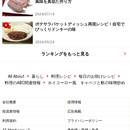
風味を真似た作り方
2024/07/14
ポテサラパケットディッシュ再現レシピ！自宅で
5
びっくりドンキーの味
2024/09/24
ランキングをもっと見る
>
>
>
>
All About
暮らし
料理レシピ
毎日のお助けレシピ
>
料理のABC関連情報
ホイコーロー風 キャベツと麩の味噌炒め
会社概要
採用情報
投資家情報
広告掲載
利用規約
プライバシーポリシー
All Aboutについて
著作権・商標・免責