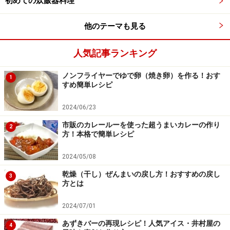
初めての炊飯器料理
他のテーマも見る
【編集部おすすめの購入サイト】
人気記事ランキング
Amazonで人気レシピの書籍をチェック！
ノンフライヤーでゆで卵（焼き卵）を作る！おす
1
楽天市場で人気レシピの書籍をチェック！
すめ簡単レシピ
2024/06/23
市販のカレールーを使った超うまいカレーの作り
2
方！本格で簡単レシピ
2024/05/08
乾燥（干し）ぜんまいの戻し方！おすすめの戻し
3
方とは
2024/07/01
あずきバーの再現レシピ！人気アイス・井村屋の
4