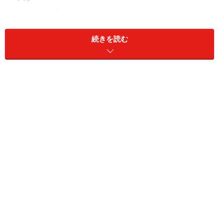
・長ネギ.........
1本
・乾し椎茸.........
2～3枚（もどして四つ割り）
続きを読む
合わせ調味料
・味噌.........
大さじ1強
・砂糖........
大さじ1.5
・酒.........
大さじ1
・醤油.........
大さじ2
・コショウ.........
少々
その他の調味料
・おろしニンニク........
1片分
・おろし生姜.........
ニンニクと同量
・赤唐辛子.........
1本（小口切り）
・ごま油.........
小さじ1
・水溶き片栗粉.........
少々