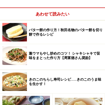
あわせて読みたい
■
■
作り方
バター餅の作り方！秋田名物のバター餅を切り
餅で作るレシピ
1.
麩を1～1.5cm幅に切り、水に浸して戻して水気を絞
る。
激ウマもやし炒めのコツ！ シャキシャキで旨
味をまとった作り方【周富徳さん奨励】
2.
キャベツの葉を一口大に切り、芯を薄くスライスす
る。長ネギは斜め切り、人参は薄切り、ピーマンは一口
大に切る。
きのこのちらし寿司レシピ……きのこのうま味
を生かす！
3.
鍋に湯をわかし、沸騰したら塩少々を加えて野菜（ネ