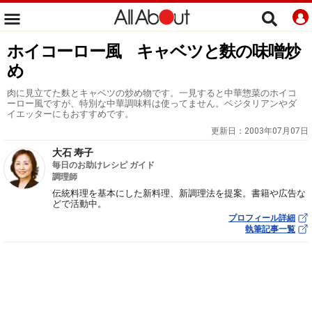
ホイコーロー風 キャベツと麩の味噌炒
め
肉に見立てた麩とキャベツの炒め物です。一見すると中華惣菜のホイコ
ーロー風ですが、特別な中華調味料は使ってません。ベジタリアンやダ
イエッターにもおすすめです。
更新日：
2003年07月07日
大石 寿子
毎日のお助けレシピ ガイド
調理師
伝統料理を基本にした新料理、新調理法を提案。書籍や広告な
どで活動中。
プロフィール詳細
執筆記事一覧