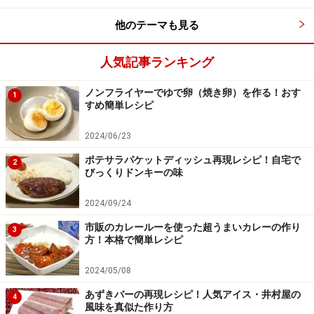
他のテーマも見る
人気記事ランキング
ノンフライヤーでゆで卵（焼き卵）を作る！おす
1
すめ簡単レシピ
2024/06/23
ポテサラパケットディッシュ再現レシピ！自宅で
2
びっくりドンキーの味
2024/09/24
市販のカレールーを使った超うまいカレーの作り
3
方！本格で簡単レシピ
2024/05/08
あずきバーの再現レシピ！人気アイス・井村屋の
4
風味を真似た作り方