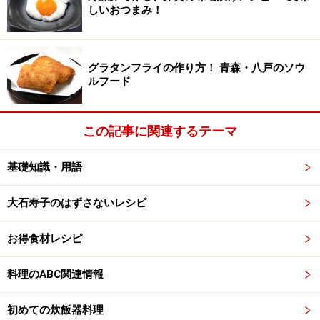
しいおつまみ！
す。
※記事内容は執筆時点のものです。最新の内容をご確認くださ
グラタンフライの作り方！ 青森・八戸のソウ
い。
ルフード
※衛生面および保存状態に起因して食中毒や体調不良を引き起こ
す場合があります。必ず清潔な状態で、正しい方法で行い、なる
べく早めにお召し上がりください。また、持ち運びの際は保存方
法に注意してください。
この記事に関連するテーマ
基礎知識・用語
次のページへ
1
/
2
大石寿子のはずさないレシピ
お得食材レシピ
料理のABC関連情報
初めての炊飯器料理