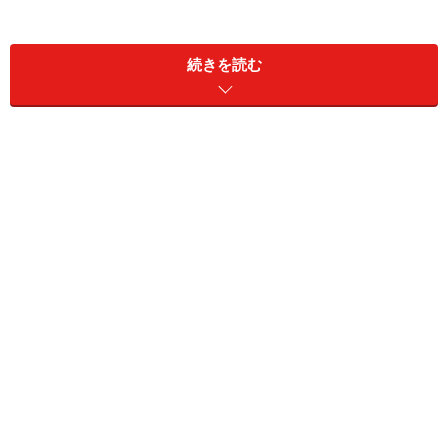
使用した材料
■
■ 4人分
続きを読む
小1本
・にがうり........
・木綿豆腐..........
1丁
・ニラ.........
1/4ワ
・ベーコン（又は豚バラ肉）.........
2～3枚
・卵.........
2コ
・ニンニク.......
1片
・削り節.......
適量
調味料
大さじ2
・サラダ油......
・ごま油..........
小さじ1
・酒......
大さじ2
・醤油...........
小さじ1