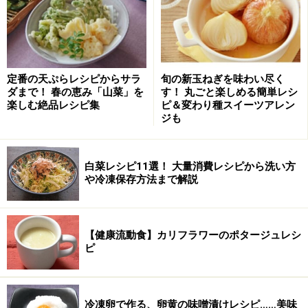
4.
フライパンを熱し、ニンニクを炒め、香りが出たら豆
腐を手で崩しながら入れて 焼き色がつくまで炒め焼きに
する。
定番の天ぷらレシピからサラ
旬の新玉ねぎを味わい尽く
5.
次にベーコン、にがうり、ニラを加えて炒める。
ダまで！ 春の恵み「山菜」を
す！ 丸ごと楽しめる簡単レシ
楽しむ絶品レシピ集
ピ＆変わり種スイーツアレン
ジも
6.
酒、塩、コショウ、しょう油で調味し、溶き卵を流し
入れて炒め合わせる。
白菜レシピ11選！ 大量消費レシピから洗い方
や冷凍保存方法まで解説
7.
削り節を加え、ごま油を鍋肌から回し入れ、大きくか
き混ぜる。
【健康流動食】カリフラワーのポタージュレシ
8.
皿に盛り、削り節をふりかける。
ピ
※次のページでは黄金チャーハンの作り方を紹介しま
冷凍卵で作る、卵黄の味噌漬けレシピ……美味