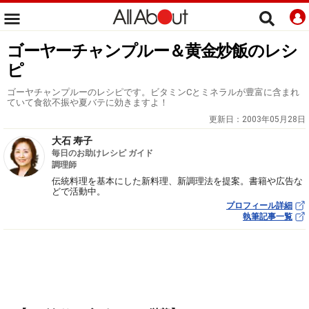
ゴーヤーチャンプルー＆黄金炒飯のレシ
ピ
ゴーヤチャンプルーのレシピです。ビタミンCとミネラルが豊富に含まれ
ていて食欲不振や夏バテに効きますよ！
更新日：
2003年05月28日
大石 寿子
毎日のお助けレシピ ガイド
調理師
伝統料理を基本にした新料理、新調理法を提案。書籍や広告な
どで活動中。
プロフィール詳細
執筆記事一覧