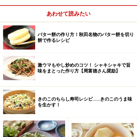
・塩.............
小さじ1
あわせて読みたい
・コショウ.............
少々
バター餅の作り方！秋田名物のバター餅を切り
■
■
作り方
餅で作るレシピ
1.
豆腐に軽く塩をふり、布巾で包んで軽い重しをして、
2/3位になるまで水けをきっ ておく。
激ウマもやし炒めのコツ！ シャキシャキで旨
味をまとった作り方【周富徳さん奨励】
2.
ニンニクはみじん切り。ニラは4センチに切る。ベーコ
ンは1センチに切る。
きのこのちらし寿司レシピ……きのこのうま味
を生かす！
3.
にがうりは縦半分に切り、中の種をわたごとスプーン
でかき出して薄切りにし、 塩少々をふり、軽くもむ。し
んなりしてきたら軽く水洗いし水けをきる。