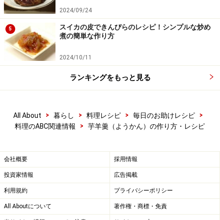
2024/09/24
スイカの皮できんぴらのレシピ！シンプルな炒め
5
煮の簡単な作り方
2024/10/11
ランキングをもっと見る
>
>
>
>
All About
暮らし
料理レシピ
毎日のお助けレシピ
>
料理のABC関連情報
芋羊羹（ようかん）の作り方・レシピ
会社概要
採用情報
投資家情報
広告掲載
利用規約
プライバシーポリシー
All Aboutについて
著作権・商標・免責