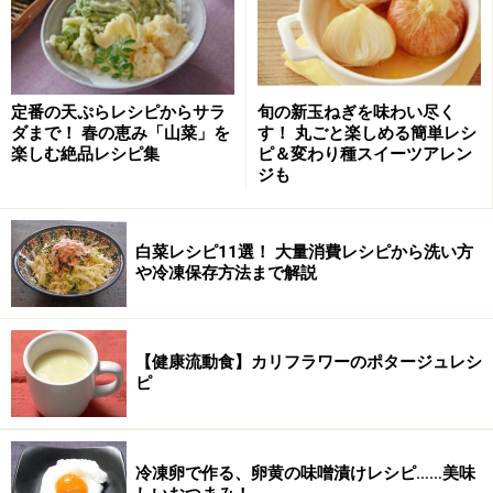
定番の天ぷらレシピからサラ
旬の新玉ねぎを味わい尽く
ダまで！ 春の恵み「山菜」を
す！ 丸ごと楽しめる簡単レシ
楽しむ絶品レシピ集
ピ＆変わり種スイーツアレン
ジも
白菜レシピ11選！ 大量消費レシピから洗い方
や冷凍保存方法まで解説
【健康流動食】カリフラワーのポタージュレシ
ピ
冷凍卵で作る、卵黄の味噌漬けレシピ……美味