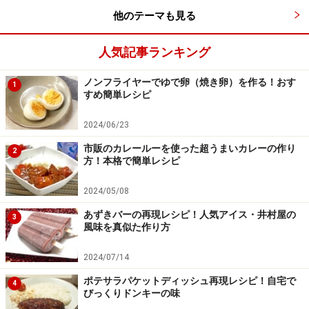
他のテーマも見る
人気記事ランキング
ノンフライヤーでゆで卵（焼き卵）を作る！おす
1
すめ簡単レシピ
2024/06/23
市販のカレールーを使った超うまいカレーの作り
2
方！本格で簡単レシピ
2024/05/08
あずきバーの再現レシピ！人気アイス・井村屋の
3
風味を真似た作り方
2024/07/14
ポテサラパケットディッシュ再現レシピ！自宅で
4
びっくりドンキーの味