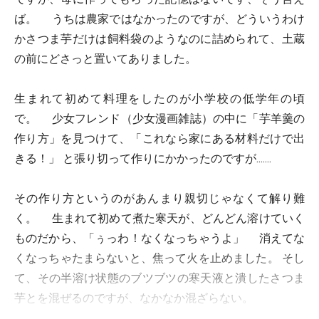
ば。 うちは農家ではなかったのですが、どういうわけ
かさつま芋だけは飼料袋のようなのに詰められて、土蔵
の前にどさっと置いてありました。
生まれて初めて料理をしたのが小学校の低学年の頃
で。 少女フレンド（少女漫画雑誌）の中に「芋羊羹の
作り方」を見つけて、「これなら家にある材料だけで出
きる！」 と張り切って作りにかかったのですが.......
その作り方というのがあんまり親切じゃなくて解り難
く。 生まれて初めて煮た寒天が、どんどん溶けていく
ものだから、「ぅっわ！なくなっちゃうよ」 消えてな
くなっちゃたまらないと、焦って火を止めました。 そし
て、その半溶け状態のブツブツの寒天液と潰したさつま
芋とを混ぜるのですが、なかなか混ざらない。