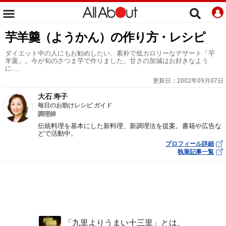
芋羊羹（ようかん）の作り方・レシピ
ダイエット中の人にもお勧めしたい、素朴で低カロリーなデザート「芋
羊羹」。今が旬のさつま芋で作りました。甘さの加減はお好きなよう
に.....
更新日：
2002年09月07日
大石 寿子
毎日のお助けレシピ ガイド
調理師
伝統料理を基本にした新料理、新調理法を提案。書籍や広告な
どで活動中。
プロフィール詳細
執筆記事一覧
「九里よりうまい十三里」とは、