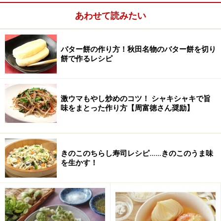
す場合があります。必ず清潔な状態で、正しい方法で行い、なる
あわせて読みたい
べく早めにお召し上がりください。また、持ち運びの際は保存方
法に注意してください。
バター餅の作り方！秋田名物のバター餅を切り
次のページへ
1
/
2
餅で作るレシピ
激ウマもやし炒めのコツ！ シャキシャキで旨
味をまとった作り方【周富徳さん奨励】
きのこのちらし寿司レシピ……きのこのうま味
を生かす！