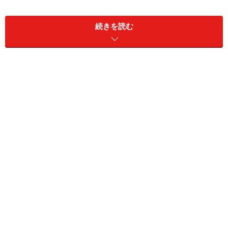
結局、生まれて初めて作った芋羊羹はあまりにも芋羊羹
続きを読む
じゃなくて、、、、 「ああ、これがほんとの芋羊羹か
ぁ」と、感動することになるのは、その日から十数年後
になるわけです。
その時食べた
舟和の芋ようかん、
本当においしかったっ
け。
※ネットで買える！
「舟和の芋ようかん」
今が旬のさつま芋で、芋羊羹を作りましたのでご覧くだ
さい。
次のページです。
◆芋羊羹のレシピは次のページ！
※記事内容は執筆時点のものです。最新の内容をご確認くださ
い。
※衛生面および保存状態に起因して食中毒や体調不良を引き起こ