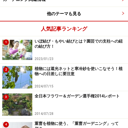
他のテーマも見る
人気記事ランキング
いぼ結び・もやい結びとは？園芸での支柱への紐
1
の結び方！
2023/01/23
植物には遮光ネットと寒冷紗を使いこなそう！植
2
物への日差しに要注意
2024/07/15
全日本フラワー＆ガーデン選手権2014レポート
3
2014/07/28
重曹を植物に使う、「重曹ガーデニング」って
4