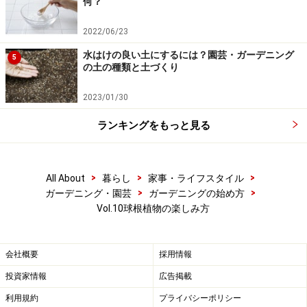
何？
2022/06/23
水はけの良い土にするには？園芸・ガーデニング
5
の土の種類と土づくり
2023/01/30
ランキングをもっと見る
>
>
>
All About
暮らし
家事・ライフスタイル
>
>
ガーデニング・園芸
ガーデニングの始め方
Vol.10球根植物の楽しみ方
会社概要
採用情報
投資家情報
広告掲載
利用規約
プライバシーポリシー