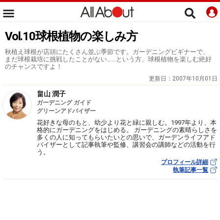
Vol.10球根植物の楽しみ方
秋植え球根が店頭にたくさん並ぶ季節です。ガーデニングビギナーで、
まだ球根栽培に挑戦したことがない……という方、球根植物を楽しむ絶好
のチャンスですよ！
更新日：
2007年10月01日
畠山 潤子
ガーデニング ガイド
グリーンアドバイザー
花好きな母のもと、幼少より花と緑に親しむ。1997年より、本
格的にガーデニングをはじめる。 ガーデニングの素晴らしさを
多くの人に知ってもらいたいとの思いで、ガーデンライフアド
バイザーとして記事執筆や監修、講習会の講師などの活動を行
う。
プロフィール詳細
執筆記事一覧