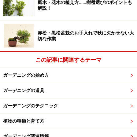
庭木・花木の植え方……樹種選びのポイントも
解説！
タイムは耐寒性もあるので、戸外での冬越しが可能で
す。ただし寒冷地では、霜で葉が黒くなってしまうこと
があります。春には新芽がでますが、降霜前に一度刈り
赤松・黒松盆栽のお手入れで秋に欠かせない大
切な作業
込みをして、マルチングを施しておくとよいでしょう。
鉢植えは特に、冬の水やりを忘れてしまいがちなので注
意します。
この記事に関連するテーマ
ガーデニングの始め方
タイムの水やりと肥料のあげ方
ガーデニングの道具
ガーデニングのテクニック
這うように広がる、クリーピングタイム
タイムは乾燥気味が好きなので、水のやり過ぎに注意し
植物の種類と育て方
ましょう。梅雨時の蒸れ、過湿に気をつける以外は、管
理は特に難しくありません。枝葉が茂っている場合は、
ガーデニング関連情報