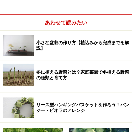
ゴールデンタイム…葉に黄色の斑が入り、明るい印
象のタイム
あわせて読みたい
小さな盆栽の作り方【植込みから完成までを解
説】
冬に植える野菜とは？家庭菜園で冬植える野菜
の種類と育て方
シルバータイム…葉に白い斑が入り、カラーリーフ
リース型ハンギングバスケットを作ろう！パン
としても楽しめる
ジー・ビオラのアレンジ
レモンタイム…レモンのような香りがするタイム
などがあります。