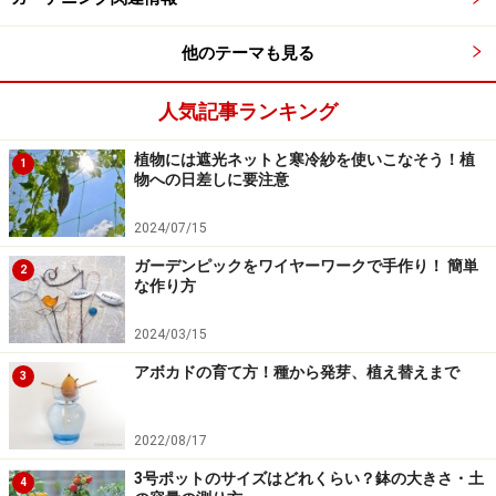
梅雨前に収穫を兼ねて3分の1ほど刈り込み、風通しを良
他のテーマも見る
くしてあげます。
人気記事ランキング
肥料は、植え付け前に元肥として緩効性肥料を与える程
度で、特に必要ありません。 鉢植えでは、追肥として月
植物には遮光ネットと寒冷紗を使いこなそう！植
1
一回程度1000倍に薄めた液肥を施しますが、肥料を与え
物への日差しに要注意
すぎると香りが弱くなってしまうので、これより少なく
2024/07/15
ても構いません。また、夏の間は施肥を控えます。
ガーデンピックをワイヤーワークで手作り！ 簡単
2
な作り方
次ページは、タイムの種まきと殖やし方についてです。
2024/03/15
※記事内容は執筆時点のものです。最新の内容をご確認くださ
アボカドの育て方！種から発芽、植え替えまで
い。
3
2022/08/17
次のページへ
1
/
2
3号ポットのサイズはどれくらい？鉢の大きさ・土
4