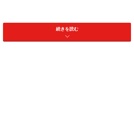
続きを読む
タイムのデータ
タイムの種類
タイムは大きく分けて、立木性のものとほふく性（クリ
ーピング）のものがあります。一般的にタイムと言う
と、コモンタイムを指しますが、この他にも30数種ほど
の品種があります。
良く知られている品種としては、