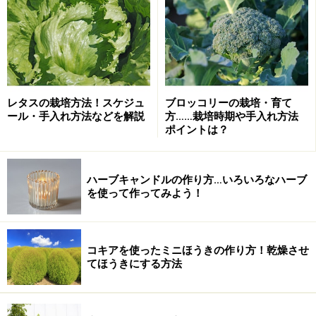
タイムを苗から育てる
レタスの栽培方法！スケジュ
ブロッコリーの栽培・育て
葉に白い斑の入った、シルバータイム
ール・手入れ方法などを解説
方……栽培時期や手入れ方法
ポイントは？
苗から育てるメリットは、いろいろな品種の中から葉色
や香りを確かめて育て始めることができるという点で
す。気に入った品種の苗を入手したら、日当たり・水は
ハーブキャンドルの作り方…いろいろなハーブ
を使って作ってみよう！
け・風通しのよい場所に植えましょう。酸性の土を嫌い
ますので、苗の植えつけ1～2週間前には苦土石灰で酸度
調整しておきます。
コキアを使ったミニほうきの作り方！乾燥させ
てほうきにする方法
鉢植えで育てる場合は、市販のハーブ用培養土を使うと
簡単です。庭植え同様、日当たりと風通しのよい場所に
置き、乾燥気味に管理します。