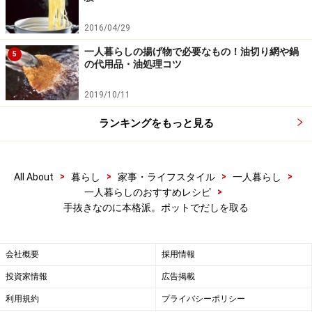
2016/04/29
一人暮らしの揚げ物で必要なもの！油切り網や鍋
5
の代用品・油処理コツ
2019/10/11
ランキングをもっと見る
>
>
>
>
All About
暮らし
家事・ライフスタイル
一人暮らし
>
一人暮らしのおすすめレシピ
手抜きなのに本格派。ポットでだしを取る
会社概要
採用情報
投資家情報
広告掲載
利用規約
プライバシーポリシー