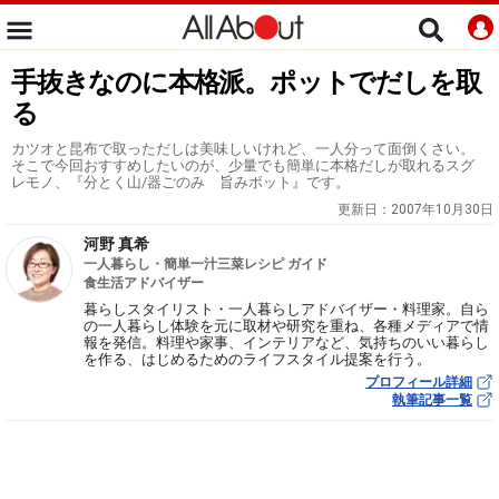
手抜きなのに本格派。ポットでだしを取
る
カツオと昆布で取っただしは美味しいけれど、一人分って面倒くさい。
そこで今回おすすめしたいのが、少量でも簡単に本格だしが取れるスグ
レモノ、『分とく山/器ごのみ 旨みポット』です。
更新日：
2007年10月30日
河野 真希
一人暮らし・簡単一汁三菜レシピ ガイド
食生活アドバイザー
暮らしスタイリスト・一人暮らしアドバイザー・料理家。自ら
の一人暮らし体験を元に取材や研究を重ね、各種メディアで情
報を発信。料理や家事、インテリアなど、気持ちのいい暮らし
を作る、はじめるためのライフスタイル提案を行う。
プロフィール詳細
執筆記事一覧