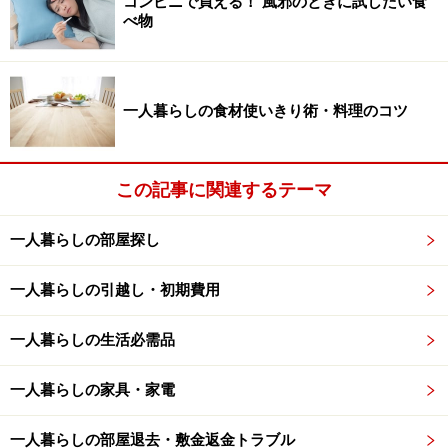
コンビニで買える！ 風邪のときに試したい食
べ物
次のページでは、とろ～りとろける温泉卵を作ってしま
います。このポットひとつで、料理の幅がぐんと広が
一人暮らしの食材使いきり術・料理のコツ
る！＞＞次のページへ
※記事内容は執筆時点のものです。最新の内容をご確認くださ
この記事に関連するテーマ
い。
一人暮らしの部屋探し
次のページへ
1
/
3
一人暮らしの引越し・初期費用
一人暮らしの生活必需品
一人暮らしの家具・家電
一人暮らしの部屋退去・敷金返金トラブル