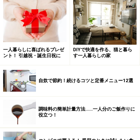
番だしを取ることもで
きます。そのときは、
5分程度フタをして。
5. 味噌を溶きます。お湯が熱け
6. おわんにお好みの具
一人暮らしに喜ばれるプレゼ
DIYで快適を作る、猫と暮ら
れば、そのままでもいいです
を入れて、その上から
ント！ 引越祝・誕生日祝に
す一人暮らしの家
が、もしぬるくなってしまった
だしを注げば、できあ
ら、電子レンジにかけて温め直
がり。写真は乾燥わか
します。直火・オーブンはダメ
めとねぎ。
自炊で節約！続けるコツと定番メニュー12選
ですが、電子レンジはOKです。
調味料の簡単計量方法……一人分のご飯作りに
さらに、だしを取るだけでなく、このポットは、その他
役立つ！
にも様々な活用方法があります。詳しくは
次のページ
で。