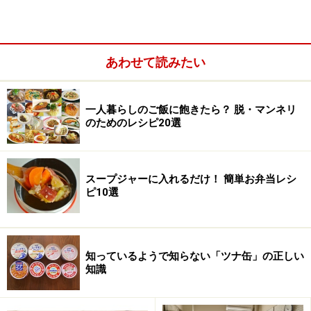
◎。
朝の忙しい時間にも強い味方となってくれるポット。鍋
あわせて読みたい
要らずで、本格だし風味のお味噌汁があっという間に作
れてしまうんです。
一人暮らしのご飯に飽きたら？ 脱・マンネリ
のためのレシピ20選
1. かつお節と昆布を茶漉しに入
2. 熱湯を注ぎ入れま
れます。
す。あまり上まで入れ
スープジャーに入れるだけ！ 簡単お弁当レシ
ると、口から溢れてく
ピ10選
るので、注意。
知っているようで知らない「ツナ缶」の正しい
3. フタをして、1～2分待ちま
4. これで、だしが取れ
知識
す。
ました。残っただしが
らをもう一度使い、二