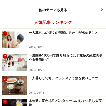
他のテーマも見る
人気記事ランキング
一人暮らしの彼女の部屋に男たちが求めること
1
2019/10/08
一週間を1000円で乗り切るには？究極の献立実例
2
や食費節約術
2009/10/20
一人暮らしでも、バランスよく魚を食べるコツ
3
2019/04/11
本格派に変わる!? パスタソースのちょい足し大実
4
験