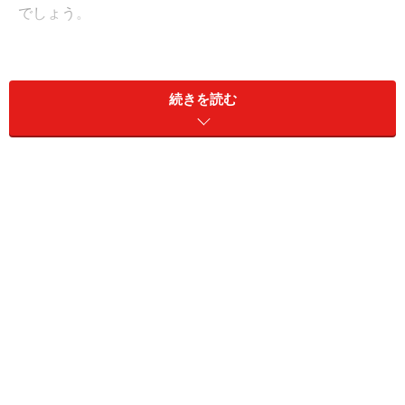
でしょう。
これは、本格だしが簡単に取れてしまう便利なポット。
和食の名店である『分とく山』の野崎洋光さんによる考
続きを読む
案で作られたものです。このポットの茶漉し部分にかつ
お節と昆布を入れて、お湯を注いで、しばらく待てば、
風味豊かな一番だしのできあがり。一度にできるだしの
量はおよそ300mlですので、一人分のお味噌汁やお吸い
物にぴったりなんです。
ちなみに、急須でもこのポットと同様の方法でだしを取
ることができます。ただし、茶漉しが取り外せるため、
好みの濃さになったときにだしがらもすぐに取り出せ、
さらに縦にスマートな形状が冷蔵庫にもそのまま保管し
やすいため、急須よりも使いやすいのは間違いありませ
ん。茶漉し部分まで陶器なので、ニオイが残らないのも