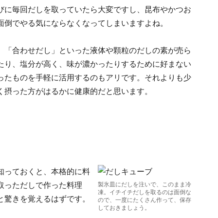
びに毎回だしを取っていたら大変ですし、昆布やかつお
面倒でやる気にならなくなってしまいますよね。
」「合わせだし」といった液体や顆粒のだしの素が売ら
たり、塩分が高く、味が濃かったりするために好まない
ったものを手軽に活用するのもアリです。それよりも少
く摂った方がはるかに健康的だと思います。
知っておくと、本格的に料
取っただしで作った料理
製氷皿にだしを注いで、このまま冷
凍。イチイチだしを取るのは面倒な
と驚きを覚えるはずです。
ので、一度にたくさん作って、保存
しておきましょう。