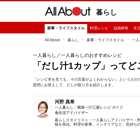
暮らし
家事・ライフスタイル
料理レシピ
冠婚葬祭
生
All About
暮らし
家事・ライフスタイル
一人
一人暮らし
／一人暮らしのおすすめレシピ
「だし汁1カップ」ってど
「レシピ本を見ても、その言葉がよくわからない」という人の
質問にお答えして、だしの取り方を紹介します。
河野 真希
一人暮らし・簡単一汁三菜レシピ ガイド
食生活アドバイザー
暮らしスタイリスト・一人暮らしアドバイザー・
報を発信。料理や家事、インテリアなど、気持ち