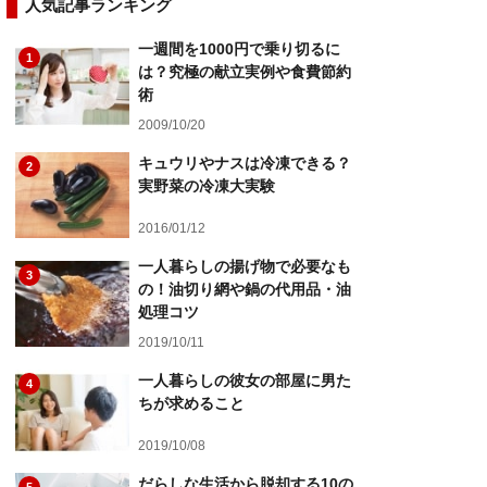
人気記事ランキング
一週間を1000円で乗り切るに
1
は？究極の献立実例や食費節約
術
2009/10/20
キュウリやナスは冷凍できる？
2
実野菜の冷凍大実験
2016/01/12
一人暮らしの揚げ物で必要なも
3
の！油切り網や鍋の代用品・油
処理コツ
2019/10/11
一人暮らしの彼女の部屋に男た
4
ちが求めること
2019/10/08
だらしな生活から脱却する10の