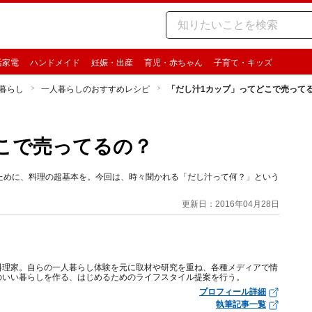
活家電
ハンドメイド
妊娠・出産
育児・赤ちゃん
子育て・キッズ
暮らし
一人暮らしのおすすめレシピ
「だし汁1カップ」ってどこで売って
こで売ってるの？
ために、料理の超基本を。今回は、時々聞かれる「だし汁って何？」という
更新日：2016年04月28日
料理家。自らの一人暮らし体験を元に取材や研究を重ね、各種メディアで情
のいい暮らしを作る、はじめるためのライフスタイル提案を行う。
プロフィール詳細
執筆記事一覧