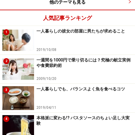
他のテーマも見る
人気記事ランキング
一人暮らしの彼女の部屋に男たちが求めること
1
2019/10/08
一週間を1000円で乗り切るには？究極の献立実例
2
や食費節約術
2009/10/20
一人暮らしでも、バランスよく魚を食べるコツ
3
2019/04/11
本格派に変わる!? パスタソースのちょい足し大実
4
験