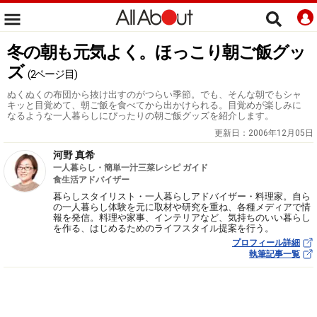
冬の朝も元気よく。ほっこり朝ご飯グッ
ズ
(2ページ目)
ぬくぬくの布団から抜け出すのがつらい季節。でも、そんな朝でもシャ
キッと目覚めて、朝ご飯を食べてから出かけられる。目覚めが楽しみに
なるような一人暮らしにぴったりの朝ご飯グッズを紹介します。
更新日：
2006年12月05日
河野 真希
一人暮らし・簡単一汁三菜レシピ ガイド
食生活アドバイザー
暮らしスタイリスト・一人暮らしアドバイザー・料理家。自ら
の一人暮らし体験を元に取材や研究を重ね、各種メディアで情
報を発信。料理や家事、インテリアなど、気持ちのいい暮らし
を作る、はじめるためのライフスタイル提案を行う。
プロフィール詳細
執筆記事一覧