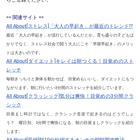
== 関連サイト ==
All About[ストレス]「大人の早起き」が最近のトレンド!?
最近「大人の早起き」が流行しているんだとか。育ち盛りの子どもば
かりでなく、ストレス社会で闘う大人にこそ「早寝早起き」のメリッ
トは大きいのです。
All About[ダイエット]キレイは朝つくる！目覚めのスト
レッチ
毎朝きっちりと身体を動かせば、目覚めもいいし、ダイエットにもつ
ながります。朝に行いたい3分間のストレッチを紹介しています。
All About[クラッシック]気分は爽快！目覚めの3分間クラ
シック
目覚まし時計ではなく、クラシック音楽で起きるのはどうでしょ
う？ 曜日別、3分間で爽快になる、朝の目覚ましクラシックを紹介
します。
All About[収納]朝10分短縮するオンナの朝時間攻略法