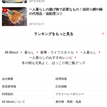
2016/04/29
一人暮らしの揚げ物で必要なもの！油切り網や鍋
5
の代用品・油処理コツ
2019/10/11
ランキングをもっと見る
>
>
>
>
All About
暮らし
家事・ライフスタイル
一人暮らし
>
一人暮らしのおすすめレシピ
冬の朝も元気よく。ほっこり朝ご飯グッズ
会社概要
採用情報
投資家情報
広告掲載
利用規約
プライバシーポリシー
All Aboutについて
著作権・商標・免責