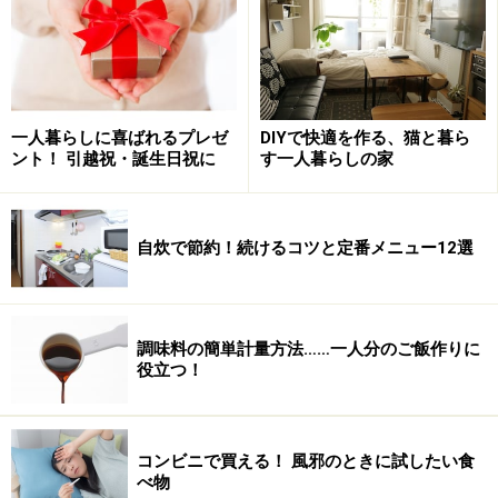
一人暮らしに喜ばれるプレゼ
DIYで快適を作る、猫と暮ら
ント！ 引越祝・誕生日祝に
す一人暮らしの家
自炊で節約！続けるコツと定番メニュー12選
調味料の簡単計量方法……一人分のご飯作りに
役立つ！
コンビニで買える！ 風邪のときに試したい食
べ物