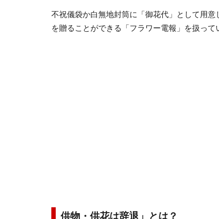
不祝儀袋か白無地封筒に「御花代」として用意
を贈ることができる「フラワー電報」を扱って
供物・供花は辞退」とは？