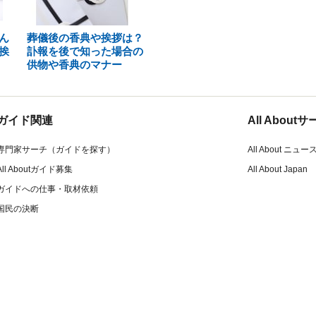
ん
葬儀後の香典や挨拶は？
挨
訃報を後で知った場合の
供物や香典のマナー
ガイド関連
All Abou
専門家サーチ（ガイドを探す）
All About ニュー
All Aboutガイド募集
All About Japan
ガイドへの仕事・取材依頼
国民の決断