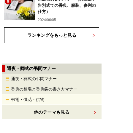
5
告別式での香典、服装、参列の
仕方）
2024/06/05
ランキングをもっと見る
通夜・葬式の弔問マナー
通夜・葬式の弔問マナー
香典の相場と香典袋の書き方マナー
弔電・供花・供物
他のテーマも見る