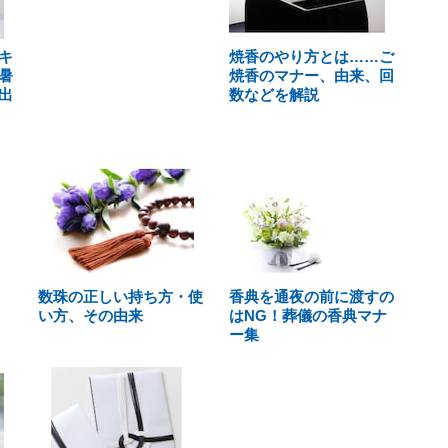
キ
焼香のやり方とは……ご
暑
焼香のマナー、由来、回
出
数などを解説
数珠の正しい持ち方・使
香典を通夜の前に渡すの
い方、その由来
はNG！葬儀の香典マナ
ー集