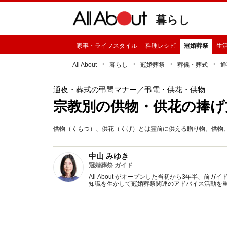
暮らし
家事・ライフスタイル
料理レシピ
冠婚葬祭
生
All About
暮らし
冠婚葬祭
葬儀・葬式
通
通夜・葬式の弔問マナー
／弔電・供花・供物
宗教別の供物・供花の捧げ
供物（くもつ）、供花（くげ）とは霊前に供える贈り物。供物
中山 みゆき
冠婚葬祭 ガイド
All About がオープンした当初から3年半、
知識を生かして冠婚葬祭関連のアドバイス活動を