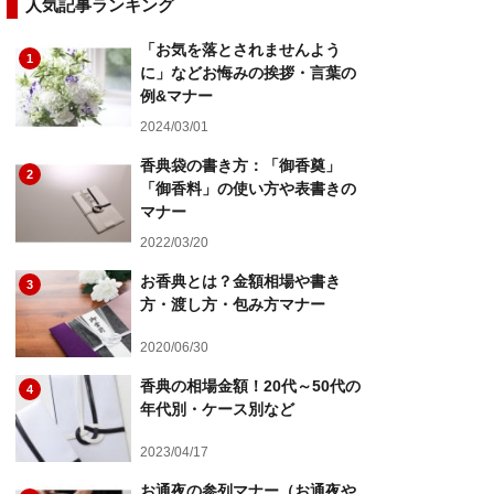
人気記事ランキング
「お気を落とされませんよう
1
に」などお悔みの挨拶・言葉の
例&マナー
2024/03/01
香典袋の書き方：「御香奠」
2
「御香料」の使い方や表書きの
マナー
2022/03/20
お香典とは？金額相場や書き
3
方・渡し方・包み方マナー
2020/06/30
香典の相場金額！20代～50代の
4
年代別・ケース別など
2023/04/17
お通夜の参列マナー（お通夜や