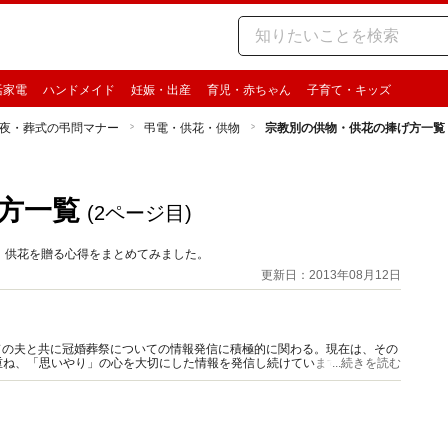
活家電
ハンドメイド
妊娠・出産
育児・赤ちゃん
子育て・キッズ
夜・葬式の弔問マナー
弔電・供花・供物
宗教別の供物・供花の捧げ方一覧
方一覧
(2ページ目)
、供花を贈る心得をまとめてみました。
更新日：2013年08月12日
前ガイドの夫と共に冠婚葬祭についての情報発信に積極的に関わる。現在は、その
重ね、「思いやり」の心を大切にした情報を発信し続けています。
...続きを読む