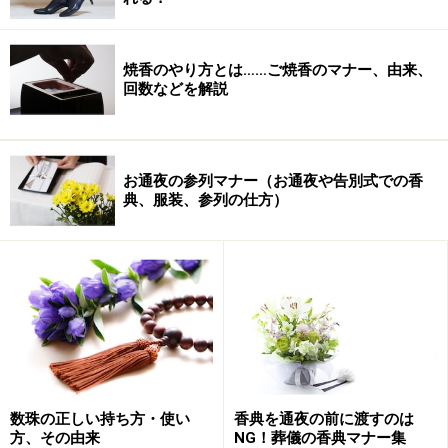
焼香のやり方とは……ご焼香のマナー、由来、
※おつきあいの度合いや立場によって参列するかしない
回数などを解説
かは変わります。いろいろなケースがあり、それぞれの
事情などで判断すべきこともあります。今回はごく一般
的な仏式の事例に関してお話ししていますのでご参考ま
お通夜の参列マナー（お通夜や告別式での香
典、服装、参列の仕方）
でに。
※記事内容は執筆時点のものです。最新の内容をご確認くださ
い。
次のページへ
1
/
5
数珠の正しい持ち方・使い
香典を通夜の前に渡すのは
方、その由来
NG！葬儀の香典マナー集