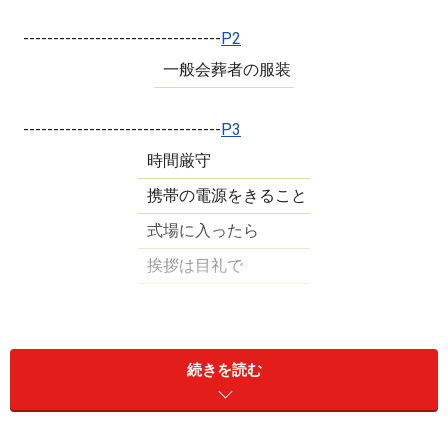
---------------------------------
P2
一般会葬者の服装
---------------------------------
P3
時間厳守
携帯の電源をきること
式場に入ったら
挨拶は目礼で
---------------------------------
P4
葬儀の席次
続きを読む
仏式葬儀・告別式の式次第例