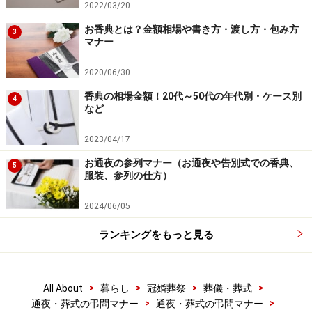
2022/03/20
お香典とは？金額相場や書き方・渡し方・包み方
3
マナー
2020/06/30
香典の相場金額！20代～50代の年代別・ケース別
4
など
2023/04/17
お通夜の参列マナー（お通夜や告別式での香典、
5
服装、参列の仕方）
2024/06/05
ランキングをもっと見る
>
>
>
>
All About
暮らし
冠婚葬祭
葬儀・葬式
>
>
通夜・葬式の弔問マナー
通夜・葬式の弔問マナー