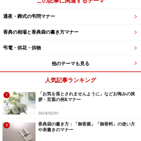
この記事に関連するテーマ
通夜・葬式の弔問マナー
香典の相場と香典袋の書き方マナー
弔電・供花・供物
他のテーマも見る
人気記事ランキング
「お気を落とされませんように」などお悔みの挨
1
拶・言葉の例&マナー
2024/03/01
香典袋の書き方：「御香奠」「御香料」の使い方
2
や表書きのマナー