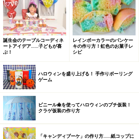
写真はお参り当日に写さなくても事前に写真館を利用し
て、写真だけを写す方法も活用できます。その方が子ど
もの負担やまた親の大変さもなくなり、良い方法だと思
います。
誕生会のテーブルコーディネ
レインボーカラーのパンケー
※当日以外の日に、写真館やデパートなどでは、衣装の
ートアイデア……子どもが喜
キの作り方！虹色のお菓子レ
ぶ！
シピ
レンタルから着付けお化粧、写真撮影とフルコースで行
ってくれるところがありますので、利用する価値はあり
ます。
ハロウィンを盛り上げる！ 手作りボーリング
ゲーム
七五三についての情報収集しておこう
ビニール傘を使ってハロウィンのプチ仮装！
初めて迎える七五三。親のほうも不安は隠せないもので
クラゲ仮装の作り方
すが、祖父母宅が、近くに住んでいる場合はいろいろ七
五三について聞けますよね。
「キャンディブーケ」の作り方……紙コップに