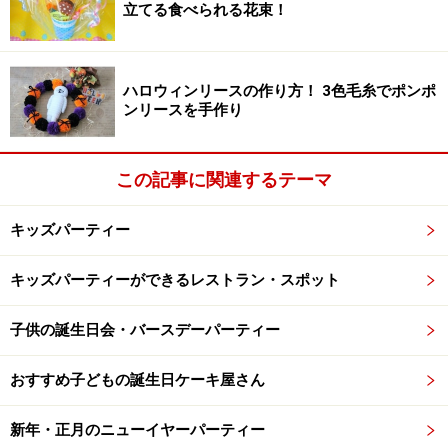
立てる食べられる花束！
また呉服屋さん、写真屋さんに最近の傾向や情報を聞い
てみても良いかもしれません。子どもが通っている保育
園や幼稚園でもお母さん方と情報交換するのもいいでし
ハロウィンリースの作り方！ 3色毛糸でポンポ
ょう。
ンリースを手作り
この記事に関連するテーマ
リーズナブルにお祝いする方法もチェック
有名神社までわざわざ出かけなくても、近くの神社でい
キッズパーティー
いのです。家族そろって参拝してあげましょう。別にお
キッズパーティーができるレストラン・スポット
祓いをしてもらわなくても、祝う気持ちがあれば充分で
す。服装も普段の着ているもので大丈夫。きちんと上手
子供の誕生日会・バースデーパーティー
に着こなせば何とかなるものです。
おすすめ子どもの誕生日ケーキ屋さん
子供の成長を願う親の気持ちに変わりはありません。そ
の後自宅で、祖父母宅でお祝い会や記念会をして皆でお
新年・正月のニューイヤーパーティー