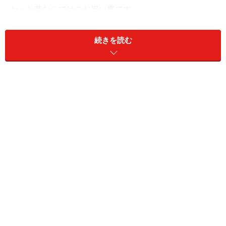
かった昔ならではのお祝い事です。
核家族やご近所のお付き合いも薄れつつある現代こそ皆
続きを読む
で、お祝いする意義があるのだと思います。 七五三は、
平安時代頃からの儀式がもとになっているそうですの
で、古くからの伝統行事を受け継ぐという意味でもお祝
いしたいもの。
最近は七五三を身内だけでお祝いをすませる事が多いの
で、わざわざ隣近所へは挨拶はしないほうが賢明かもし
れませんが、少子化になりつつ現代こそ、皆に披露して
お祝いする大切さを忘れないでいたいものです。
七五三当日までにしておくこと