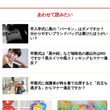
■足袋や下駄の履く練習
最近の子ども（特に幼児）は、1年中靴下を履かない習
あわせて読みたい
慣がついていますよね。また普段、履いていても夏の間
は素足で過ごします。
まず靴下を履く習慣をつけていきましょう。それと同時
卒入学式に黒の「バーキン」はダメですか？
分かりやすいブランドバッグは避けたほうがい
に着付けのときに嫌がる足袋も履く練習をすると当日
い？
は、いやがらずにスムーズにいけますよ。
卒業式は「黒や紺」など地味色の服以外はNG
■着物の場合も同様に
ですか？黒タイツや黒ストッキングもマナー違
反？
最近はレンタルされる方が多いので、当日までに家で着
る練習は無理ですよね。しかし夏祭りや秋祭りに着せる
浴衣で慣れさせる事もできます。その場合、草履や鼻緒
卒業式に保護者が袴を着て出席すると「目立ち
をはさむ形のサンダルなどを履かせるとよい練習になり
過ぎる」からマナー違反ですか？
ますよね。
■記念写真や美容院は予約を