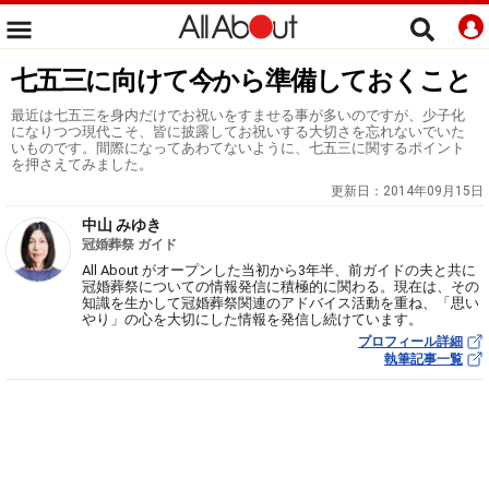
七五三に向けて今から準備しておくこと
最近は七五三を身内だけでお祝いをすませる事が多いのですが、少子化
になりつつ現代こそ、皆に披露してお祝いする大切さを忘れないでいた
いものです。間際になってあわてないように、七五三に関するポイント
を押さえてみました。
更新日：
2014年09月15日
中山 みゆき
冠婚葬祭 ガイド
All About がオープンした当初から3年半、前ガイドの夫と共に
冠婚葬祭についての情報発信に積極的に関わる。現在は、その
知識を生かして冠婚葬祭関連のアドバイス活動を重ね、「思い
やり」の心を大切にした情報を発信し続けています。
プロフィール詳細
執筆記事一覧