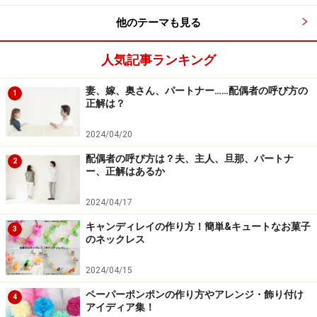
祝いすればいいでしょうね。たとえご馳走をわざわざ、
他のテーマも見る
食べなくても大勢で皆でそろっていただくことが何より
のご馳走です。
人気記事ランキング
最近、若い方たちの中で、洋服感覚の着物を着る機会が
妻、嫁、奥さん、パートナー……配偶者の呼び方の
1
多くなっているようですが、それでも普段はなかなか着
正解は？
ることはありませんよね。そんな中で七五三という昔な
2024/04/20
がらの伝統行事に「着物」を着ると言うことを子どもた
配偶者の呼び方は？夫、主人、旦那、パートナ
ちに教えることは、とても大切なことだと思います。
2
ー、正解はあるか
<関連記事>
2024/04/17
■七五三お祝い時の贈答様式やマナーについては
「七五
キャンディレイの作り方！簡単&キュートなお菓子
3
のネックレス
三を祝う」
をどうぞ！
■三歳、五歳、七歳とそれぞれの年齢に応じた基本的な
2024/04/15
服装のマナーについては
「七五三の基本的な装い」
をご
ペーパーポンポンの作り方やアレンジ・飾り付け
4
参考に！
アイディア集！