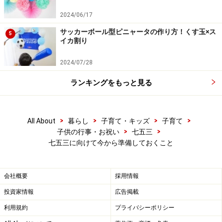
2024/06/17
※記事内容は執筆時点のものです。最新の内容をご確認くださ
サッカーボール型ピニャータの作り方！くす玉×ス
い。
5
イカ割り
2024/07/28
【編集部おすすめの購入サイト】
ランキングをもっと見る
Amazonで子育て関連の商品をチェック！
楽天市場で子育て関連の書籍をチェック！
>
>
>
>
All About
暮らし
子育て・キッズ
子育て
>
>
子供の行事・お祝い
七五三
七五三に向けて今から準備しておくこと
会社概要
採用情報
投資家情報
広告掲載
利用規約
プライバシーポリシー