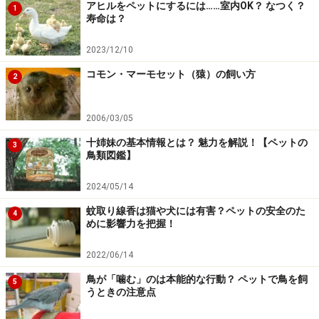
アヒルをペットにするには……室内OK？ なつく？
1
事故予防
寿命は？
ケージから出して部屋で遊ばせるとき、1番怖いの
2023/12/10
が家庭内での事故です。
小さく、動きの早い鳥さん
は、飼い主が動くときにいっしょに行こうとして足
コモン・マーモセット（猿）の飼い方
2
元にいることもありますし、手を動かした先にいる
こともあります。足元や手元を確認し、鳥さんに注
2006/03/05
意をすることは大人には簡単なことかもしれません
十姉妹の基本情報とは？ 魅力を解説！【ペットの
3
が、子供には難しいときがありますので、家族全員
鳥類図鑑】
が鳥さんの動きには注意するようにしましょう。
2024/05/14
蚊取り線香は猫や犬には有害？ペットの安全のた
また、小さいがゆえに家具のすき間や本棚の本の間
4
めに影響力を把握！
など、以外なところに鳥さんが入ってしまうことも
あります。ソファーのクッションの間で休むことも
2022/06/14
あるかもしれません。鳥さんが行くことができる場
鳥が「噛む」のは本能的な行動？ ペットで鳥を飼
5
所に危険なものがないことを確認し、間違ってもド
うときの注意点
アに挟んだり、踏んでしまったりしないようにも注