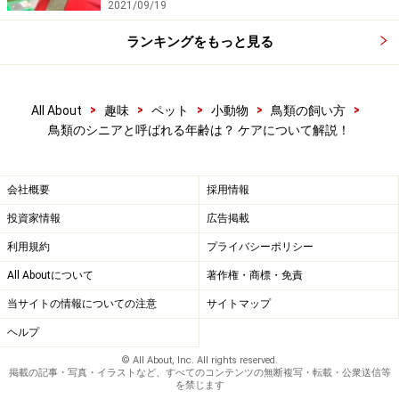
2021/09/19
意しましょう。
ランキングをもっと見る
平均寿命は最低の目標に！
>
>
>
>
>
All About
趣味
ペット
小動物
鳥類の飼い方
鳥類のシニアと呼ばれる年齢は？ ケアについて解説！
たとえば、セキセイインコの平均寿命が8～9年と聞いた
ら、あなたは飼っているセキセイインコを何歳まで生か
会社概要
採用情報
してあげたいと思うでしょうか？
投資家情報
広告掲載
8歳まで、なんて言わないでくださいね。
平均寿命は
利用規約
プライバシーポリシー
「平均」なんですから、どうか最低の目標にしてくださ
All Aboutについて
著作権・商標・免責
い。
8～9年と聞いたら、15年を目標にするぐらい、長生
当サイトの情報についての注意
サイトマップ
きさせる予定でいてください。そして、できれば長寿記
ヘルプ
録を作るつもりでいてください。
© All About, Inc. All rights reserved.
掲載の記事・写真・イラストなど、すべてのコンテンツの無断複写・転載・公衆送信等
を禁じます
ペットの寿命を飼い主が決めることはできません。で