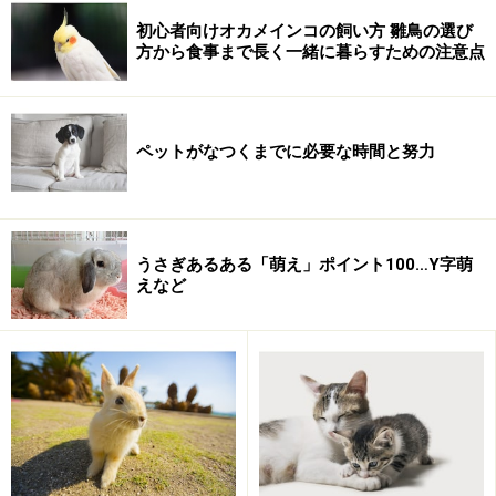
ようになったら、今より内臓に負担をかけないように、
初心者向けオカメインコの飼い方 雛鳥の選び
食べ物や運動方法、運動量などに気を使い、少しでも長
方から食事まで長く一緒に暮らすための注意点
く生きることができるように飼い主は気をつかうものだ
と思います。
ペットがなつくまでに必要な時間と努力
でもですね。飛べなくなってから数週間で寿命が終わる
となると、シニアのためのケアを行うのもむなしいもの
があります。それよりも、
鳥類にはシニアはないと思い
込み、少しでも長くシニアになるのを先延ばしにするほ
うさぎあるある「萌え」ポイント100…Y字萌
えなど
うがいいのではないでしょうか？
いつまでも元気でいてもらうために
鳥類に長く元気でいてもらうためには、いくつか気をつ
けるべきポイントがあります。どれも基本的なものでは
ありますが、忘れがちなポイントをいくつか紹介しま