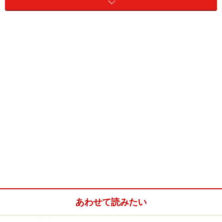
た結果は、私には驚くものでした。
多くのペットがシニアになると毛色が白っぽくなったり
（白髪）、動作が緩慢になったりするなど、見て判断で
きるポイントがあります。
鳥類の場合、飛べなくなるこ
とがシニアになったと見分けるポイント
になるそうで
す。でも、、、。
飛べなくなると、そのあと1週間～数週間で寿命が終わ
ってしまうのだそうです。
鳥類にはシニアはない？
私たち人間もそうだと思うのですが、高齢になり内蔵が
あわせて読みたい
弱ってくる年頃をシニアと呼びます。シニアと呼ばれる