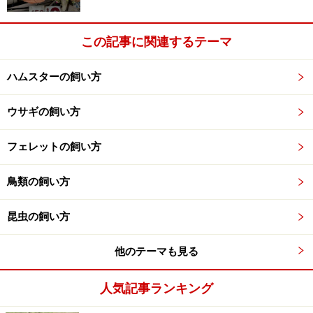
適な温度で維持するようにしましょう。
この記事に関連するテーマ
いっしょに過ごす時間
多くの鳥さんが、飼い主と過ごす時間を必要として
ハムスターの飼い方
います。
飼い主のまわりを飛び回ったり、飼い主に
話しかけて鳴いたり、また、飼い主に話しかけても
ウサギの飼い方
らい、かまってもらうことを必要としているので
す。
フェレットの飼い方
鳥類の飼い方
私達は、仕事や家族の行事などで忙しい日を過ごさ
なければならないことがままあります。でも、そん
昆虫の飼い方
なときでもどうか、鳥さんといっしょに過ごす時間
を忘れずに作るようにしてあげてください。
飼い主
他のテーマも見る
とのスキンシップは心の老化を遅らせることができ
ると思います。
人気記事ランキング