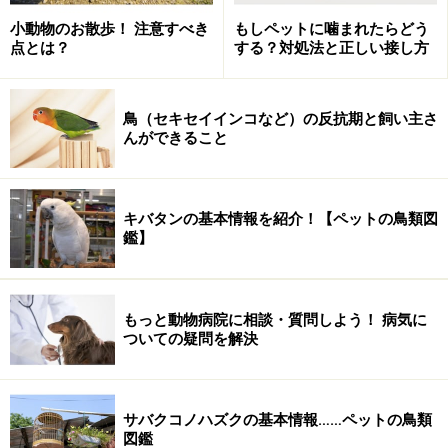
す。
小動物のお散歩！ 注意すべき
もしペットに噛まれたらどう
点とは？
する？対処法と正しい接し方
温度管理
ほとんどすべての鳥類は人間より体温が高く、私達
鳥（セキセイインコなど）の反抗期と飼い主さ
が快適と感じる温度よりも高い環境温度を好みま
んができること
す。夏は日本も暑いのでそれほど問題はないかもし
れませんが、冬の寒さは鳥さんに影響してしまうこ
とがあります。エアコンなどの暖房器具で部屋を暖
キバタンの基本情報を紹介！【ペットの鳥類図
めるだけでなく、セラミックヒーターなどでの鳥さ
鑑】
んのケージを暖めることも必要になるでしょう。
環境温度が低いと、鳥さんの体温が下がってしまい
もっと動物病院に相談・質問しよう！ 病気に
ついての疑問を解決
ます。体温が下がると代謝がにぶくなり、ごはんを
食べられなくなってしまいます。そして、この先は
怖い結果が待っています。
毎日おいしくごはんを食
サバクコノハズクの基本情報……ペットの鳥類
べてもらえるように、環境温度を鳥さんにとって快
図鑑