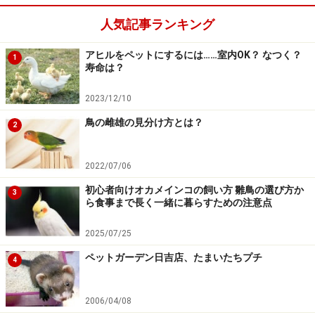
人気記事ランキング
アヒルをペットにするには……室内OK？ なつく？
1
寿命は？
2023/12/10
鳥の雌雄の見分け方とは？
2
2022/07/06
初心者向けオカメインコの飼い方 雛鳥の選び方か
3
ら食事まで長く一緒に暮らすための注意点
2025/07/25
ペットガーデン日吉店、たまいたちプチ
4
2006/04/08