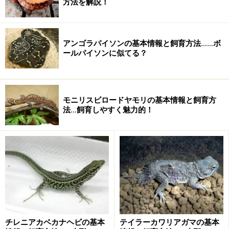
方法を解説！
赤っ恥をかかない程度の知識
基本的にはパキスタンに分布するヘビ
アンゴラパイソンの基本情報と飼育方法……ボ
ールパイソンに似てる？
カンムリヘビの亜種とされることもある
別名はミケヘビ
体色や斑紋には個体差が激しい
モニリスビロードヤモリの基本情報と飼育方
黄褐色地に背面がうっすらとオレンジ色、頭部は金
法…飼育しやすく魅力的！
属光沢のある黒色というのが基本
飼育の基本情報
飼育容器フタがしっかりとできるプラケ
ースや衣装ケース温度ケージ下からシートヒーターで保
温する照明特に必要なし床材ウッドシェイブなど容器内
レイアウトあまり水浴びはしないが、念のため体全体が
入る水容器は設置しておいた方がよい餌冷凍マウスやラ
ットを解凍して与える基本的な世話
チレニアカベカナヘビの基本
テイラーカワリアガマの基本
繁殖を狙う場合は短期間のクーリングが必須と思われ