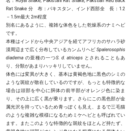
名
：Royal Snake, Pakistani Rat Snake, Pakstian Red Back
Rat Snake
分 布
：パキスタン、インド西部
全 長
：1.2
－1.5m最大 2m程度
別名にあるように、複雑な体色をした乾燥系のナミヘビ
です。
本種はインドから中央アジアを経てアフリカのサハラ砂
漠周辺まで広く分布しているカンムリヘビ
Spalerosophis
diadema
の亜種の一つ
S. d. atriceps
とされることもあ
り、分類があまりハッキリしていません。
体色には変異が大きく、基本は黄褐色地に黒色のシミの
ような斑紋が散在しているのですが、もっとも特徴的な
場合は頭部を中心に胴体の前半部がオレンジ色に染ま
り、その上に広く黒が乗ります。さらにこの黒色部が金
属光沢を持っているため青っぽくも見え、まるで三毛猫
のような複雑な模様になるためミケヘビとも呼ばれてい
ます。またこのような特徴的な斑紋をほとんど持たず、