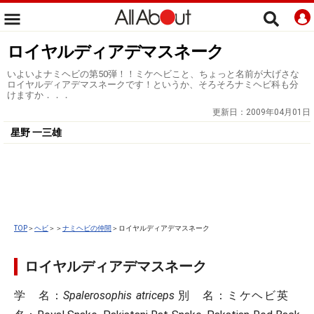
ロイヤルディアデマスネーク
いよいよナミヘビの第50弾！！ミケヘビこと、ちょっと名前が大げさな
ロイヤルディアデマスネークです！というか、そろそろナミヘビ科も分
けますか．．．
更新日：
2009年04月01日
星野 一三雄
TOP
＞
ヘビ
＞＞
ナミヘビの仲間
＞ロイヤルディアデマスネーク
ロイヤルディアデマスネーク
学 名
：
Spalerosophis atriceps
別 名
：ミケヘビ
英