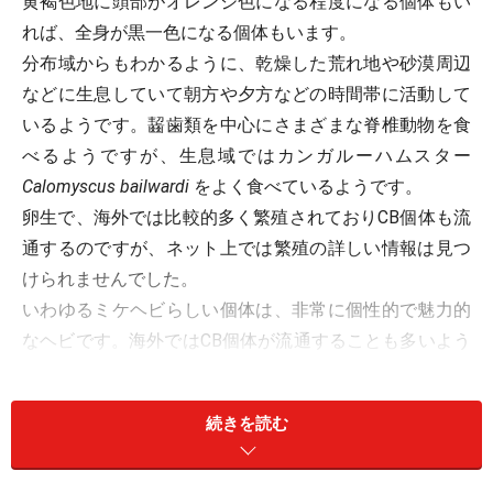
黄褐色地に頭部がオレンジ色になる程度になる個体もい
れば、全身が黒一色になる個体もいます。
分布域からもわかるように、乾燥した荒れ地や砂漠周辺
などに生息していて朝方や夕方などの時間帯に活動して
いるようです。齧歯類を中心にさまざまな脊椎動物を食
べるようですが、生息域ではカンガルーハムスター
Calomyscus bailwardi
をよく食べているようです。
卵生で、海外では比較的多く繁殖されておりCB個体も流
通するのですが、ネット上では繁殖の詳しい情報は見つ
けられませんでした。
いわゆるミケヘビらしい個体は、非常に個性的で魅力的
なヘビです。海外ではCB個体が流通することも多いよう
ですが、国内ではあまり見かけることはありません。仮
に流通しても幼蛇が多く、特徴的な体色にはなっていな
続きを読む
い地味な印象で注目を集めにくいようです。
乾燥した環境を好むため、丈夫で飼育もしやすい種類で