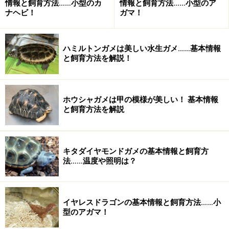
情報と飼育方法……小型のカ
情報と飼育方法……小型のア
ナヘビ！
ガマ！
る
など※「飼育の基本情報」は海外サイトを参考にしまし
た。
ハミルトンガメは美しい水生ガメ……基本情報
と飼育方法を解説！
＜おすすめINDEX＞
ヘビのコミュニティサイト
from All About
ホウシャガメは甲の模様が美しい！ 基本情報
ヘビ
from All About
と飼育方法を解説
Terra Herps.では図鑑作りへのあなたの参加を待っていま
す！
キタダイヤモンドガメの基本情報と飼育方
法……温度や照明は？
自分の持っているロイヤルディアデマスネークに関
する情報を書きたい！
星野の情報はココが間違っている！
イヤレスドラゴンの基本情報と飼育方法……小
型のアガマ！
みなさんが提供した情報や意見を読みたい！