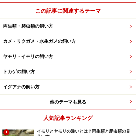
そんなあなたは
ココ
をクリック！
この記事に関連するテーマ
※記事内容は執筆時点のものです。最新の内容をご確認くださ
い。
両生類・爬虫類の飼い方
※ペットは、種類や体格（体重、サイズ、成長）などにより個体
差があります。記事内容は全ての個体へ一様に当てはまるわけで
はありません。
カメ・リクガメ・水生ガメの飼い方
ヤモリ・イモリの飼い方
【編集部おすすめの購入サイト】
トカゲの飼い方
Amazonで人気のペット用品をチェック！
イグアナの飼い方
楽天市場で人気のペット用品をチェック！
他のテーマも見る
人気記事ランキング
イモリとヤモリの違いとは？両生類と爬虫類の見
1