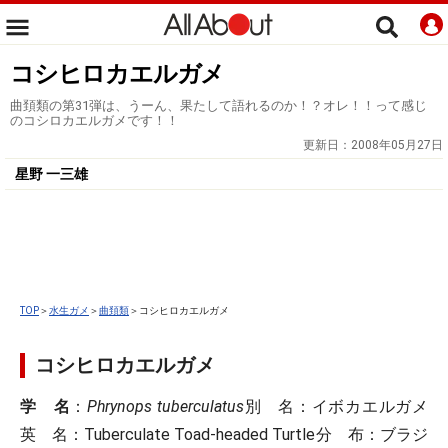
コシヒロカエルガメ
曲頚類の第31弾は、うーん、果たして語れるのか！？オレ！！って感じ
のコシロカエルガメです！！
更新日：
2008年05月27日
星野 一三雄
TOP
＞
水生ガメ
＞
曲頚類
＞コシヒロカエルガメ
コシヒロカエルガメ
学 名
：
Phrynops tuberculatus
別 名
：イボカエルガメ
英 名
：Tuberculate Toad-headed Turtle
分 布
：ブラジ