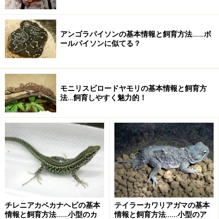
比較的分布が狭い種類
他のカエルガメのように頭部に斑紋はない
アンゴラパイソンの基本情報と飼育方法……ボ
ほとんど流通しない
ールパイソンに似てる？
飼育自体はそれほど難しくない
自然での生態はほとんどわかっていない
モニリスビロードヤモリの基本情報と飼育方
飼育の基本情報
飼育容器60～90cmクラスの水槽や衣装
法…飼育しやすく魅力的！
ケースなど温度25℃程度に保温をする照明紫外線入りの
バスキングランプが必要ろ過できれば、外部式フィルタ
ーと上部フィルター床材（底砂）サンゴ砂などはアルカ
リ性に傾くので不可容器内レイアウト泳げるくらい水深
は深くてよい。陸場は流木を利用する。流木は水中にも
組むこと餌配合飼料を食うのならば、配合飼料でよい。
貝類、メダカやアカムシなどから餌付ける基本的な世話
換水は週に一度、3分の2程度
チレニアカベカナヘビの基本
テイラーカワリアガマの基本
情報と飼育方法……小型のカ
情報と飼育方法……小型のア
2週に1回は全換水