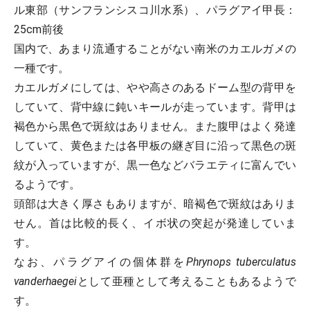
ル東部（サンフランシスコ川水系）、パラグアイ
甲長
：
25cm前後
国内で、あまり流通することがない南米のカエルガメの
一種です。
カエルガメにしては、やや高さのあるドーム型の背甲を
していて、背中線に鈍いキールが走っています。背甲は
褐色から黒色で斑紋はありません。また腹甲はよく発達
していて、黄色または各甲板の継ぎ目に沿って黒色の斑
紋が入っていますが、黒一色などバラエティに富んでい
るようです。
頭部は大きく厚さもありますが、暗褐色で斑紋はありま
せん。首は比較的長く、イボ状の突起が発達していま
す。
なお、パラグアイの個体群を
Phrynops tuberculatus
vanderhaegei
として亜種として考えることもあるようで
す。