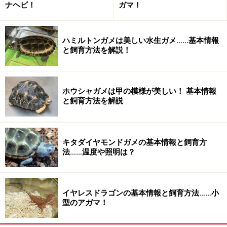
ナヘビ！
ガマ！
全換水時にブラックウォーターを利用
週に1度、強制的に乾燥させ甲羅干しをする
ハミルトンガメは美しい水生ガメ……基本情報
※「飼育の基本情報」は「ビバリウムガイドNo.22」「爬
と飼育方法を解説！
虫・両生類ビジュアルガイド 水棲ガメ１（誠文堂新光
社）」、海外サイトを参考にしました。
ホウシャガメは甲の模様が美しい！ 基本情報
と飼育方法を解説
＜おすすめINDEX＞
水生ガメのコミュニティサイト
from All About
水生ガメ
from All About
キタダイヤモンドガメの基本情報と飼育方
法……温度や照明は？
Terra Herps.では図鑑作りへのあなたの参加を待っていま
す！
イヤレスドラゴンの基本情報と飼育方法……小
自分の持っているコシヒロカエルガメに関する情報
型のアガマ！
を書きたい！
星野の情報はココが間違っている！