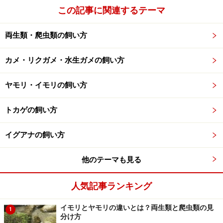
この記事に関連するテーマ
みなさんが提供した情報や意見を読みたい！
両生類・爬虫類の飼い方
そんなあなたは
ココ
をクリック！
※記事内容は執筆時点のものです。最新の内容をご確認くださ
カメ・リクガメ・水生ガメの飼い方
い。
※ペットは、種類や体格（体重、サイズ、成長）などにより個体
ヤモリ・イモリの飼い方
差があります。記事内容は全ての個体へ一様に当てはまるわけで
はありません。
トカゲの飼い方
【編集部おすすめの購入サイト】
イグアナの飼い方
Amazonで人気のペット用品をチェック！
他のテーマも見る
楽天市場で人気のペット用品をチェック！
人気記事ランキング
イモリとヤモリの違いとは？両生類と爬虫類の見
1
分け方