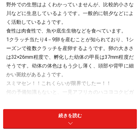
野外での生態はよくわかっていませんが、比較的小さな
川などに生息しているようです。一般的に朝夕などによ
く活動しているようです。
食性は肉食性で、魚や底生生物などを食べています。
1クラッチ当たり4－9卵を産むことが知られており、1シ
ーズンで複数クラッチを産卵するようです。卵の大きさ
は32×26mm程度で、孵化した幼体の甲長は37mm程度だ
そうです。幼体の体色はもう少し薄く、頭部や背甲に細
かい斑紋があるようです。
スミマセン！！これくらいが限界でしたー！！
何の予備知識もないと、一見アフリカのハコヨコクビガ
メの仲間みたいにも見えて、地味な感じなのですが、そ
もそも流通することがほとんどない種類ということで、
続きを読む
かなりマニアックな種類と言えるようです。
ただ、国内で繁殖例が聞かれるというのですから、やは
り脱帽すべきは水生ガメファンの力です。ブラジルから