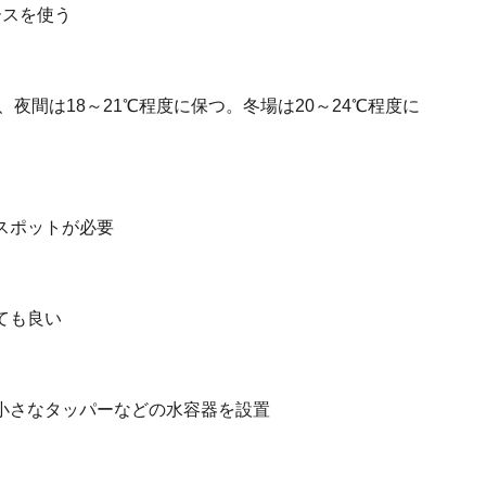
ースを使う
、夜間は18～21℃程度に保つ。冬場は20～24℃程度に
スポットが必要
ても良い
小さなタッパーなどの水容器を設置