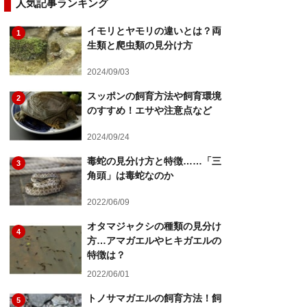
人気記事ランキング
イモリとヤモリの違いとは？両
1
生類と爬虫類の見分け方
2024/09/03
スッポンの飼育方法や飼育環境
2
のすすめ！エサや注意点など
2024/09/24
毒蛇の見分け方と特徴……「三
3
角頭」は毒蛇なのか
2022/06/09
オタマジャクシの種類の見分け
4
方…アマガエルやヒキガエルの
特徴は？
2022/06/01
トノサマガエルの飼育方法！飼
5