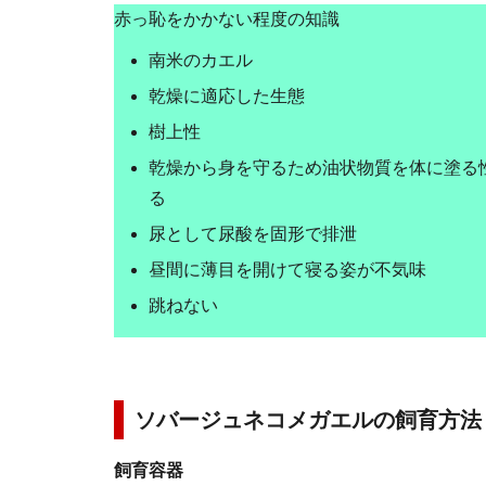
赤っ恥をかかない程度の知識
南米のカエル
乾燥に適応した生態
樹上性
乾燥から身を守るため油状物質を体に塗る
る
尿として尿酸を固形で排泄
昼間に薄目を開けて寝る姿が不気味
跳ねない
ソバージュネコメガエルの飼育方法
飼育容器