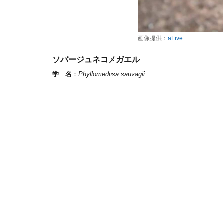
画像提供：
aLive
ソバージュネコメガエル
学 名
：
Phyllomedusa sauvagii