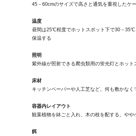
45－60cmのサイズで高さと通気を重視したケ
温度
昼間は25℃程度でホットスポット下で30－35℃
保温する
照明
紫外線が照射できる爬虫類用の蛍光灯とホット
床材
キッチンペーパーや人工芝など。何も敷かなく
容器内レイアウト
観葉植物を鉢ごと入れ、木の枝を配する。やや
餌