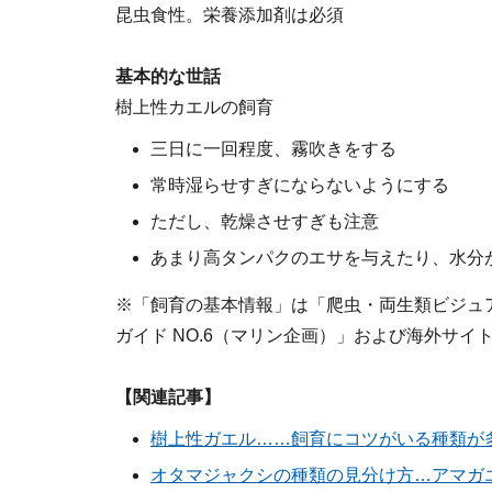
昆虫食性。栄養添加剤は必須
基本的な世話
樹上性カエルの飼育
三日に一回程度、霧吹きをする
常時湿らせすぎにならないようにする
ただし、乾燥させすぎも注意
あまり高タンパクのエサを与えたり、水分
※「飼育の基本情報」は「爬虫・両生類ビジュ
ガイド NO.6（マリン企画）」および海外サイ
【関連記事】
樹上性ガエル……飼育にコツがいる種類が
オタマジャクシの種類の見分け方…アマガ