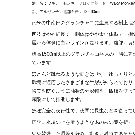
別 名
：ワキシーモンキーフロッグ
英 名
：Waxy Monkey 
部、アルゼンチン北部
全長
：60－80mm
南米の中南部のグランチャコに生息する樹上性
四肢はやや細長く、胴体はやや太い体型で、指
唇から体側に白いラインが走ります。腹部も黄
標高1500m以上のグランチャコ平原の、特に
ています。
ほとんど跳ねるような動きはせず、ゆっくりと
環境に適応したさまざまな生態が知られており
損失を防ぐように油状の分泌物を、四肢を使っ
尿酸にして排泄します。
ほぼ完全な夜行性で、夜間に昆虫などを食って
雨季に水場の上を覆うような木の枝の葉を折っ
やや乾燥した環境を好み、動きも独特であるた