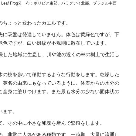
Leaf Frog
分 布
：ボリビア東部、パラグアイ北部、ブラジル中西
のちょっと変わったカエルです。
先に吸盤は発達していません。体色は黄緑色ですが、下
緑色ですが、白い斑紋が不規則に散在しています。
乾燥した地域に生息し、川や池の近くの林の樹上で生活し
木の枝を歩いて移動するような行動をします。乾燥した
、英名の由来にもなっているように、体表からの水分の
て全身に塗りつけます。また尿も水分の少ない固体状の
います。
て、その中に小さな卵塊を産んで繁殖をします。
め、非常に人気がある種類です。一時期、大量に流通し