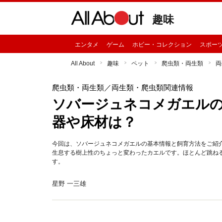
趣味
エンタメ
ゲーム
ホビー・コレクション
スポー
All About
趣味
ペット
爬虫類・両生類
両
爬虫類・両生類
／両生類・爬虫類関連情報
ソバージュネコメガエルの
器や床材は？
今回は、ソバージュネコメガエルの基本情報と飼育方法をご紹
生息する樹上性のちょっと変わったカエルです。ほとんど跳ね
す。
星野 一三雄