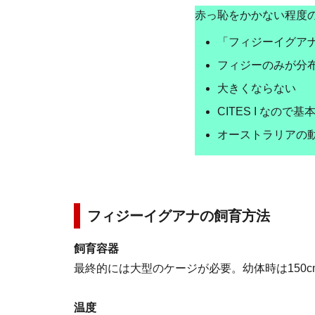
赤っ恥をかかない程度
「フィジーイグア
フィジーのみが分
大きくならない
CITES I なの
オーストラリアの
フィジーイグアナの飼育方法
飼育容器
最終的には大型のケージが必要。幼体時は150
温度