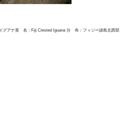
イグアナ
英 名
：Fiji Crested Iguana
分 布
：フィジー諸島北西部