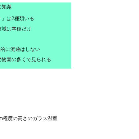
の知識
ナ」は2種類いる
布域は本種だけ
で基本的に流通はしない
動物園の多くで見られる
cm程度の高さのガラス温室