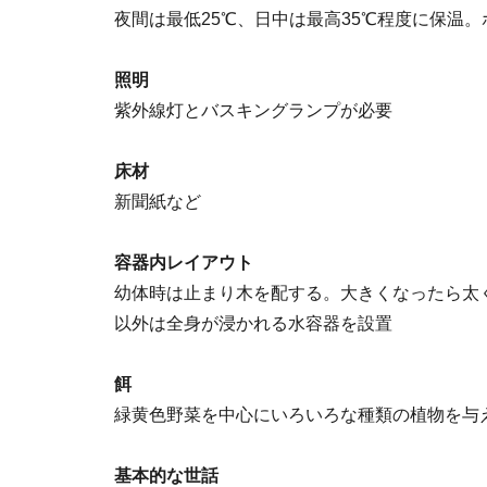
夜間は最低25℃、日中は最高35℃程度に保温。
照明
紫外線灯とバスキングランプが必要
床材
新聞紙など
容器内レイアウト
幼体時は止まり木を配する。大きくなったら太
以外は全身が浸かれる水容器を設置
餌
緑黄色野菜を中心にいろいろな種類の植物を与
基本的な世話