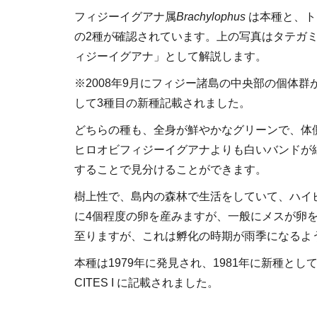
フィジーイグアナ属
Brachylophus
は本種と、ト
の2種が確認されています。上の写真はタテガ
ィジーイグアナ」として解説します。
※2008年9月にフィジー諸島の中央部の個体
して3種目の新種記載されました。
どちらの種も、全身が鮮やかなグリーンで、体
ヒロオビフィジーイグアナよりも白いバンドが
することで見分けることができます。
樹上性で、島内の森林で生活をしていて、ハイ
に4個程度の卵を産みますが、一般にメスが卵
至りますが、これは孵化の時期が雨季になるよ
本種は1979年に発見され、1981年に新種と
CITES I に記載されました。