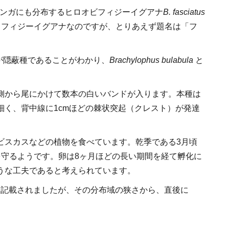
ンガにも分布するヒロオビフィジーイグアナ
B. fasciatus
ミフィジーイグアナなのですが、とりあえず題名は「フ
群が隠蔽種であることがわかり、
Brachylophus bulabula
と
側から尾にかけて数本の白いバンドが入ります。本種は
細く、背中線に1cmほどの棘状突起（クレスト）が発達
ビスカスなどの植物を食べています。乾季である3月頃
を守るようです。卵は8ヶ月ほどの長い期間を経て孵化に
うな工夫であると考えられています。
して記載されましたが、その分布域の狭さから、直後に