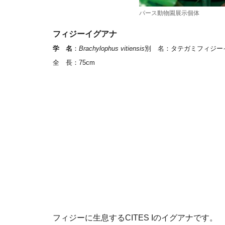
パース動物園展示個体
フィジーイグアナ
学 名
：
Brachylophus vitiensis
別 名
：タテガミフィジー
全 長
：75cm
フィジーに生息するCITES Iのイグアナです。