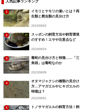
人気記事ランキング
イモリとヤモリの違いとは？両
1
生類と爬虫類の見分け方
2024/09/03
スッポンの飼育方法や飼育環境
2
のすすめ！エサや注意点など
2024/09/24
毒蛇の見分け方と特徴……「三
3
角頭」は毒蛇なのか
2022/06/09
オタマジャクシの種類の見分け
4
方…アマガエルやヒキガエルの
特徴は？
2022/06/01
トノサマガエルの飼育方法！飼
5