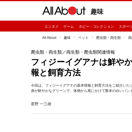
趣味
エンタメ
ゲーム
ホビー・コレクション
スポー
All About
趣味
ペット
爬虫類・両生類
両
爬虫類・両生類
／両生類・爬虫類関連情報
フィジーイグアナは鮮やか
報と飼育方法
今回は、フィジーイグアナの基本情報と飼育方法をご紹介いたしま
身が鮮やかなグリーンで、体側から尾にかけて数本の白いバン
星野 一三雄