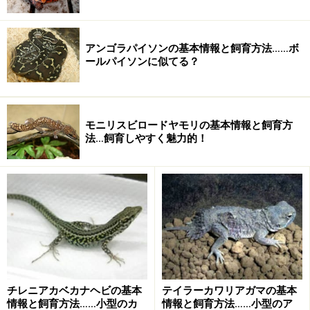
コーンやキングに比較すると神経質なので、ハンドリ
ング等は慎重に行う
アンゴラパイソンの基本情報と飼育方法……ボ
脱皮前はそっとしておく
ールパイソンに似てる？
シェルターは脱皮の時のとっかかりになるようなザラ
ザラした素材
など※飼育等の基本情報は海外サイトおよび「クリーパ
モニリスビロードヤモリの基本情報と飼育方
ー No9. 2001（クリーパー社）」を参考にしました。
法…飼育しやすく魅力的！
＜関連記事＞
両爬の色彩変異 白ヘビ様
from All About
＜おすすめINDEX＞
ヘビのコミュニティサイト
from All About
ヘビ
from All About
チレニアカベカナヘビの基本
テイラーカワリアガマの基本
情報と飼育方法……小型のカ
情報と飼育方法……小型のア