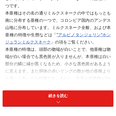
つです。
本亜種はその名の通りミルクスネークの中ではもっとも
南に分布する亜種の一つで、コロンビア国内のアンデス
山地に分布しています。ミルクスネーク全般、および本
亜種の特徴や生態などは「
"アルビノタンジェリン"ホン
ジュランミルクスネーク
」の項をご覧ください。
本亜種の特徴は、頭部の吻端が白いことで、他亜種は吻
端が白い場合でも黒色斑が入りませんが、本亜種は白い
部分の鱗に縁が黒くなるため、小さな黒色斑があるよう
に見えます。また胴体の赤いリングの数が他の亜種より
も著しく多いのも特徴です。さらに、全長も他亜種が1m
前後であるのに対して1.5m近くになる大型の亜種である
ことも知られています。
続きを読む
赤っ恥をかかない程度の知識
ミルクスネークの南米産亜種の一つ