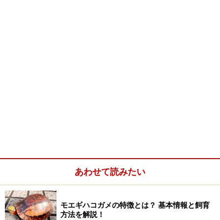
赤いリングが多い
亜種の中では大きくなるグループで1.5mほどになる
野生での生態はよくわかっていない
飼育の基本情報
飼育容器フタがしっかりとできるプラケ
ース。高さの低いフラットプラケでも可。大きさはよく
言われるようにヘビがとぐろを巻いたときの３倍程度以
上の床面積があればよい。温度特に保温の必要はない
が、消化不良をふせぐためフィルムヒーターをケースの
下に敷くと良い。繁殖を考えるのならば冬期に12℃程度
で２～３ヶ月くらいクーリング。照明特に必要なし床材
ウッドシェイブなど。新聞紙やクッキングペーパーでも
あわせて読みたい
良い。水などをこぼした後はすぐに交換する容器内レイ
アウト体全体が浸かるような水容器とシェルターを設置
する。餌大きさに合わせたマウス。冷凍を解凍したもの
モエギハコガメの特徴とは？ 基本情報と飼育
でよい。基本的な世話いわゆるナミヘビの飼育方法
方法を解説！