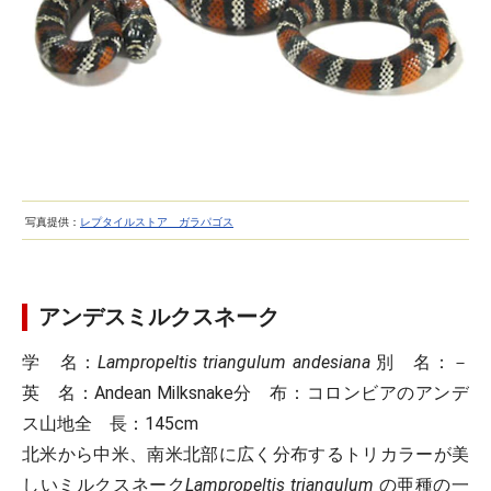
写真提供：
レプタイルストア ガラパゴス
アンデスミルクスネーク
学 名
：
Lampropeltis triangulum andesiana
別 名
：－
英 名
：Andean Milksnake
分 布
：コロンビアのアンデ
ス山地
全 長
：145cm
北米から中米、南米北部に広く分布するトリカラーが美
しいミルクスネーク
Lampropeltis triangulum
の亜種の一