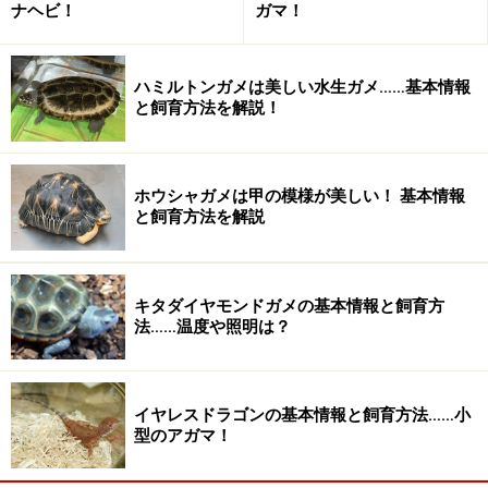
Terra Herps.では図鑑作りへのあなたの参加を待っていま
ナヘビ！
ガマ！
す！
自分の持っているアンデスミルクスネークに関する
ハミルトンガメは美しい水生ガメ……基本情報
情報を書きたい！
と飼育方法を解説！
星野の情報はココが間違っている！
みなさんが提供した情報や意見を読みたい！
ホウシャガメは甲の模様が美しい！ 基本情報
と飼育方法を解説
そんなあなたは
ココ
をクリック！
※記事内容は執筆時点のものです。最新の内容をご確認くださ
い。
キタダイヤモンドガメの基本情報と飼育方
※ペットは、種類や体格（体重、サイズ、成長）などにより個体
法……温度や照明は？
差があります。記事内容は全ての個体へ一様に当てはまるわけで
はありません。
イヤレスドラゴンの基本情報と飼育方法……小
【編集部おすすめの購入サイト】
型のアガマ！
Amazonで人気のペット用品をチェック！