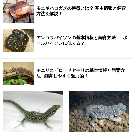
モエギハコガメの特徴とは？ 基本情報と飼育
方法を解説！
その特徴的な姿と手頃な大きさで大変人気があるトカゲ
アンゴラパイソンの基本情報と飼育方法……ボ
ですが、生息地の南アフリカのレッドデータリストによ
ールパイソンに似てる？
って厳重に保護されており、流通することが非常に少な
いトカゲです。そのため外国からの密猟者が多く、外国
人が逮捕されるというニュースをよく聞きます。
モニリスビロードヤモリの基本情報と飼育方
本当に魅力的なトカゲですが、これまた値段が...
法…飼育しやすく魅力的！
アルマジロトカゲの飼育方法
飼育容器
できれば90cmクラス以上の容器で床面積がなるべく広い