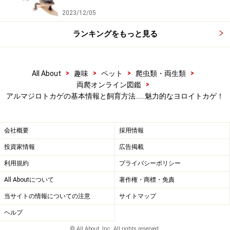
差があります。記事内容は全ての個体へ一様に当てはまるわけで
2023/12/05
はありません。
ランキングをもっと見る
【編集部おすすめの購入サイト】
>
>
>
>
All About
趣味
ペット
爬虫類・両生類
Amazonで人気のペット用品をチェック！
>
両爬オンライン図鑑
アルマジロトカゲの基本情報と飼育方法……魅力的なヨロイトカゲ！
楽天市場で人気のペット用品をチェック！
会社概要
採用情報
投資家情報
広告掲載
利用規約
プライバシーポリシー
All Aboutについて
著作権・商標・免責
当サイトの情報についての注意
サイトマップ
ヘルプ
© All About, Inc. All rights reserved.