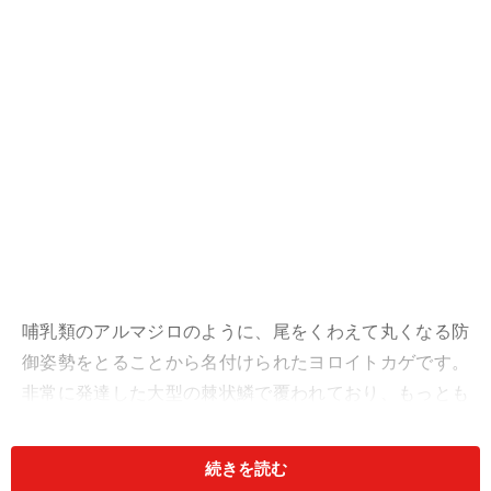
哺乳類のアルマジロのように、尾をくわえて丸くなる防
御姿勢をとることから名付けられたヨロイトカゲです。
非常に発達した大型の棘状鱗で覆われており、もっとも
ヨロイトカゲらしいヨロイトカゲといえるでしょう。
体色は背面が汚黄色から灰褐色であり、不規則な暗色の
続きを読む
横帯が数本入ることもあります。また腹面は黄色で暗褐