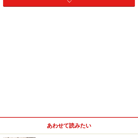
色の不規則斑があり、上あごが黒色になることも特徴で
す。
やや乾燥した岩場などに生息し、岩の割れ目を住みかに
して生活をしています。またそういった場所で、おそら
く家族としての集団で生活をしていることも知られてい
ます。他のヨロイトカゲと同じように昼行性で、昆虫な
どを食べる動物食性です。
胎生で、夏の終わりに仔を1～2匹出産します。寿命は長
く25年以上と思われます。
あわせて読みたい