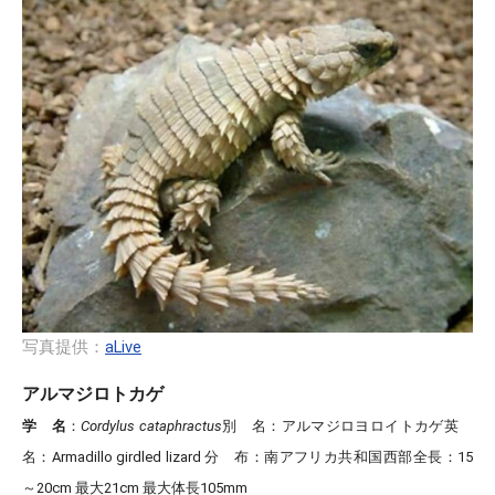
写真提供：
aLive
アルマジロトカゲ
学 名
：
Cordylus cataphractus
別 名
：アルマジロヨロイトカゲ
英
名
：Armadillo girdled lizard
分 布
：南アフリカ共和国西部
全長
：15
～20cm 最大21cm 最大体長105mm