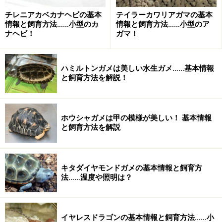
もの。
チレニアカベカナヘビの基本
テイラーカワリアガマの基本
情報と飼育方法……小型のカ
情報と飼育方法……小型のア
温度
ナヘビ！
ガマ！
基本は25℃程度。ホットスポット下は40℃以上、ただし
ケージが広い場合は50℃程度にしてケージ内に温度勾配
ハミルトンガメは美しい水生ガメ……基本情報
を作る。夜間はすべての保温は止める。
と飼育方法を解説！
照明
メタハラや強い紫外線を多く含む爬虫類用の紫外線灯が
ホウシャガメは甲の模様が美しい！ 基本情報
と飼育方法を解説
必要。バスキングランプも必須。できれば直射日光で日
光浴をさせる。
キタダイヤモンドガメの基本情報と飼育方
床材
法……温度や照明は？
砂を浅めに敷くが、海外のサイトなどを見るとザラザラ
した素材のタイルを床に敷いているだけのものも見られ
る。
イヤレスドラゴンの基本情報と飼育方法……小