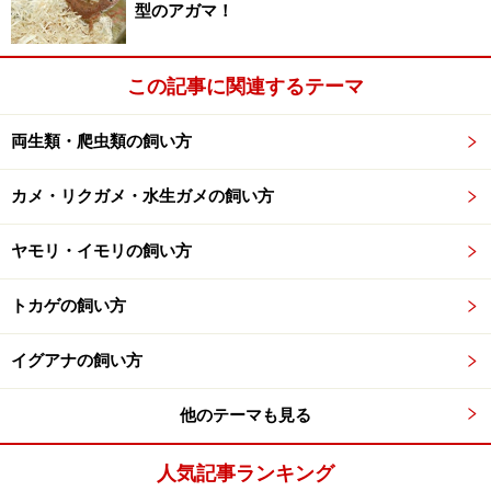
型のアガマ！
容器内レイアウト
岩の割れ目をイメージした狭いシェルターが必須。流木
この記事に関連するテーマ
やブロックなどでレイアウトしてバスキングスポットに
する。小さめで倒れない水入れも必要。
両生類・爬虫類の飼い方
餌
カメ・リクガメ・水生ガメの飼い方
昆虫食性
ヤモリ・イモリの飼い方
基本的な世話
トカゲの飼い方
乾燥系トカゲの飼育に準ずる
毎朝霧吹きを行う
イグアナの飼い方
他の小型のヨロイトカゲほどは乾燥を好まないよう
他のテーマも見る
なので、乾燥のさせすぎに注意する
人気記事ランキング
※「飼育の基本情報」は「爬虫・両生類ビジュアルガイ