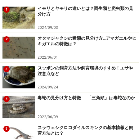
ド トカゲ２（誠文堂新光社）」および海外サイトを参考
イモリとヤモリの違いとは？両生類と爬虫類の見
1
にしました。
分け方
2024/09/03
【関連記事】
オタマジャクシの種類の見分け方…アマガエルやヒ
2
カイザリングスキンクヤモリの基本情報と飼育方法
キガエルの特徴は？
スラウェシクロコダイルスキンクの基本情報と飼育
2022/06/01
方法とは
スッポンの飼育方法や飼育環境のすすめ！エサや
3
サンドフィッシュの基本的な知識と飼い方！
注意点など
フェルナンデススキンク！爬虫類・トカゲの基本的
2024/09/24
な知識と飼い方
毒蛇の見分け方と特徴……「三角頭」は毒蛇なのか
キタアオジタトカゲ！爬虫類・トカゲの基本的な知
4
識と飼育方法
2022/06/09
※記事内容は執筆時点のものです。最新の内容をご確認くださ
スラウェシクロコダイルスキンクの基本情報と飼
5
い。
育方法とは？
※ペットは、種類や体格（体重、サイズ、成長）などにより個体