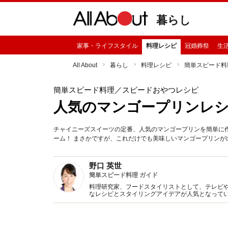
暮らし
家事・ライフスタイル
料理レシピ
冠婚葬祭
生
All About
暮らし
料理レシピ
簡単スピード料
簡単スピード料理
／スピードおやつレシピ
人気のマンゴープリンレ
チャイニーズスイーツの定番、人気のマンゴープリンを簡単に
ーム！ まさかですが、これだけでも美味しいマンゴープリンが
野口 英世
簡単スピード料理 ガイド
料理研究家、フードスタイリストとして、テレビ
なレシピとスタイリングアイデアが人気となってい
由がある」（共に誠文堂新光社）など。