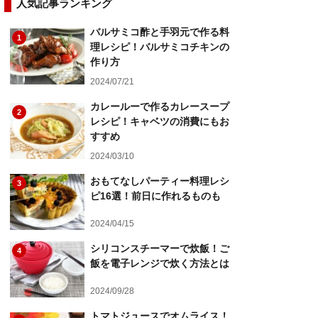
人気記事ランキング
バルサミコ酢と手羽元で作る料
1
理レシピ！バルサミコチキンの
作り方
2024/07/21
カレールーで作るカレースープ
2
レシピ！キャベツの消費にもお
すすめ
2024/03/10
おもてなしパーティー料理レシ
3
ピ16選！前日に作れるものも
2024/04/15
シリコンスチーマーで炊飯！ご
4
飯を電子レンジで炊く方法とは
2024/09/28
トマトジュースでオムライス！