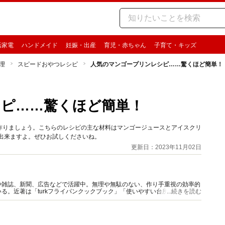
活家電
ハンドメイド
妊娠・出産
育児・赤ちゃん
子育て・キッズ
理
スピードおやつレシピ
人気のマンゴープリンレシピ……驚くほど簡単！
シピ……驚くほど簡単！
作りましょう。こちらのレシピの主な材料はマンゴージュースとアイスクリ
出来ますよ。ぜひお試しくださいね。
更新日：2023年11月02日
や雑誌、新聞、広告などで活躍中。無理や無駄のない、作り手重視の効率的
る。近著は「turkフライパンクックブック」「使いやすい台所道具には理
...続きを読む