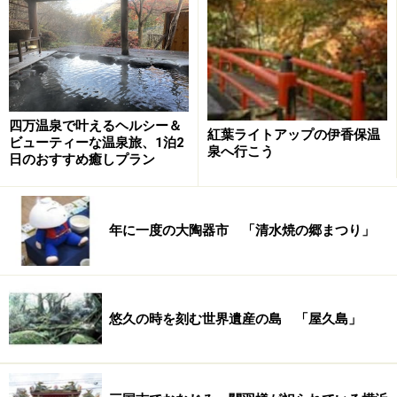
四万温泉で叶えるヘルシー＆
紅葉ライトアップの伊香保温
ビューティーな温泉旅、1泊2
泉へ行こう
日のおすすめ癒しプラン
年に一度の大陶器市 「清水焼の郷まつり」
悠久の時を刻む世界遺産の島 「屋久島」