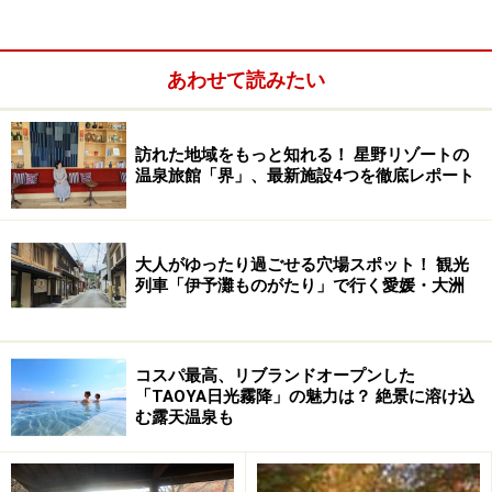
あわせて読みたい
訪れた地域をもっと知れる！ 星野リゾートの
温泉旅館「界」、最新施設4つを徹底レポート
大人がゆったり過ごせる穴場スポット！ 観光
列車「伊予灘ものがたり」で行く愛媛・大洲
コスパ最高、リブランドオープンした
「TAOYA日光霧降」の魅力は？ 絶景に溶け込
む露天温泉も