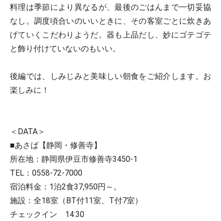
料理は季節により異なるが、最後のごはんまで一切妥協
なし。調度頃合いのいいときに、その客室ごとに炊きあ
げていくこだわりようだ。器も上品だし、妙にゴテゴテ
と飾り付けていないのもいい。
後編では、しみじみと美味しい朝食をご紹介します。お
楽しみに！
＜DATA＞
■あさば【静岡・修善寺】
所在地：静岡県伊豆市修善寺3450-1
TEL：0558-72-7000
宿泊料金：1泊2食37,950円～。
施設：全18室（BT付11室、T付7室）
チェックイン 14:30