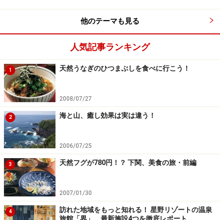
他のテーマも見る
人気記事ランキング
天然うなぎのひつまぶしを食べに行こう！
1
2008/07/27
海と山、癒し効果は実は違う！
2
2006/07/25
天然フグが780円！？ 下関、美食の旅・前編
3
2007/01/30
訪れた地域をもっと知れる！ 星野リゾートの温泉
4
旅館「界」、最新施設4つを徹底レポート