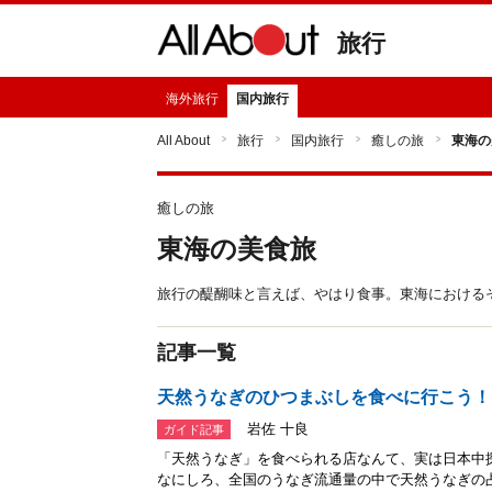
旅行
海外旅行
国内旅行
All About
旅行
国内旅行
癒しの旅
東海の
癒しの旅
東海の美食旅
旅行の醍醐味と言えば、やはり食事。東海における
記事一覧
天然うなぎのひつまぶしを食べに行こう！
岩佐 十良
ガイド記事
「天然うなぎ」を食べられる店なんて、実は日本中
なにしろ、全国のうなぎ流通量の中で天然うなぎの