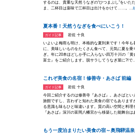
するのは、貴重な天然うなぎの“ひつまぶし”をいた
ま、二杯目は薬味で三杯目は出汁をかけて……。...
夏本番！天然うなぎを食べにいこう！
岩佐 十良
ガイド記事
いよいよ梅雨も明け、本格的な夏到来です！今年も
に、美味しいものをたくさん食べて、元気に夏を乗
ぎ。年に20本ほどしか手に入らない四万十川の「
富士』をご紹介します。脱サラしてうなぎ屋に?!で..
これぞ美食の名宿！修善寺・あさば 前編
岩佐 十良
ガイド記事
今回ご紹介するのは修善寺『あさば』。あさばとい
旅館ですし、言わずと知れた美食の宿でもあります
る意識も味もひと味違います。質の高い空間と料理
『あさば』深川の富岡八幡宮から移築した能舞台はあさ
もう一度泊まりたい美食の宿～奥飛騨温泉