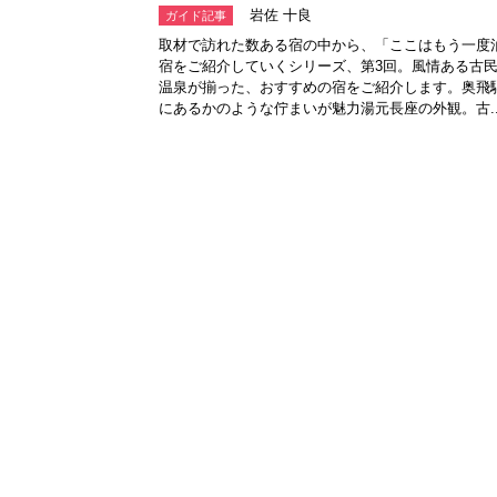
岩佐 十良
ガイド記事
取材で訪れた数ある宿の中から、「ここはもう一度
宿をご紹介していくシリーズ、第3回。風情ある古
温泉が揃った、おすすめの宿をご紹介します。奥飛
にあるかのような佇まいが魅力湯元長座の外観。古..