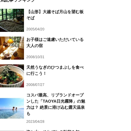
【山形】大越そば月山を望む板
そば
2005/04/20
お子様はご遠慮いただいている
大人の宿
2008/10/31
天然うなぎのひつまぶしを食べ
に行こう！
2008/07/27
コスパ最高、リブランドオープ
ンした「TAOYA日光霧降」の魅
力は？ 絶景に溶け込む露天温泉
も
2023/04/28