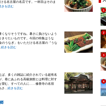
だける名古屋の名店です。一杯目はそのま
続きを読む
1
2
暑くなりそうですね。暑さに負けないよう
りきりたいものです。今回の特集はうな
黄金のうなぎ」をいただける名古屋の『うな
.
続きを読む
3
えば、多くの雑誌に紹介されている超有名
が、巷にあふれる高級旅館とは料理に対す
4
を望む、すべての人に……修善寺の名宿
...
続きを読む
郷