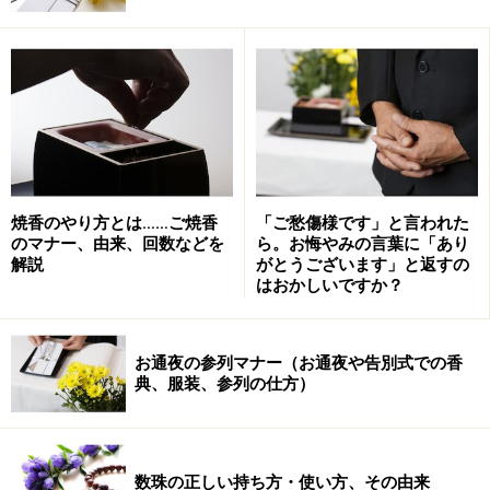
立派な祭壇も、あっと驚くような演出も、プロの司会者の言
葉でさえ、故人を思う素直な言葉にはかないません。
お葬式で感動したことはありますか？近年、地域社会で
行う葬儀から葬儀社主導の葬儀へと変化していくにした
がって、葬儀社にサービス業としての役割が求められる
焼香のやり方とは……ご焼香
「ご愁傷様です」と言われた
ようになり、各社趣向を凝らした葬儀を提供できるよう
のマナー、由来、回数などを
ら。お悔やみの言葉に「あり
に努力している様子が伺えます。
解説
がとうございます」と返すの
はおかしいですか？
「どんなところに感動しましたか？」という問いに対し
ては、このような意見があります。
お通夜の参列マナー（お通夜や告別式での香
典、服装、参列の仕方）
家族の歴史が写真で映し出され、胸に迫るものがあ
った。
数珠の正しい持ち方・使い方、その由来
故人が好きだったジャズが流されていた。