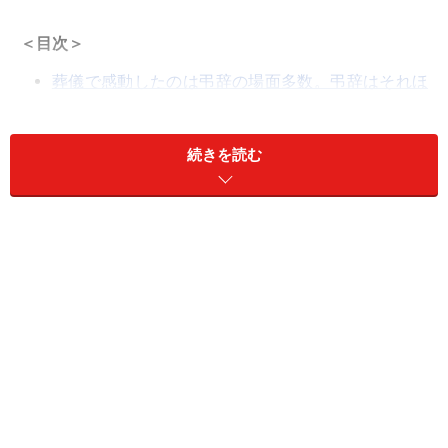
＜目次＞
葬儀で感動したのは弔辞の場面多数。弔辞はそれほ
ど重要な別れの言葉
弔辞を頼まれたら断らない。遺族の気持ちに応えま
続きを読む
しょう
心に残る弔辞の書き方や順序を例文付きで分かりす
く解説
弔辞に使用する封筒や紙はどれを選べばいい？