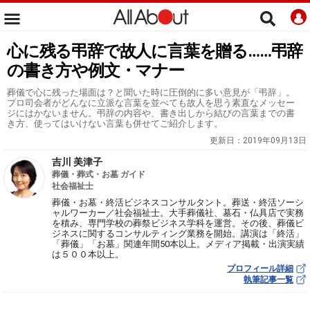
心に残る弔辞で故人に言葉を贈る……弔辞
の書き方や例文・マナー
葬儀で心に残った場面は？と聞いた時に圧倒的に多い意見が「弔辞」。
プロ司会者がどんなに立派な言葉を並べても故人を思う素直なメッセー
ジにはかないません。弔辞の内容や、書き出しから結びの言葉までの書
き方、使ってはいけない言葉も併せてご紹介します。
更新日：
2019年09月13日
吉川 美津子
葬儀・葬式・お墓 ガイド
社会福祉士
葬儀・お墓・終活ビジネスコンサルタント。葬送・終活ソーシ
ャルワーカー／社会福祉士。大手葬儀社、墓石・仏具店で実務
を積み、専門学校の葬祭ビジネス学科を運営。その後、葬儀ビ
ジネスに関するコンサルティング業務を開始。講演は「終活」
「葬儀」「お墓」関連年間50本以上。メディア掲載・出演実績
は５００本以上。
プロフィール詳細
執筆記事一覧