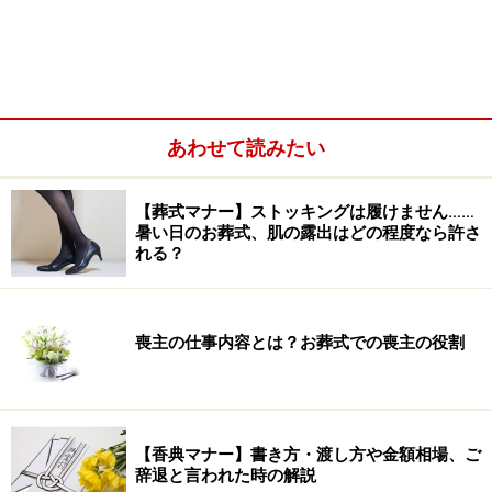
弔辞に使ってはいけないNGワードは？忌み言葉と個
あわせて読みたい
人の宗教に配慮を
心に残る弔辞として有名な「真っ白な弔辞」
【葬式マナー】ストッキングは履けません……
暑い日のお葬式、肌の露出はどの程度なら許さ
れる？
葬儀で感動したのは弔辞の場面多数。弔辞
はそれほど重要な別れの言葉
喪主の仕事内容とは？お葬式での喪主の役割
【香典マナー】書き方・渡し方や金額相場、ご
辞退と言われた時の解説