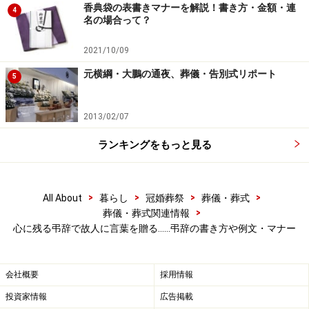
香典袋の表書きマナーを解説！書き方・金額・連
4
名の場合って？
弔辞を頼まれたら断らない。遺族の気持ち
2021/10/09
に応えましょう
元横綱・大鵬の通夜、葬儀・告別式リポート
5
2013/02/07
ランキングをもっと見る
基本的には白い紙に書くことが一般的ですが、故人への思い
を表現するひとつの手段として、その人らしい便せんや用紙
>
>
>
>
All About
暮らし
冠婚葬祭
葬儀・葬式
を選んで使用する人もいます。
>
葬儀・葬式関連情報
心に残る弔辞で故人に言葉を贈る……弔辞の書き方や例文・マナー
弔辞者を選ぶとき、遺族や関係者は「この人にお願いし
たい！」とよくよく考えて依頼するものです。「人前で
会社概要
採用情報
話すのは得意ではないから。」「文章が下手だから。」
投資家情報
広告掲載