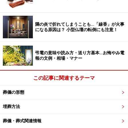
僧侶や牧師（神父）のお話。
故人が好きだった歌を参列者全員で歌ったこと。
隣の炎で折れてしまうことも…「線香」が火事
生前の思い出を映像や写真で参列者に見せていた。
になる原因は？ 小型仏壇の転倒にも注意！
などがありますが、断トツで多い意見は、
「故人を送る
弔電の意味や読み方・送り方基本…お悔やみ電
友人、家族の言葉」
。つまり「弔辞」に感動する人が圧
報の文例・相場・マナー
倒的に多いのです。
この記事に関連するテーマ
どんなに素晴らしい司会のプロでも、故人を思う残され
た人たちの生の声にはかないません。
葬儀の形態
たとえば、
埋葬方法
遺族のお別れの言葉を聞いて、故人の思い出など目
葬儀・葬式関連情報
に浮かんで涙をさそった。