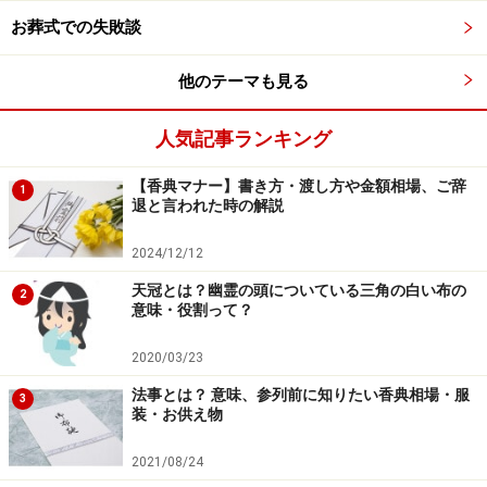
弔辞などで個人の人柄や功績が紹介されるところ。
お葬式での失敗談
紙に書かれたものではなく、生の言葉で弔辞をなさ
他のテーマも見る
った方がいて、歌まで歌いとても感動しました。
故人の思い出などを家族、友人が話してくれる場面。
人気記事ランキング
などの意見があります。
【香典マナー】書き方・渡し方や金額相場、ご辞
1
退と言われた時の解説
しかし一方で、形式的だというイメージも拭いきれない
「弔辞」。故人の略歴を紹介し、美辞麗句で賛辞、最後
2024/12/12
はおきまりの文句で送る……、そんな味気ない弔辞がある
天冠とは？幽霊の頭についている三角の白い布の
2
意味・役割って？
のも現実。涙を誘うような演出をする必要はありません
が、故人と関係が深かった人が弔辞を捧げるわけですか
2020/03/23
ら、その人らしい言葉で見送ってあげてほしいもので
法事とは？ 意味、参列前に知りたい香典相場・服
3
す。
装・お供え物
2021/08/24
では、弔辞を頼まれたらどうしたら良いでしょうか。