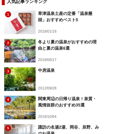
人気記事ランキング
草津温泉土産の定番「温泉饅
1
頭」おすすめベスト5
2018/01/18
冬より夏の温泉がおすすめの理
2
由と夏の温泉6選
2018/08/17
中房温泉
3
2012/09/28
関東周辺の日帰り温泉！泉質・
4
風情抜群のおすすめ35選
2019/10/04
諏訪の名湯2湯、岡谷、辰野、み
5
のわ温泉