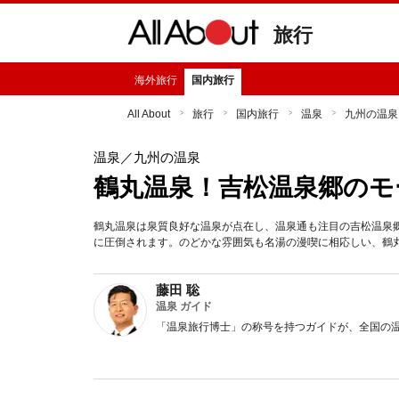
旅行
海外旅行
国内旅行
All About
旅行
国内旅行
温泉
九州の温泉
温泉
／九州の温泉
鶴丸温泉！吉松温泉郷のモ
鶴丸温泉は泉質良好な温泉が点在し、温泉通も注目の吉松温泉
に圧倒されます。のどかな雰囲気も名湯の漫喫に相応しい、鶴
藤田 聡
温泉 ガイド
「温泉旅行博士」の称号を持つガイドが、全国の