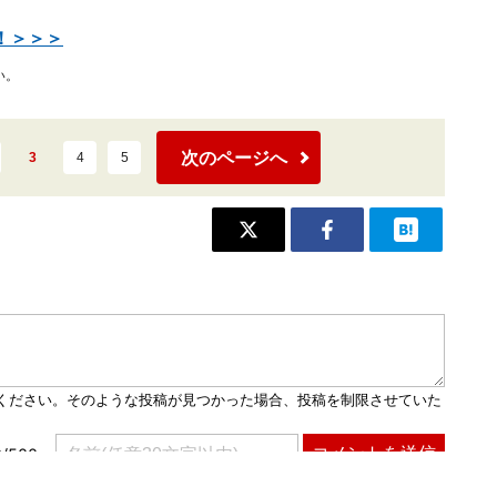
！＞＞＞
い。
次のページへ
3
4
5