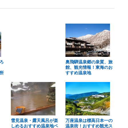
ろ
奥飛騨温泉郷の泉質、旅
館、観光情報！東海のお
所
すすめ温泉地
雪見温泉・露天風呂が楽
万座温泉は標高日本一の
しめるおすすめ温泉地ベ
温泉街！おすすめ観光ス