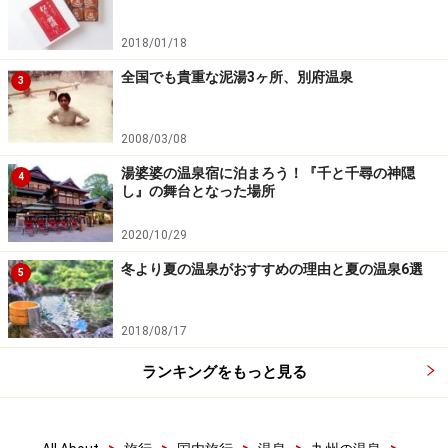
2018/01/18
全国でも貴重な泥湯3ヶ所、別府温泉
3
2008/03/08
湯婆婆の温泉宿に泊まろう！『千と千尋の神隠
4
し』の舞台となった場所
2020/10/29
冬より夏の温泉がおすすめの理由と夏の温泉6選
5
2018/08/17
ランキングをもっと見る
>
>
>
>
>