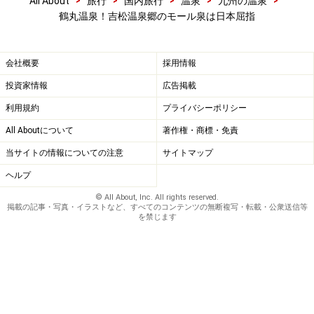
All About
旅行
国内旅行
温泉
九州の温泉
鶴丸温泉！吉松温泉郷のモール泉は日本屈指
会社概要
採用情報
投資家情報
広告掲載
利用規約
プライバシーポリシー
All Aboutについて
著作権・商標・免責
当サイトの情報についての注意
サイトマップ
ヘルプ
© All About, Inc. All rights reserved.
掲載の記事・写真・イラストなど、すべてのコンテンツの無断複写・転載・公衆送信等
を禁じます