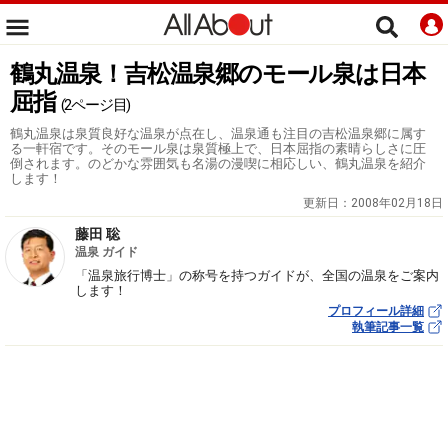
鶴丸温泉！吉松温泉郷のモール泉は日本
屈指
(2ページ目)
鶴丸温泉は泉質良好な温泉が点在し、温泉通も注目の吉松温泉郷に属す
る一軒宿です。そのモール泉は泉質極上で、日本屈指の素晴らしさに圧
倒されます。のどかな雰囲気も名湯の漫喫に相応しい、鶴丸温泉を紹介
します！
更新日：
2008年02月18日
藤田 聡
温泉 ガイド
「温泉旅行博士」の称号を持つガイドが、全国の温泉をご案内
します！
プロフィール詳細
執筆記事一覧