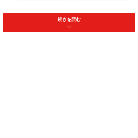
続きを読む
宿から至近距離にホタルが生息。志賀高原の自然環
境に改めて感動！(熊の湯・ほたる温泉にて)
熊の湯温泉熊の湯ホテルは、昔からの名湯です。硯
川温泉も古くからの温泉。その他の宿は、平床大噴
泉が開発されてからの温泉で、当初は熊の湯温泉と
総称されていましたが、近年ほたる温泉という名前
になりました。熊の湯・硯川地区という地区の名称
から、熊の湯・ほたる温泉と表記されることも多い
ようです。