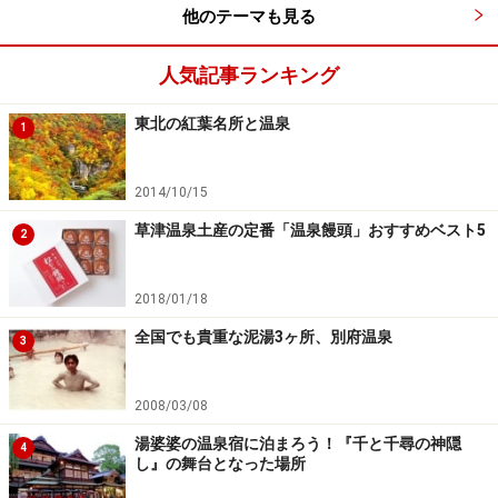
他のテーマも見る
かったのですが、昨年、久しぶりに宿泊した所、美
しい中庭に源泉があることを知りました。
人気記事ランキング
その中庭はレストランに面しているので、夕食と朝
東北の紅葉名所と温泉
1
食の二回は、宿泊者の誰でも源泉を眺めることが出
来ます。さらに、偶然ですが客室も中庭側だったの
2014/10/15
で、滞在中常に源泉を眺めながら過ごしました。
草津温泉土産の定番「温泉饅頭」おすすめベスト5
2
源泉自体はマンホールのような形状ですが、その横
2018/01/18
に「熊の湯源泉」と書かれた木製の看板が設置され
ていて、源泉の存在をアピールしています。その立
全国でも貴重な泥湯3ヶ所、別府温泉
3
派な看板を見て、この宿が源泉を大切にする気持ち
が伝わって来るように思い、温泉好きとして非常に
2008/03/08
嬉しく思いました。
湯婆婆の温泉宿に泊まろう！『千と千尋の神隠
4
し』の舞台となった場所
「源泉掛け流し」という言葉が流行している通り、