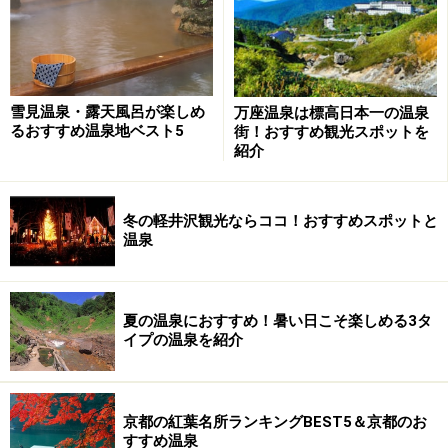
必要と思います。
熊の湯・ほたる温泉では、それとは別に、宿の近く
でホタルが観賞出来ます。宿の明かりや、街灯が届
雪見温泉・露天風呂が楽しめ
万座温泉は標高日本一の温泉
るおすすめ温泉地ベスト5
街！おすすめ観光スポットを
くような至近距離ですので、夕食後に、散策気分で
紹介
ホタル観賞出来るのは、有難い限りです。
6月中旬に泊まったのですが、夜はまだ大変な冷え
冬の軽井沢観光ならココ！おすすめスポットと
温泉
込み。寒がりのガイドは浴衣と羽織の上に、コート
を着て行きました。それでも、長時間ホタルを探し
ていたら、体が完全に冷え切ってしまい、急いで宿
夏の温泉におすすめ！暑い日こそ楽しめる3タ
に帰って温泉に浸かる程、寒かったのです。そんな
イプの温泉を紹介
中でも、数匹のホタルが光輝いていて「まさに、ほ
たる温泉！」と感激しました。
京都の紅葉名所ランキングBEST5＆京都のお
すすめ温泉
寒い中ではホタルは飛びませんので、6月中旬は草