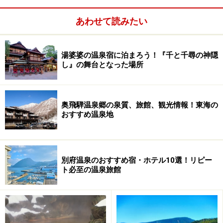
あわせて読みたい
湯婆婆の温泉宿に泊まろう！『千と千尋の神隠
し』の舞台となった場所
奥飛騨温泉郷の泉質、旅館、観光情報！東海の
おすすめ温泉地
別府温泉のおすすめ宿・ホテル10選！リピー
志賀高原でホタルといえば、日本最高所のゲンジ蛍
ト必至の温泉旅館
の生息地として知られる、石の湯が有名です。しか
し、熊の湯・ほたる温泉から徒歩で行くには、少し
距離があります。また、一応山岳地帯ですから、真
っ暗になってから歩くのは、下見など周到な準備が