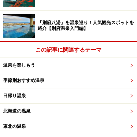
むらの中で光っているだけでした。志賀高原のホタ
ルは6月から8月まで長期間見られることで知られて
「別府八湯」を温泉巡り！人気観光スポットを
います。しかし、一番の見頃は、7月中旬から8月中
紹介【別府温泉入門編】
旬までとのことですので、夏休みこそ最適なシーズ
ンになります！
この記事に関連するテーマ
温泉を楽しもう
熊の湯温泉の源泉を持つ名湯の宿、熊の
湯ホテル
季節別おすすめ温泉
日帰り温泉
熊の湯ホテルの美しい中庭。その中央に、名湯熊の
湯温泉の自家源泉がある。(熊の湯ホテル レストラ
北海道の温泉
ンからの眺望)
熊の湯ホテルは、名湯熊の湯温泉の源泉を所有する
東北の温泉
老舗宿です。昔スキー目的で宿泊した時は気付かな