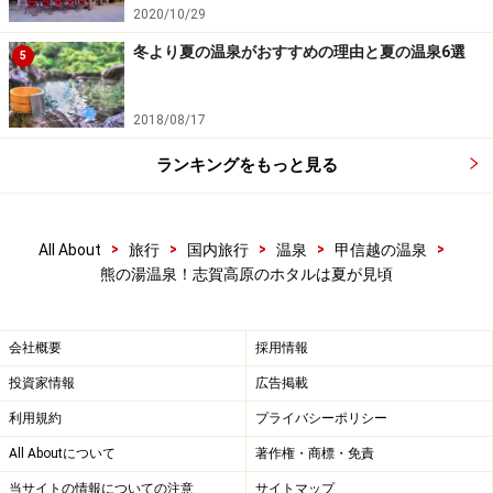
2020/10/29
温泉で大切なのは源泉です。源泉を目的に宿に泊ま
る温泉好きにとって、宿が源泉を大切にしていると
冬より夏の温泉がおすすめの理由と夏の温泉6選
5
分かることは、自分の目的を尊重されている事にも
なります。つまり、温泉好きにとって源泉を大切に
2018/08/17
する宿とは、お客様を大切にする宿に他ならないと
ランキングをもっと見る
感じるのです。
熊の湯ホテルの源泉の看板を見て、私はこの宿こ
>
>
>
>
>
All About
旅行
国内旅行
温泉
甲信越の温泉
そ、本当の温泉好きが愛用すべき宿に違いないと確
熊の湯温泉！志賀高原のホタルは夏が見頃
信しました。よって昨年に引き続き、今年も泊まり
に来たのでした。
会社概要
採用情報
投資家情報
広告掲載
→次ページでは、名湯の源泉を存分に堪能出来る、
利用規約
プライバシーポリシー
熊の湯ホテルの浴室を紹介します！＞＞＞
All Aboutについて
著作権・商標・免責
※記事内容は執筆時点のものです。最新の内容をご確認くださ
当サイトの情報についての注意
サイトマップ