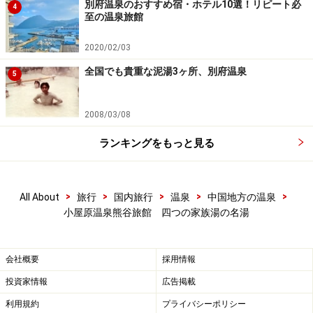
別府温泉のおすすめ宿・ホテル10選！リピート必
4
至の温泉旅館
2020/02/03
全国でも貴重な泥湯3ヶ所、別府温泉
5
2008/03/08
ランキングをもっと見る
>
>
>
>
>
All About
旅行
国内旅行
温泉
中国地方の温泉
小屋原温泉熊谷旅館 四つの家族湯の名湯
会社概要
採用情報
投資家情報
広告掲載
利用規約
プライバシーポリシー