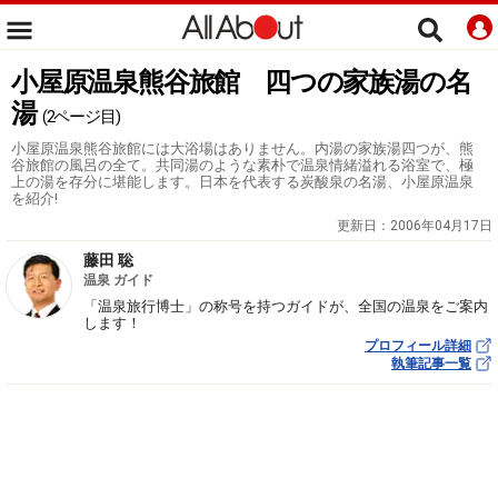
小屋原温泉熊谷旅館 四つの家族湯の名
湯
(2ページ目)
小屋原温泉熊谷旅館には大浴場はありません。内湯の家族湯四つが、熊
谷旅館の風呂の全て。共同湯のような素朴で温泉情緒溢れる浴室で、極
上の湯を存分に堪能します。日本を代表する炭酸泉の名湯、小屋原温泉
を紹介!
更新日：
2006年04月17日
藤田 聡
温泉 ガイド
「温泉旅行博士」の称号を持つガイドが、全国の温泉をご案内
します！
プロフィール詳細
執筆記事一覧