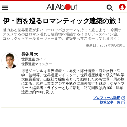
伊・西を巡るロマンティック建築の旅！
魅力ある世界遺産が多いヨーロッパはテーマを持って旅しよう！ 今回オ
ススメするのはロマン溢れる建築物を堪能するイタリア～スペイン旅。
ゴシックからアールヌーヴォーまで、建築史もマスターしてしまおう！
更新日：
2009年08月20日
長谷川 大
世界遺産 ガイド
世界遺産マイスター
得意ジャンルは世界遺産・世界史・海外情勢・海外旅行・哲
学・芸術等。世界遺産マイスター、世界遺産検定１級文部科学
大臣賞受賞。出版社で編集者として勤務したのち世界一周の旅
に出る。現在は東南アジアを拠点に海外旅行を継続しながらフ
リーの編集者・ライターとして活動。訪問国数は約100、世界
遺産は約250に及ぶ。
プロフィール詳細
執筆記事一覧