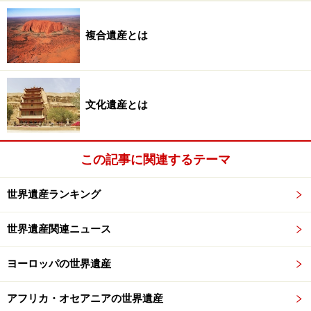
6. グラナダのアルハンブラ、ヘネラリーフェ、アルバ
イシン地区（グラナダ）
複合遺産とは
7. マドリードのエル・エスコリアル修道院とその遺跡
（マドリード）
（フィレンツェ歴史地区、コルドバ歴史地区）
■旅の種類
文化遺産とは
イタリア、スペインを同時に回るツアーは実は多くな
い。オーダーメイドするか、ローマinマドリードoutのチ
この記事に関連するテーマ
ケットを買って自力で移動すれば確実だ。もうひとつオ
ススメしたいのは、バルセロナから豪華客船で巡るロー
世界遺産ランキング
マへのクルーズ。これについては最後に簡単に紹介す
る。
世界遺産関連ニュース
ロマンティック建築ルートのテーマとお楽
ヨーロッパの世界遺産
しみ
アフリカ・オセアニアの世界遺産