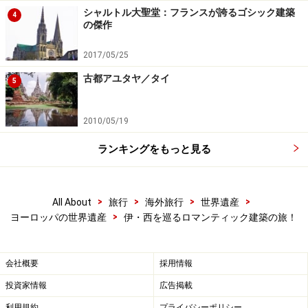
両面の楽しみを存分に味わうというのがこのルートのテ
シャルトル大聖堂：フランスが誇るゴシック建築
4
ーマなのだ！
の傑作
2017/05/25
ロマンティック建築の基礎知識
古都アユタヤ／タイ
5
ヨーロッパの建築史を簡単に解説しておこう。
2010/05/19
ヨーロッパ建築が最初に花開いたのは紀元前後のギリシ
ア・ローマ時代。ローマ帝国の中心ローマはかつてない
ランキングをもっと見る
ほどの繁栄を極めた。ローマ歴史地区にあるフォロ・ロ
マーノがその中心だ。
>
>
>
>
All About
旅行
海外旅行
世界遺産
>
ヨーロッパの世界遺産
伊・西を巡るロマンティック建築の旅！
10世紀末にローマ時代の芸術・文化を再現しようと「ロ
ーマ風の」を意味するロマネスクが起こる。さらに12世
紀からはより光を取り込むゴシックが広まり、骨組み構
会社概要
採用情報
造のトゲトゲしい塔やバラ窓を特徴とする建築物が増え
投資家情報
広告掲載
ていく。
利用規約
プライバシーポリシー