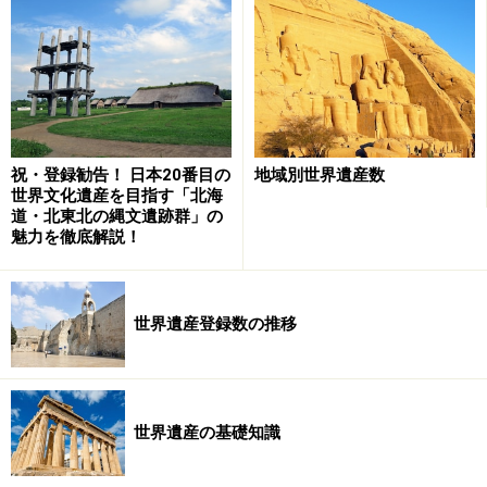
■期間：10日程度～
■予算：30万円程度～
■ベストシーズン：いつでもOK
祝・登録勧告！ 日本20番目の
地域別世界遺産数
■主な世界遺産（拠点となる都市）
世界文化遺産を目指す「北海
道・北東北の縄文遺跡群」の
1. ローマ歴史地区、教皇領とサン・パオロ・フォー
魅力を徹底解説！
リ・レ・ムーラ大聖堂（ローマ）
2. バチカン市国（ローマ）
3. レオナルド・ダ・ヴィンチの「最後の晩餐」がある
世界遺産登録数の推移
サンタ・マリア・デッレ・グラツィエ教会とドメニコ会
修道院（ミラノ）
4. アントニオ・ガウディの作品群（バルセロナ）
5. バルセロナのカタルーニャ音楽堂とサン・パウ病院
世界遺産の基礎知識
（バルセロナ）