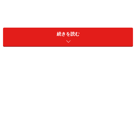
続きを読む
世界遺産を巡るロマンティック建築ルート
世界遺産「アントニオ・ガウディの作品群」に含まれる
バルセロナのカサ・ミラ。地中海をイメージしており、
曲線は波のたゆたいなどを表現している。
今回紹介するルートはこちら。