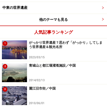
世界遺産「フィレンツェ歴史地区」の象徴サンタ・マリ
中東の世界遺産
ア・デル・フィオーレ大聖堂。ルネサンス期を代表する
他のテーマも見る
建築物ながら、ゴシック建築の技法も用いられている。
ヨーロッパの都市はいずれもとても美しい。その理由は
人気記事ランキング
「歴史」だろう。たとえばローマ。大理石の家々が立ち
並ぶ裏通りを歩いているだけで、中世にタイムスリップ
がっかり世界遺産？思わず「がっかり」してしま
1
う世界遺産＆観光名所
したような感覚が味わえる。そんな通りを見渡すカフェ
のオープンテラスでお茶するだけで、なんてロマンティ
2023/03/15
ック！
青城山と都江堰灌漑施設／中国
2
そんな風にただ街並みを散策し、眺めているだけでも十
2014/02/13
分楽しいのだけれど、それがロマネスクの建物である
か、ゴシックのものであるかわかったら楽しみはさらに
麗江旧市街／中国
3
広がっていく。これらを学問的に解釈するのは難しくて
も、実際建物を見比べてみれば一目瞭然。感性と知性、
2010/06/01