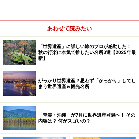
＜イタリア－スペインのロマンティック建築ルートの例
＞
■ローマin→ミラノ→バルセロナ→グラナダ→マドリード
out
あわせて読みたい
時間があれば、ローマとミラノの間にフィレンツェ、
グラナダとマドリードの間にコルドバを入れたい。移動
「世界遺産」に詳しい旅のプロが感動した！
秋の行楽に本気で推したい名所3選【2025年最
については、たとえばミラノ、バルセロナ間も電車移動
新】
できるので、いずれも陸路でも空路でも可能。
がっかり世界遺産？思わず「がっかり」してし
まう世界遺産＆観光名所
「奄美・沖縄」が7月に世界遺産登録へ！ その
内容は？ 何がスゴいの？