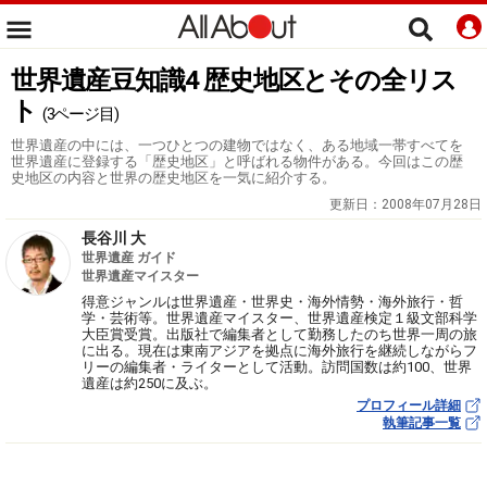
世界遺産豆知識4 歴史地区とその全リス
ト
(3ページ目)
世界遺産の中には、一つひとつの建物ではなく、ある地域一帯すべてを
世界遺産に登録する「歴史地区」と呼ばれる物件がある。今回はこの歴
史地区の内容と世界の歴史地区を一気に紹介する。
更新日：
2008年07月28日
長谷川 大
世界遺産 ガイド
世界遺産マイスター
得意ジャンルは世界遺産・世界史・海外情勢・海外旅行・哲
学・芸術等。世界遺産マイスター、世界遺産検定１級文部科学
大臣賞受賞。出版社で編集者として勤務したのち世界一周の旅
に出る。現在は東南アジアを拠点に海外旅行を継続しながらフ
リーの編集者・ライターとして活動。訪問国数は約100、世界
遺産は約250に及ぶ。
プロフィール詳細
執筆記事一覧