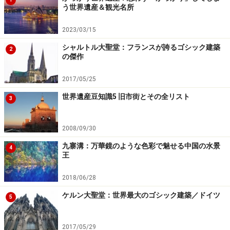
う世界遺産＆観光名所
2023/03/15
シャルトル大聖堂：フランスが誇るゴシック建築
2
の傑作
2017/05/25
世界遺産豆知識5 旧市街とその全リスト
3
2008/09/30
九寨溝：万華鏡のような色彩で魅せる中国の水景
4
王
2018/06/28
ケルン大聖堂：世界最大のゴシック建築／ドイツ
5
2017/05/29