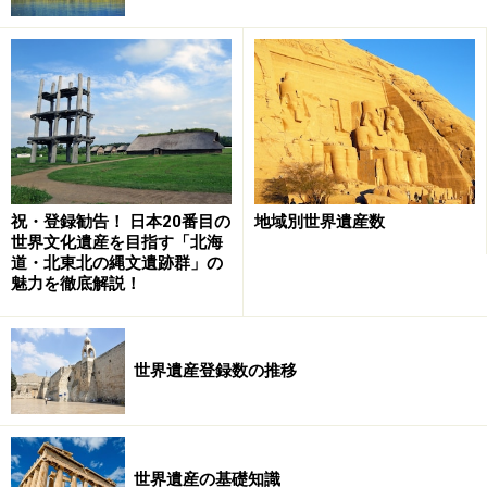
世界遺産暫定リスト記載の物件で、2008年の世界遺産委
員会において世界遺産への登録が期待されている。世界
遺産登録後の観光客ラッシュを避けて、いまのうちに訪
ねてみてはいかが？
祝・登録勧告！ 日本20番目の
地域別世界遺産数
平泉の桜は全国的に有名で、かつては吉野山の千本桜
世界文化遺産を目指す「北海
道・北東北の縄文遺跡群」の
（こちらも世界遺産。見ごろは４月初～中旬）を上回る
魅力を徹底解説！
ほどの規模だったという。桜の見ごろは４月中旬～５月
上旬。桜の前は梅が、桜の後はツツジが見ごろとなる。
世界遺産登録数の推移
また、５月１～５日にかけて「春の藤原まつり」が開催
される。特に５月３日の「源義経公東下り」では、藤原
秀衝が源義経を迎え入れる様子が再現される。
世界遺産の基礎知識