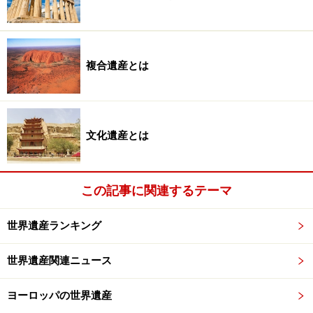
【関連サイト】
関山中尊寺
（中尊寺のオフィシャル・サイト）
複合遺産とは
日光の社寺（栃木県）
文化遺産とは
世界遺産を可憐に彩る日光山輪王寺、三仏堂前の金剛桜。
この記事に関連するテーマ
国指定の特別天然記念物。©日光山輪王寺 ※写真はクリック
で拡大
世界遺産ランキング
この時期の日光はなんといっても桜！ 特に1,500本もの
桜が並ぶ日光街道桜並木は、日本さくらの会選定「日本
世界遺産関連ニュース
のさくらの名所100選」にも選ばれた花見の名所だ。例
年４月中旬から下旬が開花で、うまくいけばＧＷに満開
ヨーロッパの世界遺産