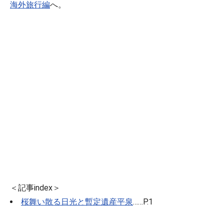
海外旅行編
へ。
＜記事index＞
桜舞い散る日光と暫定遺産平泉
……P.1