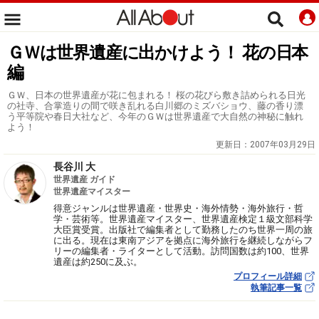
ＧＷは世界遺産に出かけよう！ 花の日本
編
ＧＷ、日本の世界遺産が花に包まれる！ 桜の花びら敷き詰められる日光
の社寺、合掌造りの間で咲き乱れる白川郷のミズバショウ、藤の香り漂
う平等院や春日大社など、今年のＧＷは世界遺産で大自然の神秘に触れ
よう！
更新日：
2007年03月29日
長谷川 大
世界遺産 ガイド
世界遺産マイスター
得意ジャンルは世界遺産・世界史・海外情勢・海外旅行・哲
学・芸術等。世界遺産マイスター、世界遺産検定１級文部科学
大臣賞受賞。出版社で編集者として勤務したのち世界一周の旅
に出る。現在は東南アジアを拠点に海外旅行を継続しながらフ
リーの編集者・ライターとして活動。訪問国数は約100、世界
遺産は約250に及ぶ。
プロフィール詳細
執筆記事一覧