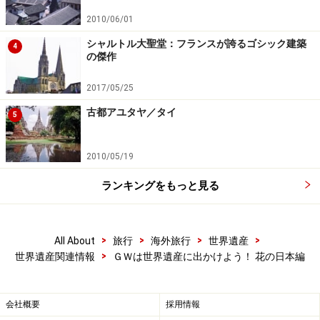
世界遺産 日光の社寺
（TOP→「レジャー」に観光・
イベント情報満載）
2010/06/01
日光山輪王寺
（日光山輪王寺のオフィシャル・サイ
シャルトル大聖堂：フランスが誇るゴシック建築
4
の傑作
ト。「花の歳時記」に花情報が載っている）
2017/05/25
古都アユタヤ／タイ
5
白川郷の桜や京都・奈良のフジは
次のページ
へ。
2010/05/19
ランキングをもっと見る
次のページへ
＞
※記事内容は執筆時点のものです。最新の内容をご確認くださ
い。
>
>
>
>
All About
旅行
海外旅行
世界遺産
※海外を訪れる際には最新情報の入手に努め、「
外務省 海外安全
>
世界遺産関連情報
ＧＷは世界遺産に出かけよう！ 花の日本編
ホームページ
」を確認するなど、安全確保に十分注意を払ってく
ださい。
会社概要
採用情報