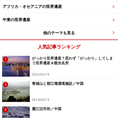
を迎える。
アフリカ・オセアニアの世界遺産
また、世界遺産である日光山輪王寺の三仏堂前には、樹
中東の世界遺産
齢500年以上とも言われる、日本でもっとも有名なヤマ
ザクラのひとつ「金剛桜」がある。こちらも例年ＧＷ前
他のテーマも見る
後がピークで、世界遺産の荘厳な空気に神秘的な彩りを
与えてくれる。
人気記事ランキング
がっかり世界遺産？思わず「がっかり」してしま
仮にＧＷ前に日光街道桜並木や金剛桜が満開を迎えてし
1
う世界遺産＆観光名所
まっても大丈夫。標高が高い中禅寺湖や鬼怒川などでは
さらに遅れて開花するため、５月中旬までどこかで満開
2023/03/15
が楽しめるはずだ。また、４月下旬から６月にかけてツ
青城山と都江堰灌漑施設／中国
2
ツジの季節になる。何種類ものツツジが順番に開花する
ため、こちらもこの時期いつでも楽しめる。
2014/02/13
麗江旧市街／中国
3
【関連サイト】