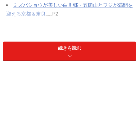
ミズバショウが美しい白川郷・五箇山とフジが満開を
迎える京都＆奈良
……P.2
ウミガメ観察期スタート！ 屋久島と暫定遺産小笠原
諸島
……P.3
続きを読む
平泉－浄土思想を基調とする文化的景観
（岩手県）