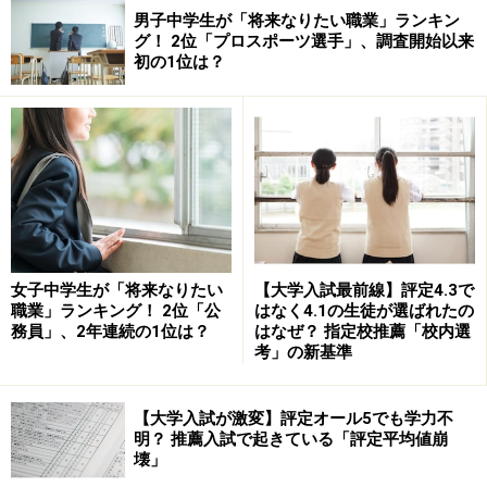
男子中学生が「将来なりたい職業」ランキン
グ！ 2位「プロスポーツ選手」、調査開始以来
初の1位は？
女子中学生が「将来なりたい
【大学入試最前線】評定4.3で
職業」ランキング！ 2位「公
はなく4.1の生徒が選ばれたの
務員」、2年連続の1位は？
はなぜ？ 指定校推薦「校内選
考」の新基準
【大学入試が激変】評定オール5でも学力不
明？ 推薦入試で起きている「評定平均値崩
壊」