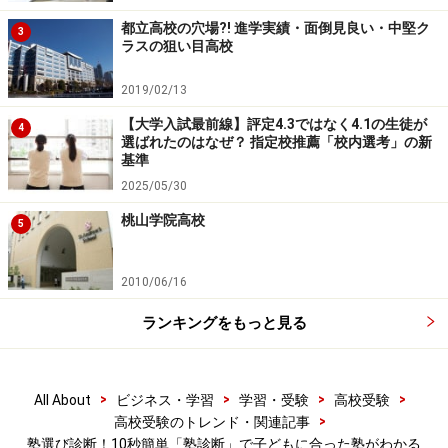
都立高校の穴場?! 進学実績・面倒見良い・中堅ク
3
ラスの狙い目高校
2019/02/13
【大学入試最前線】評定4.3ではなく4.1の生徒が
4
選ばれたのはなぜ？ 指定校推薦「校内選考」の新
基準
2025/05/30
桃山学院高校
5
2010/06/16
ランキングをもっと見る
>
>
>
>
All About
ビジネス・学習
学習・受験
高校受験
>
高校受験のトレンド・関連記事
塾選び診断！10秒簡単「塾診断」で子どもに合った塾がわかる