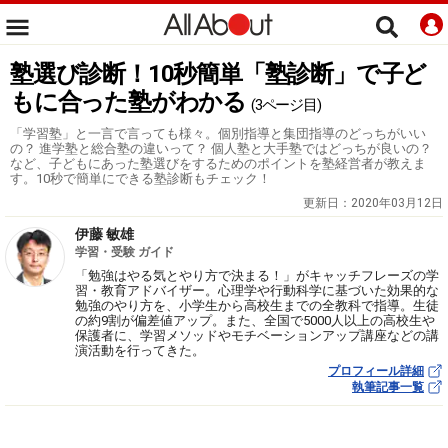
塾選び診断！10秒簡単「塾診断」で子ど
もに合った塾がわかる
(3ページ目)
「学習塾」と一言で言っても様々。個別指導と集団指導のどっちがいい
の？ 進学塾と総合塾の違いって？ 個人塾と大手塾ではどっちが良いの？
など、子どもにあった塾選びをするためのポイントを塾経営者が教えま
す。10秒で簡単にできる塾診断もチェック！
更新日：
2020年03月12日
伊藤 敏雄
学習・受験 ガイド
「勉強はやる気とやり方で決まる！」がキャッチフレーズの学
習・教育アドバイザー。心理学や行動科学に基づいた効果的な
勉強のやり方を、小学生から高校生までの全教科で指導。生徒
の約9割が偏差値アップ。また、全国で5000人以上の高校生や
保護者に、学習メソッドやモチベーションアップ講座などの講
演活動を行ってきた。
プロフィール詳細
執筆記事一覧