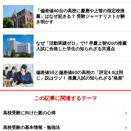
「偏差値40台の高校に慶應や上智の指定校推
薦」はなぜ起きる？ 受験ジャーナリストが解
き明かす
なぜ「活動実績ゼロ」で!? 早慶上智ICUの推薦
入試に合格した学生の知られざる共通点
偏差値50と偏差値60の高校の「評定4.0は同
じ」説はウソ！ 推薦入試の知られざる“格差”
この記事に関連するテーマ
高校受験に向けた親の心得
高校受験の基本情報・勉強法