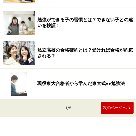
勉強ができる子の習慣とは？できない子との違
いを検証！
私立高校の合格確約とは？受ければ合格が約束
される？
現役東大合格者から学んだ東大式●●勉強法
次のページへ
1
/
5