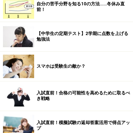
自分の苦手分野を知る10の方法……冬休み直
前！
【中学生の定期テスト】2学期に点数を上げる
勉強法
スマホは受験生の敵か？
入試直前！合格の可能性を高めるために取るべ
き戦略
入試直前！模擬試験の返却答案活用で得点アッ
プ