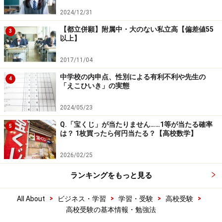
2024/12/31
【都立併願】附属中・大のない私立高【偏差値55
3
以上】
2017/11/04
中学校の内申点、性別による有利不利や先生の
4
「えこひいき」の実態
2024/05/23
Q.「宝くじ」が当たりません……1等が当たる確率
5
は？ 1枚買ったら何円当たる？【高校数学】
2026/02/25
ランキングをもっと見る
>
>
>
>
All About
ビジネス・学習
学習・受験
高校受験
高校受験の基本情報・勉強法