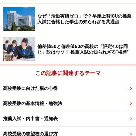
かれているこのパターンの問題です。実は、本文を見ず
に正解の選択肢を選べます。
なぜ「活動実績ゼロ」で!? 早慶上智ICUの推薦
入試に合格した学生の知られざる共通点
なぜなら、「この表現から読み取れる」の「この」と
は、当然ながら、設問文内の傍線が引かれている「〇〇
〇〇〇〇」を指しているからです。従ってこのパターン
偏差値50と偏差値60の高校の「評定4.0は同
じ」説はウソ！ 推薦入試の知られざる“格差”
の問題は、本文を読む必要がありません。設問文内の傍
線が引かれている「〇〇〇〇〇〇」だけ見て、それに最
も近い言葉が含まれている選択肢を選べば正解できま
この記事に関連するテーマ
す。
高校受験に向けた親の心得
■過去20年間、正解になったことがない選択肢
高校受験の基本情報・勉強法
また、選択肢文中につぎの言葉が含まれている選択肢が
よく出てきます。でも、これらの言葉が含まれる選択肢
推薦入試・内申書・通知表
が正解になったことはありません。
時間の経過ともに
高校受験の志望校の選び方