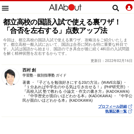
都立高校の国語入試で使える裏ワザ！
「合否を左右する」点数アップ法
今回は、都立高校の国語入試で使える裏ワザ、攻略法をご紹介いたしま
す。都立高校一般入試において、国語は合否に関わる特に重要な科目で
す。入試は国語から始まり、国語のでき具合が後に続く4科目の入試問題
を解く精神状態を左右するからです。
更新日：
2022年02月16日
西村 創
学習塾・個別指導塾 ガイド
著書 ・『子どもを勉強好きにする20の方法』(WAVE出版) ・
『１分あれば中学生のやる気は引き出せる！』(PHP研究所) ・
『高校入試 塾で教わる 小論文・作文の書き方』(KADOKAWA)
・『中学歴史が面白いほどわかる本』(KADOKAWA) ・『中学公
民が面白いほどわかる本』(KADOKAWA)
プロフィール詳細
執筆記事一覧