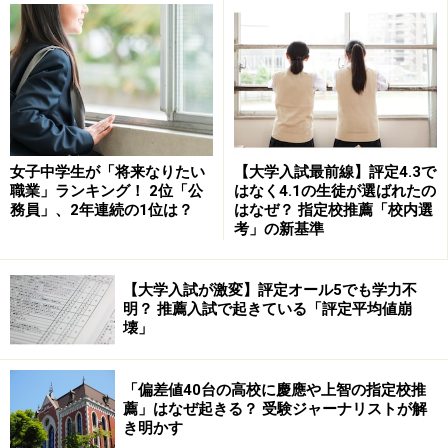
字を正確に書けるように練習し、中学生範囲の漢字は読
めるようにしておけば、大問1、２で20点取れます。
大問3の小説文問題攻略法
女子中学生が「将来なりたい
【大学入試最前線】評定4.3で
大問3は、小説文を題材にした問題です。次の2つのこと
職業」ランキング！ 2位「公
はなく4.1の生徒が選ばれたの
を知ると、正解率がアップします。
務員」、2年連続の1位は？
はなぜ？ 指定校推薦「校内選
考」の新基準
■「この表現から読み取れる」ものを選ぶパターンの問
【大学入試が激変】評定オール5でも学力不
題
明？ 推薦入試で起きている「評定平均値崩
大問3には、次のような問題が3問程度出ています。
壊」
「〇〇〇〇〇〇」とあるが、この表現から読み取れる
□□□□□□の様子として、最も適切なものは、次のうちで
「偏差値40台の高校に慶應や上智の指定校推
はどれか。
薦」はなぜ起きる？ 受験ジャーナリストが解
き明かす
設問文に、「この表現から読み取れる」ということが書