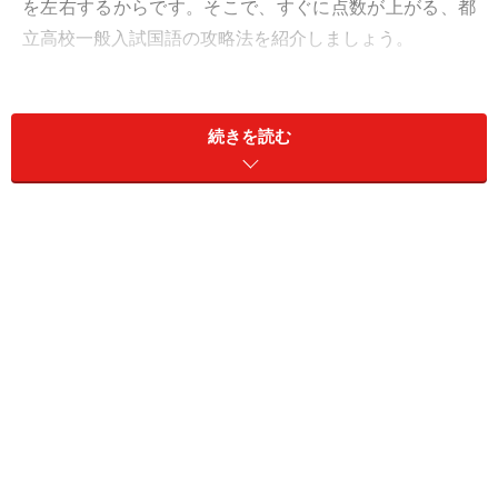
を左右するからです。そこで、すぐに点数が上がる、都
立高校一般入試国語の攻略法を紹介しましょう。
＜目次＞
続きを読む
大問1・2の漢字の読み書き攻略法
大問3の小説文問題攻略法
大問4の論説文問題攻略法
作文はテーマを守ってミスなく書けば10点満点