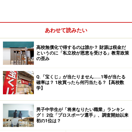
あわせて読みたい
大問5の論説文問題攻略法
都立高校の一般入試は過去20年以上出題傾向に大きな変
高校無償化で得するのは誰か？ 財源は税金だ
化ナシ
というのに「私立校が恩恵を受ける」教育政策
の歪み
Q.「宝くじ」が当たりません……1等が当たる
確率は？ 1枚買ったら何円当たる？【高校数
大問1・2の漢字の読み書き攻略法
学】
大問1は漢字の読みの問題、大問2は漢字の書きの問題で
す。
男子中学生が「将来なりたい職業」ランキン
グ！ 2位「プロスポーツ選手」、調査開始以来
初の1位は？
実は大問2の漢字の書きの問題は、20年以上、小学生範
囲の漢字からしか出題されていません。小学生範囲の漢