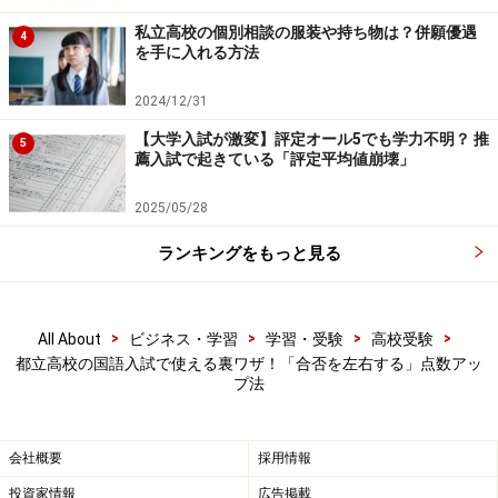
私立高校の個別相談の服装や持ち物は？併願優遇
4
■「100%」を意味する言葉が含まれる選択肢は、不正解
を手に入れる方法
の可能性大
2024/12/31
■選択肢文中に次の言葉が含まれている選択肢は、不正
【大学入試が激変】評定オール5でも学力不明？ 推
5
薦入試で起きている「評定平均値崩壊」
解の可能性大です。
2025/05/28
必ず
常に
ランキングをもっと見る
誰でも
いつでも
>
>
>
>
All About
ビジネス・学習
学習・受験
高校受験
都立高校の国語入試で使える裏ワザ！「合否を左右する」点数アッ
このような例外がない、100%を意味する言葉が含まれる
プ法
選択肢は不正解だと考えてOKです。世の中に、絶対的な
ことはほとんどありません。もちろん、「絶対」不正解
会社概要
採用情報
とは言い切れないので、一応検討はしてくださいね。
投資家情報
広告掲載