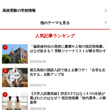
細部までありのままに
高校受験の学校情報
対比を用いて
順序立てて説明的に
他のテーマも見る
幻想的に
人気記事ランキング
ただし、上記の言葉が含まれる選択肢が今後、正解にな
「偏差値40台の高校に慶應や上智の指定校推薦」
る可能性がゼロとはいえません。一応、本当に不正解か
1
はなぜ起きる？ 受験ジャーナリストが解き明かす
どうかの検討は必要です。しかし、上記の言葉が含まれ
ている選択肢を答えとして選ぶのは、慎重に判断した方
2025/05/28
が良さそうです。
都立高校の国語入試で使える裏ワザ！「合否を左
2
右する」点数アップ法
2022/02/16
大問4の論説文問題攻略法
【大学入試最前線】評定4.3ではなく4.1の生徒が
3
選ばれたのはなぜ？ 指定校推薦「校内選考」の新
大問4は、論説文を題材にした問題です。次の3つのこと
基準
を知ると、正解率と得点がアップします。
2025/05/30