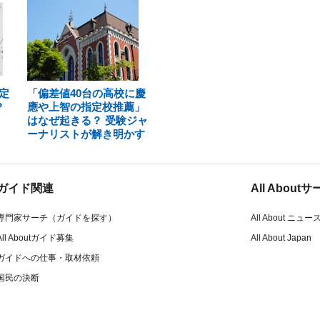
定
「偏差値40台の高校に慶
？
應や上智の指定校推薦」
はなぜ起きる？ 受験ジャ
ーナリストが解き明かす
ガイド関連
All Abou
専門家サーチ（ガイドを探す）
All About ニュー
All Aboutガイド募集
All About Japan
ガイドへの仕事・取材依頼
国民の決断