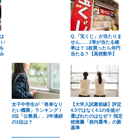
は
Q.「宝くじ」が当たりま
とい
せん……1等が当たる確
を
率は？ 1枚買ったら何円
み
当たる？【高校数学】
女子中学生が「将来なり
【大学入試最前線】評定
たい職業」ランキング！
4.3ではなく4.1の生徒が
2位「公務員」、2年連続
選ばれたのはなぜ？ 指定
の1位は？
校推薦「校内選考」の新
基準