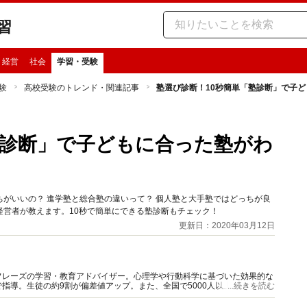
習
・経営
社会
学習・受験
験
高校受験のトレンド・関連記事
塾選び診断！10秒簡単「塾診断」で子
塾診断」で子どもに合った塾がわ
がいいの？ 進学塾と総合塾の違いって？ 個人塾と大手塾ではどっちが良
営者が教えます。10秒で簡単にできる塾診断もチェック！
更新日：2020年03月12日
フレーズの学習・教育アドバイザー。心理学や行動科学に基づいた効果的な
指導。生徒の約9割が偏差値アップ。また、全国で5000人以上の高校生や
...続きを読む
講座などの講演活動を行ってきた。