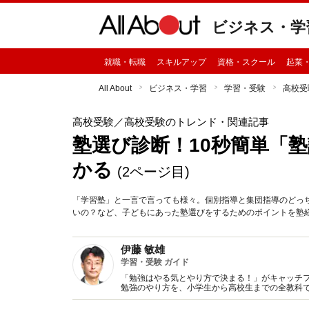
ビジネス・学
就職・転職
スキルアップ
資格・スクール
起業
All About
ビジネス・学習
学習・受験
高校受
高校受験
／高校受験のトレンド・関連記事
塾選び診断！10秒簡単「
かる
(2ページ目)
「学習塾」と一言で言っても様々。個別指導と集団指導のどっち
いの？など、子どもにあった塾選びをするためのポイントを塾経
伊藤 敏雄
学習・受験 ガイド
「勉強はやる気とやり方で決まる！」がキャッチ
勉強のやり方を、小学生から高校生までの全教科で
保護者に、学習メソッドやモチベーションアップ