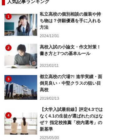
人気記事ランキング
私立高校の個別相談の服装や持
1
ち物は？併願優遇を手に入れる
方法
2024/12/31
高校入試の小論文・作文対策！
2
書き方と7つの基本ルール
2022/02/11
都立高校の穴場?! 進学実績・面
3
倒見良い・中堅クラスの狙い目
高校
2019/02/13
【大学入試最前線】評定4.3では
4
なく4.1の生徒が選ばれたのはな
ぜ？ 指定校推薦「校内選考」の
新基準
2025/05/30