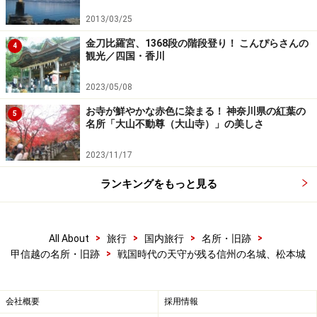
城で現存しているのは、
弘前城（青森県）
、
高知城
など
2013/03/25
12の城しかありません。さらにその12の城の中で国宝に
金刀比羅宮、1368段の階段登り！ こんぴらさんの
4
指定されているのは、姫路城（兵庫県）、犬山城（愛知
観光／四国・香川
県）、
彦根城（滋賀県）
と松本城の4つの城のみです。
2023/05/08
まさに貴重な存在と言えるでしょう。
お寺が鮮やかな赤色に染まる！ 神奈川県の紅葉の
5
名所「大山不動尊（大山寺）」の美しさ
2023/11/17
ランキングをもっと見る
>
>
>
>
All About
旅行
国内旅行
名所・旧跡
>
甲信越の名所・旧跡
戦国時代の天守が残る信州の名城、松本城
会社概要
採用情報