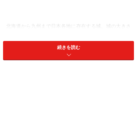
北海道から九州まで日本各地に存在する城。城の大きさ
や、歩んできた歴史の深浅など様々な違いはあります
が、それぞれ地域のシンボルや観光名所として多くの
続きを読む
人々に親しまれていますね。
今回は、日本各地に存在するたくさんの城の中から、信
州の名城と呼ばれる松本城をご紹介します。
大きなお濠に囲まれた美しい天守閣は、日本国内では数
少なくなった江戸時代以前の天守であり、さらに国宝に
も指定されている貴重な城なのですよ。
4つしかない国宝指定の城の一つです