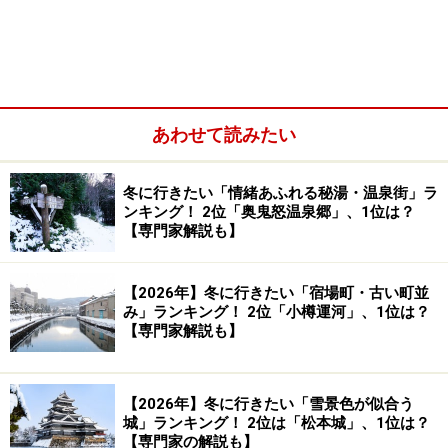
あわせて読みたい
冬に行きたい「情緒あふれる秘湯・温泉街」ラ
ンキング！ 2位「奥鬼怒温泉郷」、1位は？
【専門家解説も】
【2026年】冬に行きたい「宿場町・古い町並
み」ランキング！ 2位「小樽運河」、1位は？
南側から眺める松本城。国宝に指定されている城は、松
【専門家解説も】
本城を含めて全国に4つしかありません（2001年4月撮
影）
【2026年】冬に行きたい「雪景色が似合う
松本城
（
Yahoo! 地図情報
城」ランキング！ 2位は「松本城」、1位は？
【専門家の解説も】