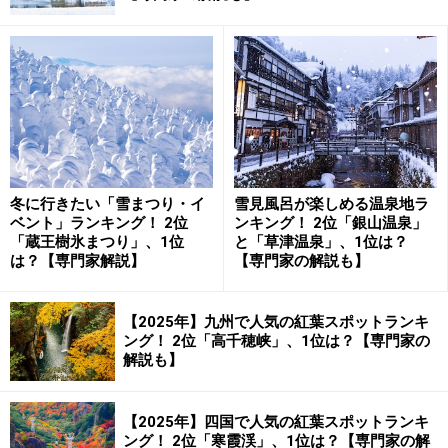
冬に行きたい「雪まつり・イ
雪見風呂が楽しめる温泉地ラ
ベント」ランキング！ 2位
ンキング！ 2位「銀山温泉」
「蔵王樹氷まつり」、1位
と「草津温泉」、1位は？
は？【専門家解説】
【専門家の解説も】
）は、長野県第2の都市、松本市にあります。松本城が
造られたのは戦国時代で、徳川家康と豊臣秀吉の双方に
【2025年】九州で人気の紅葉スポットランキ
仕えた石川数正とその子である石川康長が、1593年に天
ング！ 2位「高千穂峡」、1位は？【専門家の
解説も】
守閣やお濠を造り上げました。
【2025年】四国で人気の紅葉スポットランキ
ング！ 2位「寒霞渓」、1位は？【専門家の解