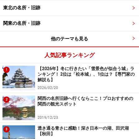
東北の名所・旧跡
松本城公園の入口にある「国宝 松本城天守」の石碑
関東の名所・旧跡
（2001年4月撮影）
他のテーマも見る
松本藩の城として江戸時代には城下町が形成され、多く
の人が行き来することで町は賑わいます。そんな町の歴
人気記事ランキング
史を見守ってきた松本城ですが、明治維新後は廃城令に
よる解体の危機や長い歳月による傷みで天守そのものが
【2026年】冬に行きたい「雪景色が似合う城」ラ
1
傾くなどの危機に見舞われてしまいました。
ンキング！ 2位は「松本城」、1位は？【専門家の
解説も】
2026/02/20
しかし、どれもすべて地元の人たちの熱意で乗り越えた
関西の名所旧跡へ行くならここ！プロおすすめの
ため、築城当時からの美しい姿を現代まで残すことがで
2
関西の観光スポット
きました。1936年（昭和11年）には、国宝に指定されて
います。
2019/12/23
透き通る青さに感動！深さ日本一の湖、田沢湖
3
【秋田】
ちなみに日本国内にある城の中で、明治以前に造られた