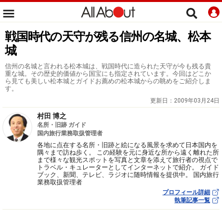
戦国時代の天守が残る信州の名城、松本
城
信州の名城と言われる松本城は、戦国時代に造られた天守が今も残る貴
重な城。その歴史的価値から国宝にも指定されています。今回はどこか
ら見ても美しい松本城とガイドお薦めの松本城からの眺めをご紹介しま
す。
更新日：
2009年03月24日
村田 博之
名所・旧跡 ガイド
国内旅行業務取扱管理者
各地に点在する名所・旧跡と絵になる風景を求めて日本国内を
隅々まで訪ね歩く。 この経験を元に身近な所から遠く離れた所
まで様々な観光スポットを写真と文章を添えて旅行者の視点で
トラベル・キュレーターとしてインターネットで紹介。 ガイド
ブック、新聞、テレビ、ラジオに随時情報を提供中。 国内旅行
業務取扱管理者
プロフィール詳細
執筆記事一覧