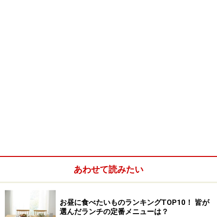
・男性にウケル！ 基本の「のり弁」
・お弁当のイロハ－調理編「ポークピカタ弁当」
■
ちょこっとガンバル！ 春の行楽べんとう
（５ペー
ジ）
・黒糖いなり寿司弁当
・たけのこご飯と大豆とひき肉のコロッケ弁当
・春のお花見ちらしごはん2種
・春の行楽・豪華お弁当の作り方・レシピ
※記事内容は執筆時点のものです。最新の内容をご確認くださ
い。
※衛生面および保存状態に起因して食中毒や体調不良を引き起こ
す場合があります。必ず清潔な状態で、正しい方法で行い、なる
べく早めにお召し上がりください。また、持ち運びの際は保存方
あわせて読みたい
法に注意してください。
お昼に食べたいものランキングTOP10！ 皆が
次のページへ
1
/
5
選んだランチの定番メニューは？