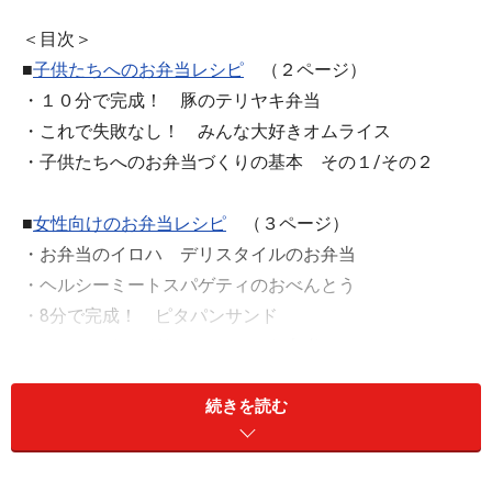
＜目次＞
■
子供たちへのお弁当レシピ
（２ページ）
・１０分で完成！ 豚のテリヤキ弁当
・これで失敗なし！ みんな大好きオムライス
・子供たちへのお弁当づくりの基本 その１/その２
■
女性向けのお弁当レシピ
（３ページ）
・お弁当のイロハ デリスタイルのお弁当
・ヘルシーミートスパゲティのおべんとう
・8分で完成！ ピタパンサンド
・ミニミニおにぎりのカラフルお弁当
続きを読む
■
男性向けのお弁当レシピ
（４ページ）
・10分でうれしい！ カツ丼弁当
・鶏肉のケチャップ味噌焼き弁当