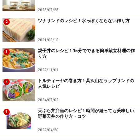
2025/07/25
ツナサンドのレシピ！水っぽくならない作り方
2
2021/03/18
親子丼のレシピ！15分でできる簡単献立料理の作
3
り方
2022/11/01
トルティーヤの巻き方！具沢山なラップサンドの
4
人気レシピ
2024/07/02
天ぷら丼弁当のレシピ！時間が経っても美味しい
5
野菜天丼の作り方・コツ
2022/04/20