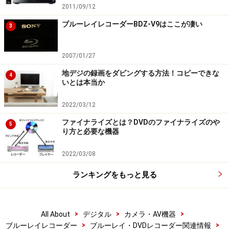
2011/09/12
ブルーレイレコーダーBDZ-V9はここが凄い
3
2007/01/27
地デジの録画をダビングする方法！コピーできな
4
いとは本当か
2022/03/12
ファイナライズとは？DVDのファイナライズのや
5
り方と必要な機器
2022/03/08
ランキングをもっと見る
>
>
>
All About
デジタル
カメラ・AV機器
>
>
ブルーレイレコーダー
ブルーレイ・DVDレコーダー関連情報