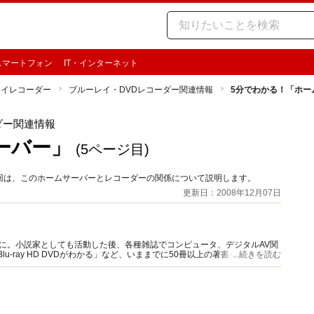
スマートフォン
IT・インターネット
レイレコーダー
ブルーレイ・DVDレコーダー関連情報
5分でわかる！「ホー
ダー関連情報
ーバー」
(5ページ目)
回は、このホームサーバーとレコーダーの関係について説明します。
更新日：2008年12月07日
に。小説家としても活動した後、各種雑誌でコンピュータ、デジタルAV関
u-ray HD DVDがわかる」など、いままでに50冊以上の著書があります。
...続きを読む