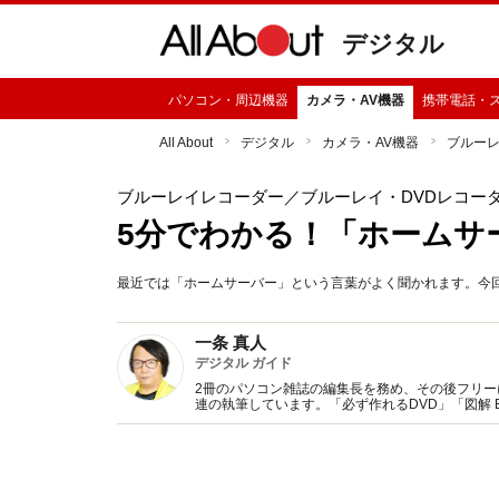
デジタル
パソコン・周辺機器
カメラ・AV機器
携帯電話・
All About
デジタル
カメラ・AV機器
ブルー
ブルーレイレコーダー
／ブルーレイ・DVDレコー
5分でわかる！「ホームサ
最近では「ホームサーバー」という言葉がよく聞かれます。今
一条 真人
デジタル ガイド
2冊のパソコン雑誌の編集長を務め、その後フリー
連の執筆しています。「必ず作れるDVD」「図解 Bl