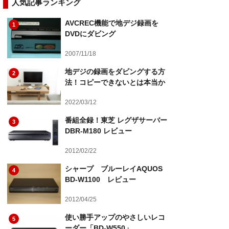
人気記事ランキング
AVCREC機能で地デジ録画を
1
DVDにダビング
2007/11/18
地デジの録画をダビングする方
2
法！コピーできないとは本当か
2022/03/12
番組全録！東芝 レグザサーバー
3
DBR-M180 レビュー
2012/02/22
シャープ ブルーレイAQUOS
4
BD-W1100 レビュー
2012/04/25
使い勝手アップのやさしいレコ
5
ーダー「BD-W550」