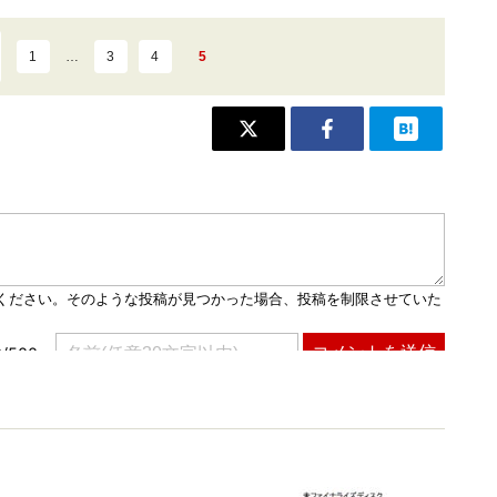
1
…
3
4
5