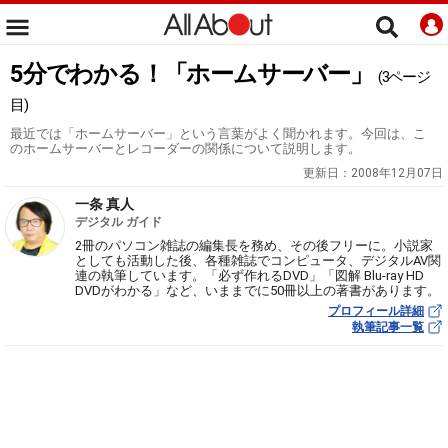
5分でわかる！「ホームサーバー」
(3ページ
目)
最近では「ホームサーバー」という言葉がよく聞かれます。今回は、こ
のホームサーバーとレコーダーの関係について説明します。
更新日：
2008年12月07日
一条 真人
デジタル ガイド
2冊のパソコン雑誌の編集長を務め、その後フリーに。小説家
としても活動した後、各種雑誌でコンピュータ、デジタルAV関
連の執筆しています。「必ず作れるDVD」「図解 Blu-ray HD
DVDがわかる」など、いままでに50冊以上の著書があります。
プロフィール詳細
執筆記事一覧