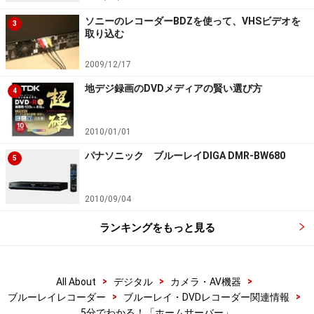
ソニーのレコーダーBDZを使って、VHSビデオを
3
取り込む
2009/12/17
地デジ録画のDVDメディアの賢い選び方
4
2010/01/01
パナソニック ブルーレイDIGA DMR-BW680
5
2010/09/04
ランキングをもっと見る
>
>
>
All About
デジタル
カメラ・AV機器
>
>
ブルーレイレコーダー
ブルーレイ・DVDレコーダー関連情報
5分でわかる！「ホームサーバー」