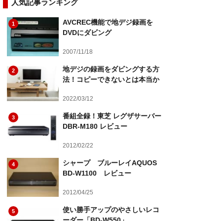
人気記事ランキング
AVCREC機能で地デジ録画を
1
DVDにダビング
2007/11/18
地デジの録画をダビングする方
2
法！コピーできないとは本当か
2022/03/12
番組全録！東芝 レグザサーバー
3
DBR-M180 レビュー
2012/02/22
シャープ ブルーレイAQUOS
4
BD-W1100 レビュー
2012/04/25
使い勝手アップのやさしいレコ
5
ーダー「BD-W550」