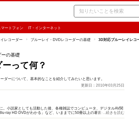
スマートフォン
IT・インターネット
レイレコーダー
ブルーレイ・DVDレコーダーの基礎
3D対応ブルーレイレコ
ダーの基礎
ダーって何？
コーダーについて、基本的なことを紹介してみたいと思います。
更新日：2010年03月25日
に。小説家としても活動した後、各種雑誌でコンピュータ、デジタルAV関
u-ray HD DVDがわかる」など、いままでに50冊以上の著書があります。
...続きを読む