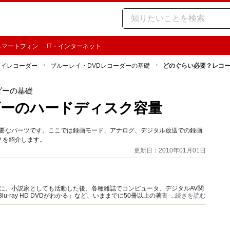
スマートフォン
IT・インターネット
レイレコーダー
ブルーレイ・DVDレコーダーの基礎
どのぐらい必要？レコ
ダーの基礎
ダーのハードディスク容量
重要なパーツです。ここでは録画モード、アナログ、デジタル放送での録画
？を紹介します。
更新日：2010年01月01日
に。小説家としても活動した後、各種雑誌でコンピュータ、デジタルAV関
u-ray HD DVDがわかる」など、いままでに50冊以上の著書があります。
...続きを読む