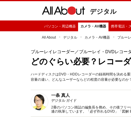
デジタル
パソコン・周辺機器
カメラ・AV機器
携帯電話・
All About
デジタル
カメラ・AV機器
ブルー
ブルーレイレコーダー
／ブルーレイ・DVDレコー
どのぐらい必要？レコー
ハードディスクはDVD・HDDレコーダーの録画時間を決める
容量の違い、どんなユーザーならどの程度の容量が必要なのか
一条 真人
デジタル ガイド
2冊のパソコン雑誌の編集長を務め、その後フリー
連の執筆しています。「必ず作れるDVD」「図解 Bl