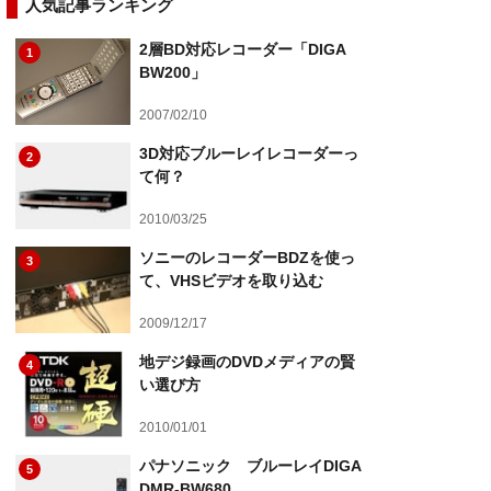
人気記事ランキング
2層BD対応レコーダー「DIGA
1
BW200」
2007/02/10
3D対応ブルーレイレコーダーっ
2
て何？
2010/03/25
ソニーのレコーダーBDZを使っ
3
て、VHSビデオを取り込む
2009/12/17
地デジ録画のDVDメディアの賢
4
い選び方
2010/01/01
パナソニック ブルーレイDIGA
5
DMR-BW680