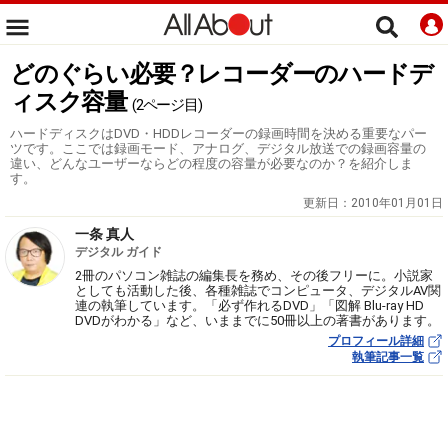
どのぐらい必要？レコーダーのハードデ
ィスク容量
(2ページ目)
ハードディスクはDVD・HDDレコーダーの録画時間を決める重要なパー
ツです。ここでは録画モード、アナログ、デジタル放送での録画容量の
違い、どんなユーザーならどの程度の容量が必要なのか？を紹介しま
す。
更新日：
2010年01月01日
一条 真人
デジタル ガイド
2冊のパソコン雑誌の編集長を務め、その後フリーに。小説家
としても活動した後、各種雑誌でコンピュータ、デジタルAV関
連の執筆しています。「必ず作れるDVD」「図解 Blu-ray HD
DVDがわかる」など、いままでに50冊以上の著書があります。
プロフィール詳細
執筆記事一覧