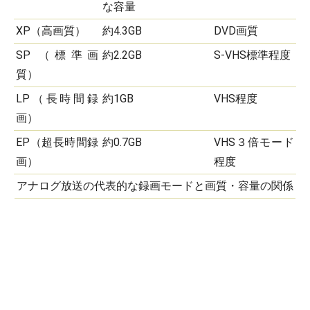
な容量
XP（高画質）
約4.3GB
DVD画質
SP （標準画
約2.2GB
S-VHS標準程度
質）
LP（長時間録
約1GB
VHS程度
画）
EP（超長時間録
約0.7GB
VHS３倍モード
画）
程度
アナログ放送の代表的な録画モードと画質・容量の関係